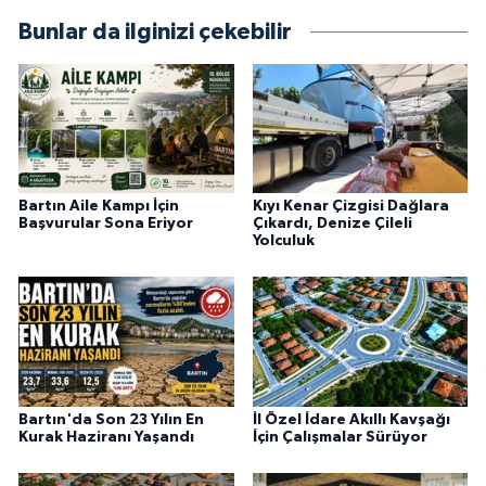
Bunlar da ilginizi çekebilir
Bartın Aile Kampı İçin
Kıyı Kenar Çizgisi Dağlara
Başvurular Sona Eriyor
Çıkardı, Denize Çileli
Yolculuk
Bartın'da Son 23 Yılın En
İl Özel İdare Akıllı Kavşağı
Kurak Haziranı Yaşandı
İçin Çalışmalar Sürüyor