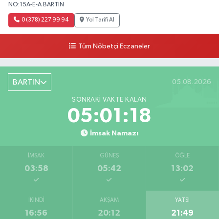
NO:15A-E-A BARTIN
0 (378) 227 99 94
Yol Tarifi Al
Tüm Nöbetçi Eczaneler
BARTIN
05.08.2026
SONRAKI VAKTE KALAN
05:01:17
İmsak Namazı
İMSAK
GÜNEŞ
ÖĞLE
03:58
05:42
13:02
İKINDI
AKŞAM
YATSI
16:56
20:12
21:49