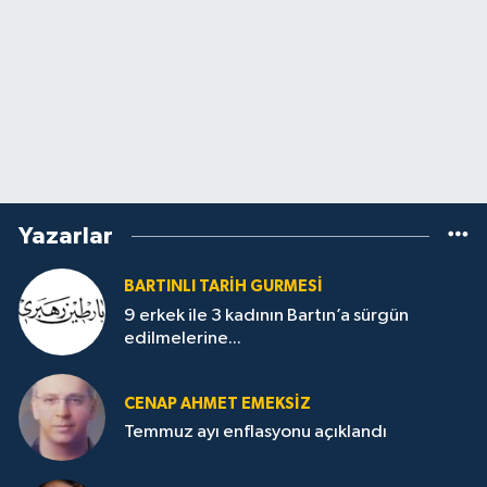
Yazarlar
BARTINLI TARIH GURMESI
9 erkek ile 3 kadının Bartın’a sürgün
edilmelerine...
CENAP AHMET EMEKSİZ
Temmuz ayı enflasyonu açıklandı