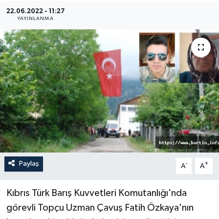
22.06.2022 - 11:27
Medya
YAYINLANMA
Sağlık
Sinema
Sivil Toplum
Siyaset
Spor
Paylaş
-
+
A
A
Tarım
Turizm
Kıbrıs Türk Barış Kuvvetleri Komutanlığı'nda
görevli Topçu Uzman Çavuş Fatih Özkaya'nın
Yaşam