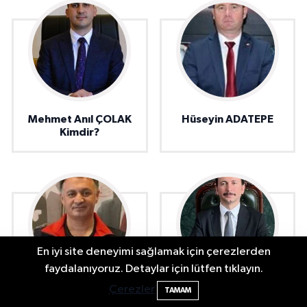
Mehmet Anıl ÇOLAK
Hüseyin ADATEPE
Kimdir?
En iyi site deneyimi sağlamak için çerezlerden
Bartın TSO'da Ortak Gündem: Ekonomi
17:19
faydalanıyoruz. Detaylar için lütfen tıklayın.
ve Sektörel Sorunlar
Çerezler
TAMAM
Murat TÜRKMEN
Muhammed ÇETİN
kimdir?
kimdir ?