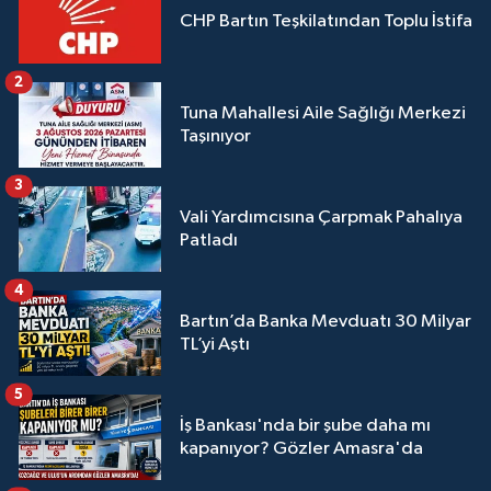
CHP Bartın Teşkilatından Toplu İstifa
2
Tuna Mahallesi Aile Sağlığı Merkezi
Taşınıyor
3
Vali Yardımcısına Çarpmak Pahalıya
Patladı
4
Bartın’da Banka Mevduatı 30 Milyar
TL’yi Aştı
5
İş Bankası'nda bir şube daha mı
kapanıyor? Gözler Amasra'da