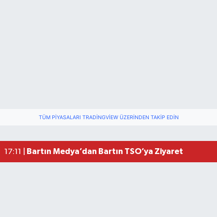
Bartın ANALİG Bocce Türkiye Şampiyonu Oldu
09:08 |
TÜM PIYASALARI TRADINGVIEW ÜZERINDEN TAKIP EDIN
Bartın TSO'da Ortak Gündem: Ekonomi ve Sektö
17:19 |
Bartın Medya’dan Bartın TSO’ya Ziyaret
17:11 |
Vali Yardımcısına Çarpmak Pahalıya Patladı
15:17 |