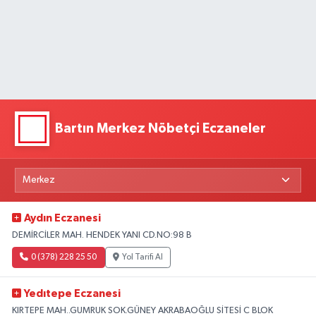
Bartın Merkez Nöbetçi Eczaneler
Aydın Eczanesi
DEMİRCİLER MAH. HENDEK YANI CD.NO:98 B
0 (378) 228 25 50
Yol Tarifi Al
Yedıtepe Eczanesi
KIRTEPE MAH..GUMRUK SOK.GÜNEY AKRABAOĞLU SİTESİ C BLOK