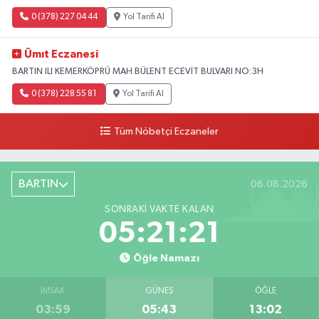
0 (378) 227 04 44
Yol Tarifi Al
Ümıt Eczanesi
BARTIN ILI KEMERKÖPRÜ MAH.BÜLENT ECEVİT BULVARI NO:3H
0 (378) 228 55 81
Yol Tarifi Al
Tüm Nöbetçi Eczaneler
BARTIN
06.08.2026
SONRAKI VAKTE KALAN
05:21:20
Öğle Namazı
İMSAK
GÜNEŞ
ÖĞLE
03:59
05:43
13:02