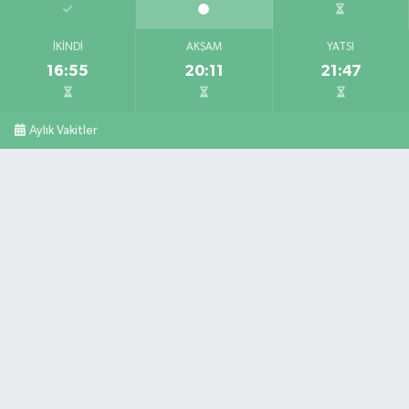
İKINDI
AKŞAM
YATSI
16:55
20:11
21:47
Aylık Vakitler