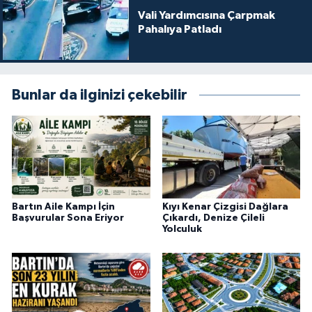
Vali Yardımcısına Çarpmak
Pahalıya Patladı
Bunlar da ilginizi çekebilir
Bartın Aile Kampı İçin
Kıyı Kenar Çizgisi Dağlara
Başvurular Sona Eriyor
Çıkardı, Denize Çileli
Yolculuk