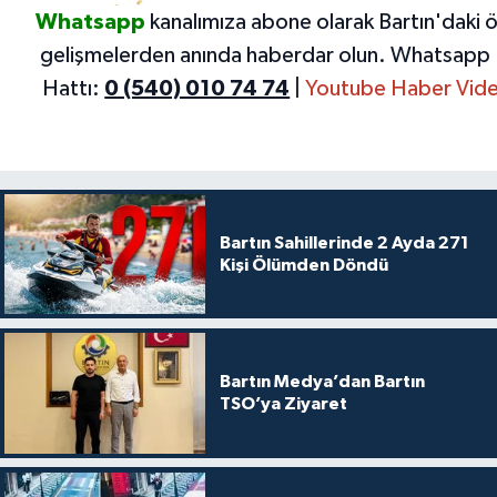
Whatsapp
kanalımıza abone olarak Bartın'daki 
gelişmelerden anında haberdar olun.
Whatsapp 
Hattı:
0 (540) 010 74 74
|
Youtube Haber Vide
Bartın Sahillerinde 2 Ayda 271
Kişi Ölümden Döndü
Bartın Medya’dan Bartın
TSO’ya Ziyaret