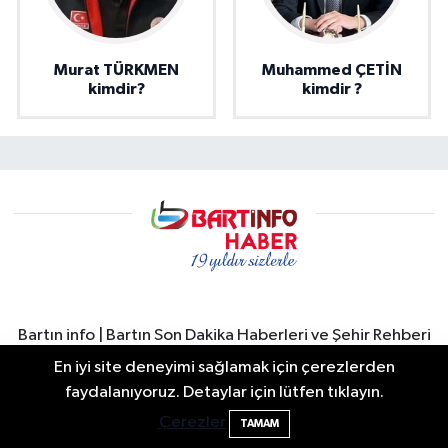
Murat TÜRKMEN
Muhammed ÇETİN
kimdir?
kimdir ?
Bartın info | Bartın Son Dakika Haberleri ve Şehir Rehberi
Bartın’da yaşanan son dakika gelişmeleri, trafik kazaları,
En iyi site deneyimi sağlamak için çerezlerden
yerel gündem, resmi duyurular ve şehir yaşamına dair
Bartın Sahillerinde 2 Ayda 271 Kişi
10:43
faydalanıyoruz. Detaylar için lütfen tıklayın.
tüm önemli haberler Bartın İnfo’da. Bartın merkez başta
Ölümden Döndü
Çerezler
TAMAM
olmak üzere Amasra, Kurucaşile ve Ulus ilçelerinden