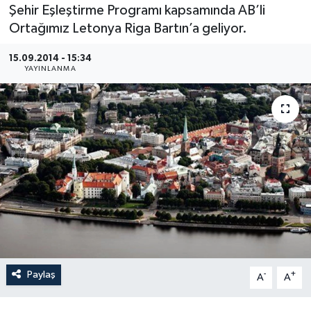
Şehir Eşleştirme Programı kapsamında AB’li
Medya
Ortağımız Letonya Riga Bartın’a geliyor.
15.09.2014 - 15:34
Sağlık
YAYINLANMA
Sinema
Sivil Toplum
Siyaset
Spor
Tarım
Turizm
Paylaş
-
+
A
A
Yaşam