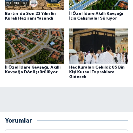
Bartın'da Son 23 Yılın En
İl Özel İdare Akıllı Kavşağı
Kurak Haziranı Yaşandı
İçin Çalışmalar Sürüyor
İl Özel İdare Kavşağı, Akıllı
Hac Kuraları Çekildi: 85 Bin
Kavşağa Dönüştürülüyor
Kişi Kutsal Topraklara
Gidecek
Yorumlar