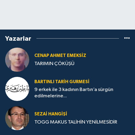
Yazarlar
CENAP AHMET EMEKSİZ
TARIMIN ÇÖKÜŞÜ
BARTINLI TARIH GURMESI
9 erkek ile 3 kadının Bartın’a sürgün
edilmelerine...
SEZAI HANGİŞİ
TOGG MAKUS TALİHİN YENİLMESİDİR