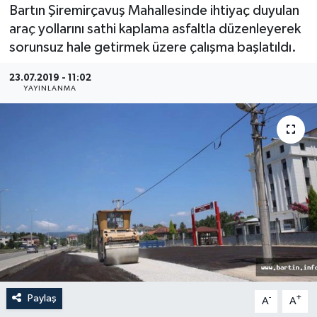
Bartın Şiremirçavuş Mahallesinde ihtiyaç duyulan
Medya
araç yollarını sathi kaplama asfaltla düzenleyerek
sorunsuz hale getirmek üzere çalışma başlatıldı.
Sağlık
23.07.2019 - 11:02
YAYINLANMA
Sinema
Sivil Toplum
Siyaset
Spor
Tarım
Turizm
Paylaş
-
+
A
A
Yaşam