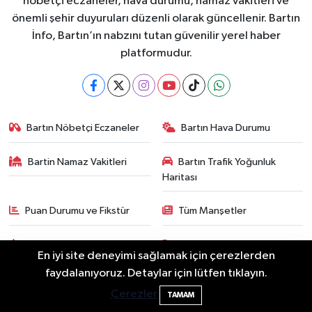
nöbetçi eczaneler, hava durumu, namaz vakitleri ve
önemli şehir duyuruları düzenli olarak güncellenir. Bartın
İnfo, Bartın’ın nabzını tutan güvenilir yerel haber
platformudur.
Bartın Nöbetçi Eczaneler
Bartın Hava Durumu
Bartin Namaz Vakitleri
Bartın Trafik Yoğunluk
Haritası
Puan Durumu ve Fikstür
Tüm Manşetler
Son Dakika Haberleri
Haber Arşivi
En iyi site deneyimi sağlamak için çerezlerden
2 Buzağı Hediyeli Bal Festivalinde Hande
11:43
faydalanıyoruz. Detaylar için lütfen tıklayın.
Ünsal Sahne Alacak
Çerezler
TAMAM