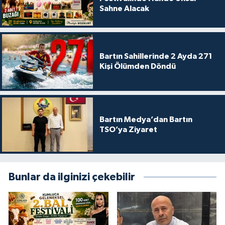
Sahne Alacak
Bartın Sahillerinde 2 Ayda 271
Kişi Ölümden Döndü
Bartın Medya’dan Bartın
TSO’ya Ziyaret
Bunlar da ilginizi çekebilir