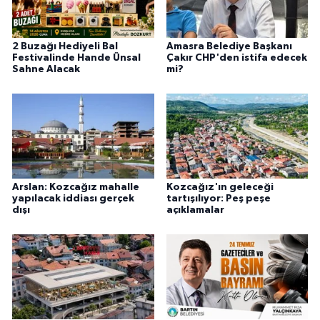
2 Buzağı Hediyeli Bal
Amasra Belediye Başkanı
Festivalinde Hande Ünsal
Çakır CHP'den istifa edecek
Sahne Alacak
mi?
Arslan: Kozcağız mahalle
Kozcağız'ın geleceği
yapılacak iddiası gerçek
tartışılıyor: Peş peşe
dışı
açıklamalar