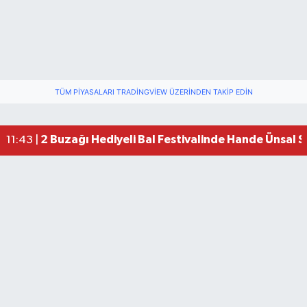
TÜM PIYASALARI TRADINGVIEW ÜZERINDEN TAKIP EDIN
2 Buzağı Hediyeli Bal Festivalinde Hande Ünsal 
11:43 |