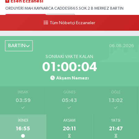
Esen Eczanesi
ORDUYERİ MAH.KAYNARCA CADDESİ665.SOK.2 B MERKEZ BARTIN
0 (378) 502 33 32
Yol Tarifi Al
Tüm Nöbetçi Eczaneler
Çolpak Eczanesi
Şiremirçavuş Mahallesi, Kırıkçı Zeliha Ana Sokak No:20 8 Merkez Bartın
BARTIN
06.08.2026
0 (378) 227 85 45
Yol Tarifi Al
SONRAKI VAKTE KALAN
01:00:03
Akşam Namazı
İMSAK
GÜNEŞ
ÖĞLE
03:59
05:43
13:02
İKINDI
AKŞAM
YATSI
16:55
20:11
21:47