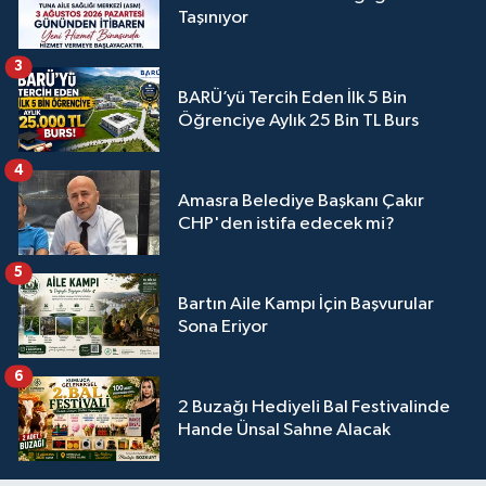
Taşınıyor
3
BARÜ’yü Tercih Eden İlk 5 Bin
Öğrenciye Aylık 25 Bin TL Burs
4
Amasra Belediye Başkanı Çakır
CHP'den istifa edecek mi?
5
Bartın Aile Kampı İçin Başvurular
Sona Eriyor
6
2 Buzağı Hediyeli Bal Festivalinde
Hande Ünsal Sahne Alacak