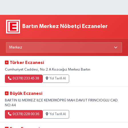
Bartın Merkez Nöbetçi Eczaneler
Türker Eczanesi
Cumhuriyet Caddesi, No:2 A Kozcağız Merkez Bartın
0 (378) 233 45 38
Yol Tarifi Al
Büyük Eczanesi
BARTIN ILI MERKEZ ILÇE KEMERKÖPRÜ MAH.DAVUT FIRINCIOGLU CAD.
NO:44
0 (378) 228 00 36
Yol Tarifi Al