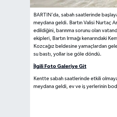
Yerel Yönetimler
BARTIN’da, sabah saatlerinde başlaya
meydana geldi. Bartın Valisi Nurtaç Ar
DÜNYA
edildiğini, barınma sorunu olan vatandaş
ekipleri, Bartın Irmağı kenarındaki K
YEREL
Kozcağız beldesine yamaçlardan gelen s
su bastı, yollar ise göle döndü.
İlgili Foto Galeriye Git
Kentte sabah saatlerinde etkili olmay
meydana geldi, ev ve iş yerlerinin bodr