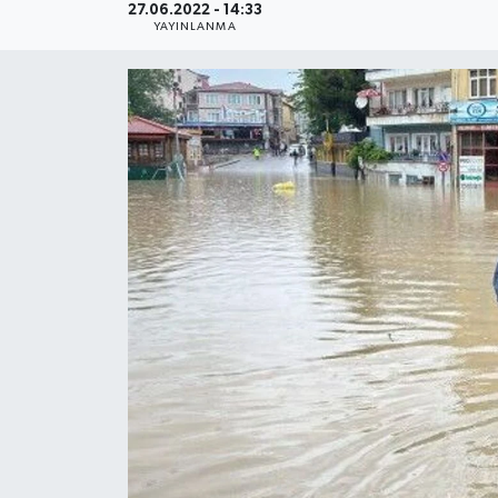
27.06.2022 - 14:33
YAYINLANMA
Medya
Sağlık
Sinema
Sivil Toplum
Siyaset
Spor
Tarım
Turizm
Yaşam