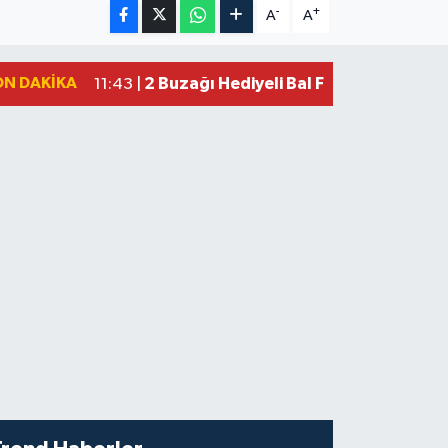
-
+
A
A
ON DAKIKA
2 Buzağı Hediyeli Bal Festivalinde Ha
11:43 |