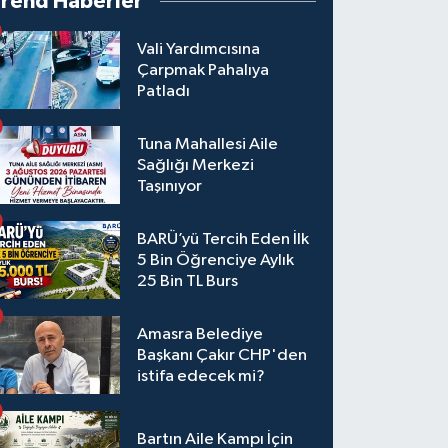
Trend Haberler
Vali Yardımcısına
Çarpmak Pahalıya
Patladı
Tuna Mahallesi Aile
Sağlığı Merkezi
Taşınıyor
BARÜ’yü Tercih Eden İlk
5 Bin Öğrenciye Aylık
25 Bin TL Burs
Amasra Belediye
Başkanı Çakır CHP'den
istifa edecek mi?
Bartın Aile Kampı İçin