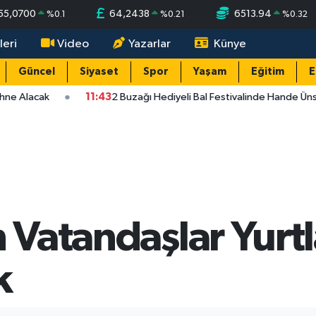
55,0700
64,2438
6513.94
%
0.1
%
0.21
%
0.32
leri
Video
Yazarlar
Künye
Güncel
Siyaset
Spor
Yaşam
Eğitim
E
hne Alacak
11:43
2 Buzağı Hediyeli Bal Festivalinde Hande Üns
n Vatandaşlar Yurt
k