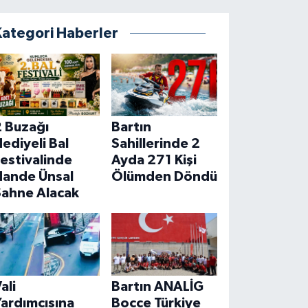
Kategori Haberler
2 Buzağı
Bartın
ediyeli Bal
Sahillerinde 2
estivalinde
Ayda 271 Kişi
Hande Ünsal
Ölümden Döndü
Sahne Alacak
ali
Bartın ANALİG
ardımcısına
Bocce Türkiye