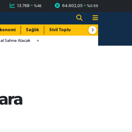
13.768
64.602,05
%
48
%
0.69
konomi
Sağlık
Sivil Toplum
Turizm
Yerel
al Sahne Alacak
lara