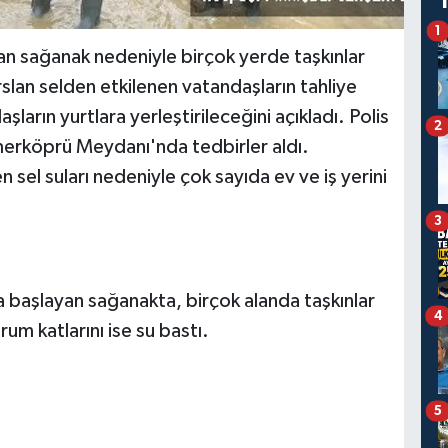
1
n sağanak nedeniyle birçok yerde taşkınlar
slan selden etkilenen vatandaşların tahliye
ların yurtlara yerleştirileceğini açıkladı. Polis
2
emerköprü Meydanı'nda tedbirler aldı.
el suları nedeniyle çok sayıda ev ve iş yerini
3
a başlayan sağanakta, birçok alanda taşkınlar
4
um katlarını ise su bastı.
5