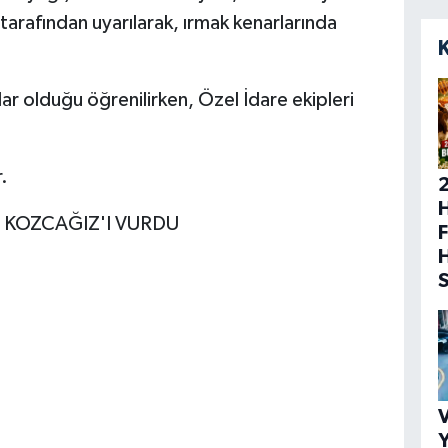
 tarafından uyarılarak, ırmak kenarlarında
lar olduğu öğrenilirken, Özel İdare ekipleri
.
H
 KOZCAĞIZ'I VURDU
F
V
Y