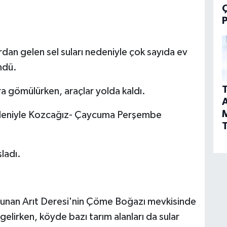
P
dan gelen sel suları nedeniyle çok sayıda ev
öndü.
T
ara gömülürken, araçlar yolda kaldı.
A
edeniyle Kozcağız- Çaycuma Perşembe
T
şladı.
lunan Arıt Deresi'nin Çöme Boğazı mevkisinde
gelirken, köyde bazı tarım alanları da sular