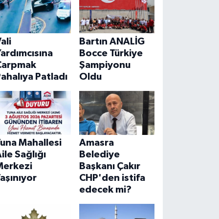
ali
Bartın ANALİG
ardımcısına
Bocce Türkiye
Çarpmak
Şampiyonu
ahalıya Patladı
Oldu
una Mahallesi
Amasra
ile Sağlığı
Belediye
Merkezi
Başkanı Çakır
aşınıyor
CHP'den istifa
edecek mi?