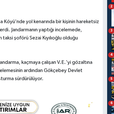
2
a Köyü'nde yol kenarında bir kişinin hareketsiz
verdi. Jandarmanın yaptığı incelemede,
3
n taksi şoförü Sezai Kıyılıoğlu olduğu
4
 jandarma, kaçmaya çalışan V.E.'yi gözaltına
 incelemesinin ardından Gökçebey Devlet
şturma sürdürülüyor.
5
6