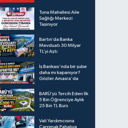
Tuna Mahallesi Aile
Sağlığı Merkezi
Taşınıyor
Bartın’da Banka
Mevduatı 30 Milyar
TL’yi Aştı
İş Bankası'nda bir şube
daha mı kapanıyor?
Gözler Amasra'da
BARÜ’yü Tercih Eden İlk
5 Bin Öğrenciye Aylık
25 Bin TL Burs
Vali Yardımcısına
Çarpmak Pahalıya