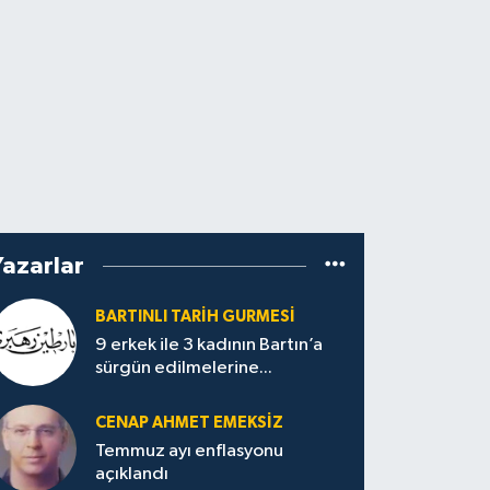
Yazarlar
BARTINLI TARIH GURMESI
9 erkek ile 3 kadının Bartın’a
sürgün edilmelerine...
CENAP AHMET EMEKSİZ
Temmuz ayı enflasyonu
açıklandı