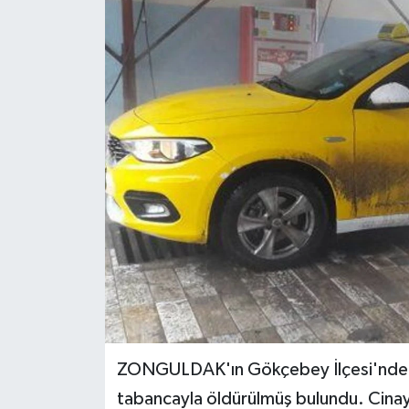
Medya
Sağlık
Sinema
Sivil Toplum
Siyaset
Spor
Tarım
Turizm
ZONGULDAK'ın Gökçebey İlçesi'nde tak
tabancayla öldürülmüş bulundu. Cinaye
Yaşam