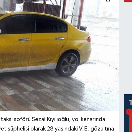
1
si şoförü Sezai Kıyılıoğlu, yol kenarında
t şüphelisi olarak 28 yaşındaki V.E. gözaltına