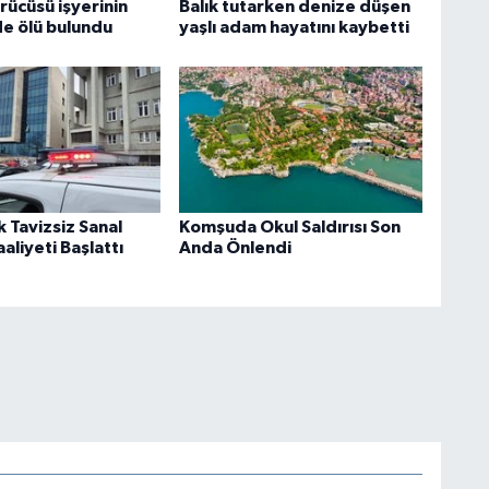
ürücüsü işyerinin
Balık tutarken denize düşen
de ölü bulundu
yaşlı adam hayatını kaybetti
k Tavizsiz Sanal
Komşuda Okul Saldırısı Son
aliyeti Başlattı
Anda Önlendi