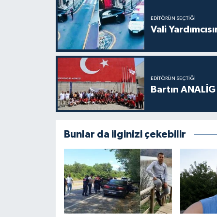
EDITÖRÜN SEÇTIĞI
Vali Yardımcıs
EDITÖRÜN SEÇTIĞI
Bartın ANALİG
Bunlar da ilginizi çekebilir