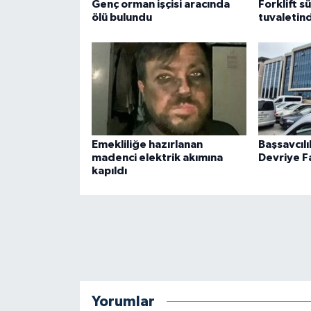
Genç orman işçisi aracında
Forklift s
ölü bulundu
tuvaletin
Emekliliğe hazırlanan
Başsavcılı
madenci elektrik akımına
Devriye Fa
kapıldı
Yorumlar