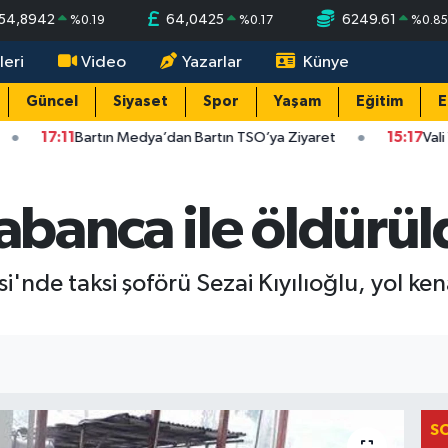
54,8942
64,0425
6249.61
%
0.19
%
0.17
%
0.8
leri
Video
Yazarlar
Künye
Güncel
Siyaset
Spor
Yaşam
Eğitim
E
17:11
Bartın Medya’dan Bartın TSO’ya Ziyaret
15:17
Vali Yard
tabanca ile öldürü
nde taksi şoförü Sezai Kıyılıoğlu, yol ke
S