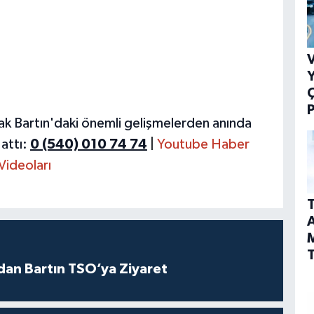
V
Y
P
ak Bartın'daki önemli gelişmelerden anında
attı:
0 (540) 010 74 74
|
Youtube Haber
Videoları
T
A
T
dan Bartın TSO’ya Ziyaret