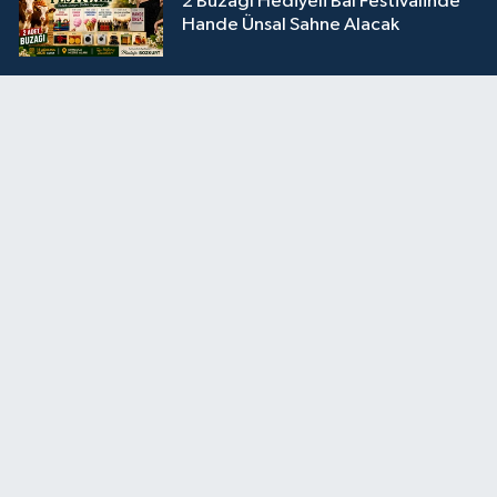
2 Buzağı Hediyeli Bal Festivalinde
Hande Ünsal Sahne Alacak