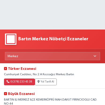
Bartın Merkez Nöbetçi Eczaneler
Türker Eczanesi
Cumhuriyet Caddesi, No:2 A Kozcağız Merkez Bartın
0 (378) 233 45 38
Yol Tarifi Al
Büyük Eczanesi
BARTIN ILI MERKEZ ILÇE KEMERKÖPRÜ MAH.DAVUT FIRINCIOGLU CAD.
NO:44