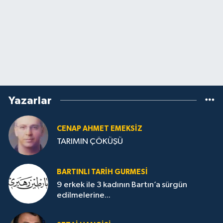
Yazarlar
CENAP AHMET EMEKSİZ
TARIMIN ÇÖKÜŞÜ
BARTINLI TARIH GURMESI
9 erkek ile 3 kadının Bartın’a sürgün
edilmelerine...