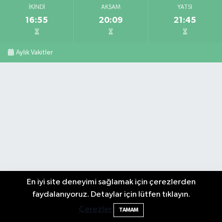
İKINDI
AKŞAM
YATSI
16:55
20:09
21:45
Aylık Vakitler
En iyi site deneyimi sağlamak için çerezlerden
2 Buzağı Hediyeli Bal Festivalinde Hande
11:43
faydalanıyoruz. Detaylar için lütfen tıklayın.
Ünsal Sahne Alacak
Çerezler
TAMAM