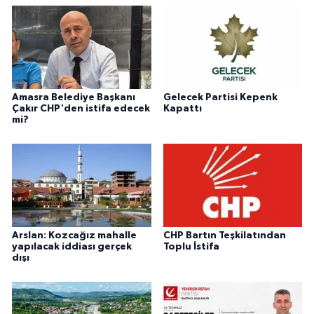
Amasra Belediye Başkanı
Gelecek Partisi Kepenk
Çakır CHP'den istifa edecek
Kapattı
mi?
Arslan: Kozcağız mahalle
CHP Bartın Teşkilatından
yapılacak iddiası gerçek
Toplu İstifa
dışı