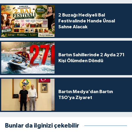
2 Buzağı Hediyeli Bal
Festivalinde Hande Ünsal
Sahne Alacak
Bartın Sahillerinde 2 Ayda 271
Kişi Ölümden Döndü
Bartın Medya’dan Bartın
TSO’ya Ziyaret
Bunlar da ilginizi çekebilir