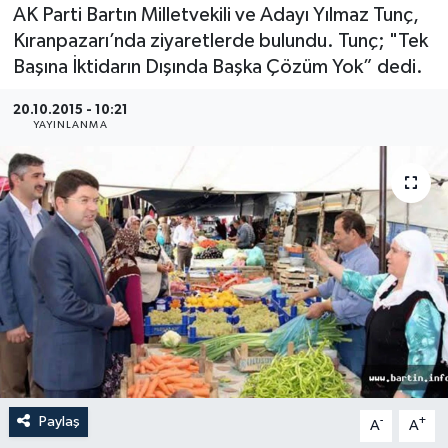
AK Parti Bartın Milletvekili ve Adayı Yılmaz Tunç,
Medya
Kıranpazarı’nda ziyaretlerde bulundu. Tunç; "Tek
Başına İktidarın Dışında Başka Çözüm Yok” dedi.
Sağlık
20.10.2015 - 10:21
YAYINLANMA
Sinema
Sivil Toplum
Siyaset
Spor
Tarım
Turizm
Paylaş
-
+
A
A
Yaşam