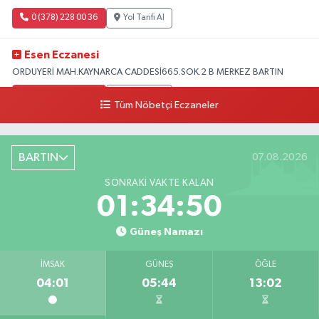
0 (378) 228 00 36
Yol Tarifi Al
Esen Eczanesi
ORDUYERİ MAH.KAYNARCA CADDESİ665.SOK.2 B MERKEZ BARTIN
0 (378) 502 33 32
Yol Tarifi Al
Tüm Nöbetçi Eczaneler
Çolpak Eczanesi
Şiremirçavuş Mahallesi, Kırıkçı Zeliha Ana Sokak No:20 8 Merkez Bartın
BARTIN
07.08.2026
0 (378) 227 85 45
Yol Tarifi Al
SONRAKI VAKTE KALAN
01:34:49
Güneş Namazı
İMSAK
GÜNEŞ
ÖĞLE
04:01
05:44
13:02