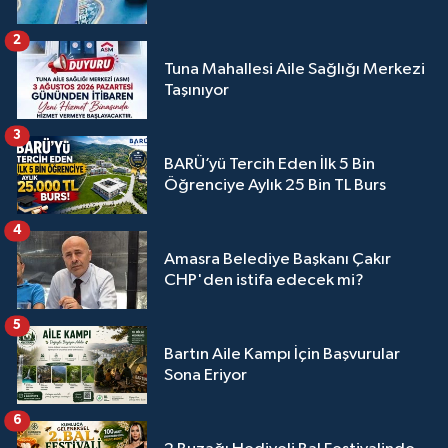
2
Tuna Mahallesi Aile Sağlığı Merkezi
Taşınıyor
3
BARÜ’yü Tercih Eden İlk 5 Bin
Öğrenciye Aylık 25 Bin TL Burs
4
Amasra Belediye Başkanı Çakır
CHP'den istifa edecek mi?
5
Bartın Aile Kampı İçin Başvurular
Sona Eriyor
6