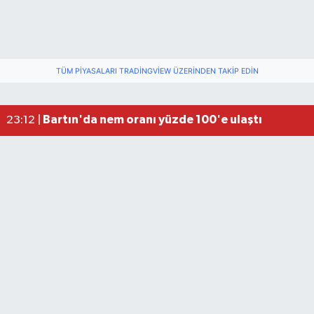
TÜM PIYASALARI TRADINGVIEW ÜZERINDEN TAKIP EDIN
Fındık üreticisinin beklediği haber: TMO fiyatı aç
22:22 |
Elektrik arızasını onanırken akıma kapılan işçi öl
15:21 |
Bartın'da nem oranı yüzde 100'e ulaştı
23:12 |