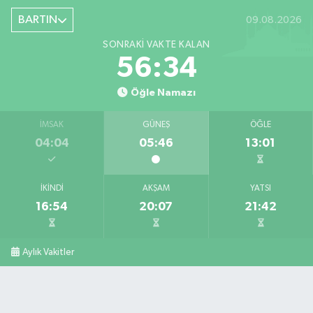
BARTIN
09.08.2026
SONRAKI VAKTE KALAN
56:33
Öğle Namazı
İMSAK
GÜNEŞ
ÖĞLE
04:04
05:46
13:01
İKINDI
AKŞAM
YATSI
16:54
20:07
21:42
Aylık Vakitler