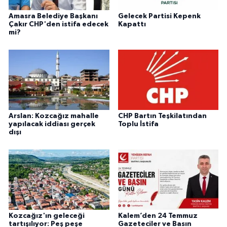
Amasra Belediye Başkanı
Gelecek Partisi Kepenk
Çakır CHP'den istifa edecek
Kapattı
mi?
Arslan: Kozcağız mahalle
CHP Bartın Teşkilatından
yapılacak iddiası gerçek
Toplu İstifa
dışı
Kozcağız'ın geleceği
Kalem’den 24 Temmuz
tartışılıyor: Peş peşe
Gazeteciler ve Basın