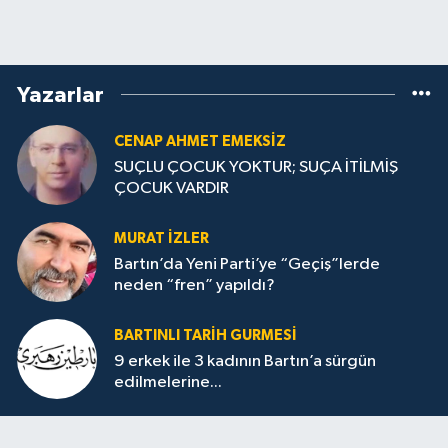
Yazarlar
CENAP AHMET EMEKSİZ
SUÇLU ÇOCUK YOKTUR; SUÇA İTİLMİŞ
ÇOCUK VARDIR
MURAT İZLER
Bartın’da Yeni Parti’ye “Geçiş”lerde
neden “fren” yapıldı?
BARTINLI TARIH GURMESI
9 erkek ile 3 kadının Bartın’a sürgün
edilmelerine...