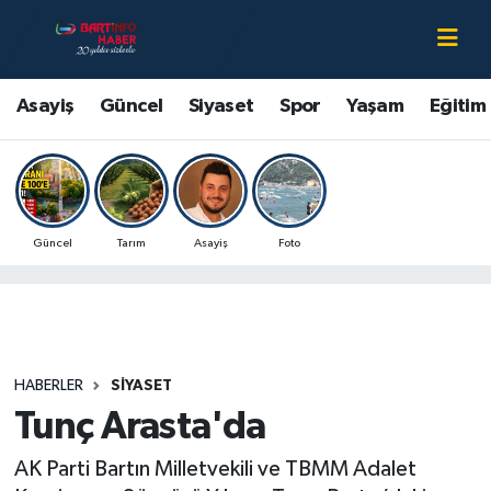
Asayiş
Bartın Nöbetçi Eczaneler
Asayiş
Güncel
Siyaset
Spor
Yaşam
Eğitim
Bartın Hakkında
Bartın Hava Durumu
Çevre
Bartin Namaz Vakitleri
Güncel
Tarım
Asayiş
Foto
Eğitim
Bartın Trafik Yoğunluk Haritası
Ekonomi
Süper Lig Puan Durumu ve Fikstür
Güncel
Tüm Manşetler
HABERLER
SIYASET
Tunç Arasta'da
Kültür-Sanat
Son Dakika Haberleri
AK Parti Bartın Milletvekili ve TBMM Adalet
Magazin
Haber Arşivi