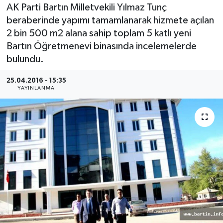
AK Parti Bartın Milletvekili Yılmaz Tunç
Medya
beraberinde yapımı tamamlanarak hizmete açılan
2 bin 500 m2 alana sahip toplam 5 katlı yeni
Sağlık
Bartın Öğretmenevi binasında incelemelerde
bulundu.
Sinema
25.04.2016 - 15:35
YAYINLANMA
Sivil Toplum
Siyaset
Spor
Tarım
Turizm
Yaşam