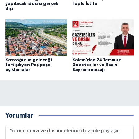
yapılacak iddiası gerçek
Toplu İstifa
dışı
Kozcağız'ın geleceği
Kalem’den 24 Temmuz
tartışılıyor: Peş peşe
Gazeteciler ve Basın
açıklamalar
Bayramı mesajı
Yorumlar