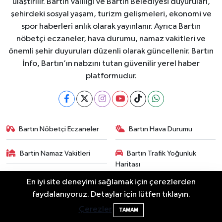
ulaştırılır. Bartın Valiliği ve Bartın Belediyesi duyuruları,
şehirdeki sosyal yaşam, turizm gelişmeleri, ekonomi ve
spor haberleri anlık olarak yayınlanır. Ayrıca Bartın
nöbetçi eczaneler, hava durumu, namaz vakitleri ve
önemli şehir duyuruları düzenli olarak güncellenir. Bartın
İnfo, Bartın’ın nabzını tutan güvenilir yerel haber
platformudur.
Bartın Nöbetçi Eczaneler
Bartın Hava Durumu
Bartin Namaz Vakitleri
Bartın Trafik Yoğunluk
Haritası
En iyi site deneyimi sağlamak için çerezlerden
Puan Durumu ve Fikstür
Tüm Manşetler
Bartın Sahillerinde 2 Ayda 271 Kişi
10:43
faydalanıyoruz. Detaylar için lütfen tıklayın.
Ölümden Döndü
Çerezler
TAMAM
Son Dakika Haberleri
Haber Arşivi