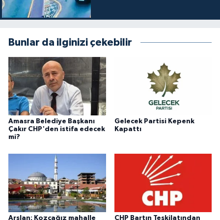
Bunlar da ilginizi çekebilir
Amasra Belediye Başkanı
Gelecek Partisi Kepenk
Çakır CHP'den istifa edecek
Kapattı
mi?
Arslan: Kozcağız mahalle
CHP Bartın Teşkilatından