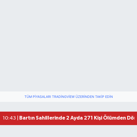
TÜM PIYASALARI TRADINGVIEW ÜZERINDEN TAKIP EDIN
Bartın Sahillerinde 2 Ayda 271 Kişi Ölümden Dö
10:43 |