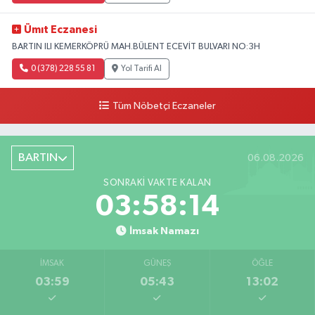
Ümıt Eczanesi
BARTIN ILI KEMERKÖPRÜ MAH.BÜLENT ECEVİT BULVARI NO:3H
0 (378) 228 55 81
Yol Tarifi Al
Tüm Nöbetçi Eczaneler
BARTIN
06.08.2026
SONRAKI VAKTE KALAN
03:58:13
İmsak Namazı
İMSAK
GÜNEŞ
ÖĞLE
03:59
05:43
13:02