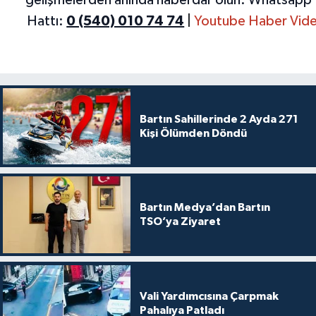
gelişmelerden anında haberdar olun.
Whatsapp 
Hattı:
0 (540) 010 74 74
|
Youtube Haber Vide
Bartın Sahillerinde 2 Ayda 271
Kişi Ölümden Döndü
Bartın Medya’dan Bartın
TSO’ya Ziyaret
Vali Yardımcısına Çarpmak
Pahalıya Patladı