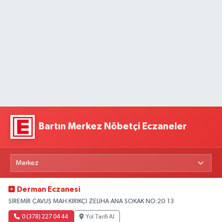
Bartın Merkez Nöbetçi Eczaneler
Derman Eczanesi
ŞİREMİR ÇAVUŞ MAH.KIRIKÇI ZELİHA ANA SOKAK NO:20 13
0 (378) 227 04 44
Yol Tarifi Al