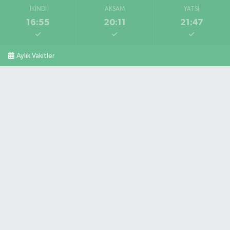
İKINDI
AKŞAM
YATSI
16:55
20:11
21:47
Aylık Vakitler