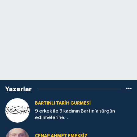
Yazarlar
BARTINLI TARIH GURMESI
9 erkek ile 3 kadının Bartın’a sürgün
edilmelerine...
CENAP AHMET EMEKSİZ