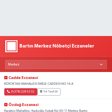
Bartın Merkez Nöbetçi Eczaneler
Cadde Eczanesi
KÖYORTASI MAHALLESİ İSKELE CADDESİ NO:14 A
0 (378) 228 53 32
Yol Tarifi Al
Özdağ Eczanesi
Karaköy Mahallesi, Kadıoğlu Sokak No:60 11 Merkez Bartın