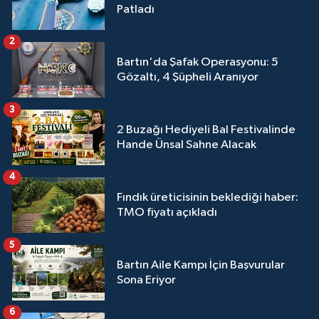
Patladı
2
Bartın'da Şafak Operasyonu: 5
Gözaltı, 4 Şüpheli Aranıyor
3
2 Buzağı Hediyeli Bal Festivalinde
Hande Ünsal Sahne Alacak
4
Fındık üreticisinin beklediği haber:
TMO fiyatı açıkladı
5
Bartın Aile Kampı İçin Başvurular
Sona Eriyor
6