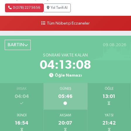
0 (378) 227 56 56
Yol Tarifi Al
Tüm Nöbetçi Eczaneler
BARTIN
09.08.2026
SONRAKI VAKTE KALAN
04:13:07
Öğle Namazı
İMSAK
GÜNEŞ
ÖĞLE
04:04
05:46
13:01
İKINDI
AKŞAM
YATSI
16:54
20:07
21:42