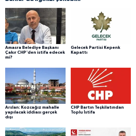
Amasra Belediye Başkanı
Gelecek Partisi Kepenk
Çakır CHP'den istifa edecek
Kapattı
mi?
Arslan: Kozcağız mahalle
CHP Bartın Teşkilatından
yapılacak iddiası gerçek
Toplu İstifa
dışı