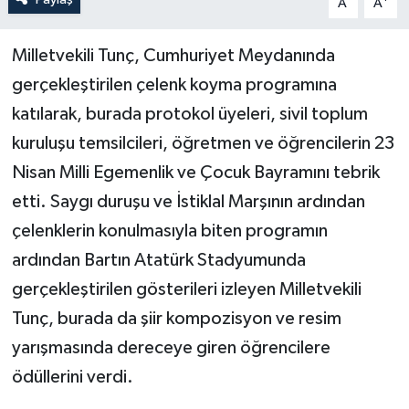
A
A
Yerel Yönetimler
Milletvekili Tunç, Cumhuriyet Meydanında
gerçekleştirilen çelenk koyma programına
DÜNYA
katılarak, burada protokol üyeleri, sivil toplum
YEREL
kuruluşu temsilcileri, öğretmen ve öğrencilerin 23
Nisan Milli Egemenlik ve Çocuk Bayramını tebrik
etti. Saygı duruşu ve İstiklal Marşının ardından
çelenklerin konulmasıyla biten programın
ardından Bartın Atatürk Stadyumunda
gerçekleştirilen gösterileri izleyen Milletvekili
Tunç, burada da şiir kompozisyon ve resim
yarışmasında dereceye giren öğrencilere
ödüllerini verdi.