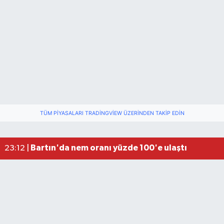
TÜM PIYASALARI TRADINGVIEW ÜZERINDEN TAKIP EDIN
Fındık üreticisinin beklediği haber: TMO fiyatı aç
22:22 |
Elektrik arızasını onanırken akıma kapılan işçi öl
15:21 |
Bartın'da nem oranı yüzde 100'e ulaştı
23:12 |