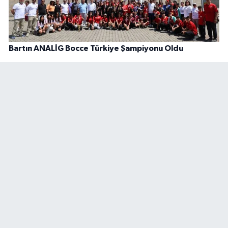
Bartın ANALİG Bocce Türkiye Şampiyonu Oldu