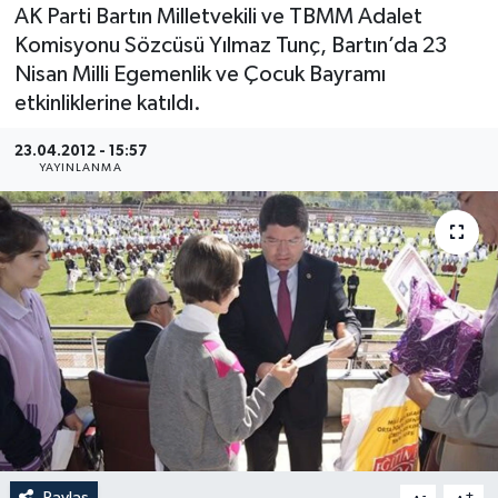
AK Parti Bartın Milletvekili ve TBMM Adalet
Medya
Komisyonu Sözcüsü Yılmaz Tunç, Bartın’da 23
Nisan Milli Egemenlik ve Çocuk Bayramı
Sağlık
etkinliklerine katıldı.
Sinema
23.04.2012 - 15:57
YAYINLANMA
Sivil Toplum
Siyaset
Spor
Tarım
Turizm
Yaşam
Paylaş
-
+