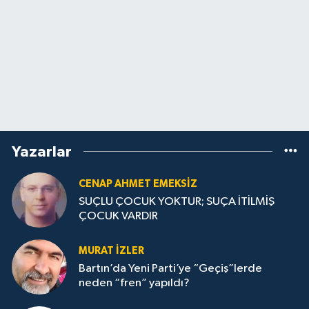
Yazarlar
CENAP AHMET EMEKSİZ
SUÇLU ÇOCUK YOKTUR; SUÇA İTİLMİŞ
ÇOCUK VARDIR
MURAT İZLER
Bartın’da Yeni Parti’ye “Geçiş”lerde
neden “fren” yapıldı?