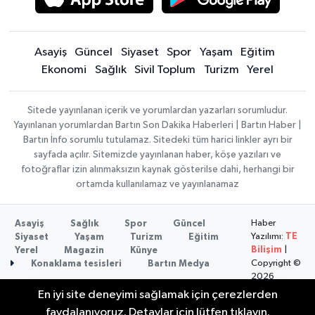
Asayiş
Güncel
Siyaset
Spor
Yaşam
Eğitim
Ekonomi
Sağlık
Sivil Toplum
Turizm
Yerel
Sitede yayınlanan içerik ve yorumlardan yazarları sorumludur.
Yayınlanan yorumlardan Bartın Son Dakika Haberleri | Bartın Haber |
Bartın İnfo sorumlu tutulamaz. Sitedeki tüm harici linkler ayrı bir
sayfada açılır. Sitemizde yayınlanan haber, köşe yazıları ve
fotoğraflar izin alınmaksızın kaynak gösterilse dahi, herhangi bir
ortamda kullanılamaz ve yayınlanamaz
Haber
Asayiş
Sağlık
Spor
Güncel
Yazılımı:
TE
Siyaset
Yaşam
Turizm
Eğitim
Bilişim
|
Yerel
Magazin
Künye
Copyright ©
Konaklama tesisleri
Bartın Medya
2026
En iyi site deneyimi sağlamak için çerezlerden
faydalanıyoruz. Detaylar için lütfen tıklayın.