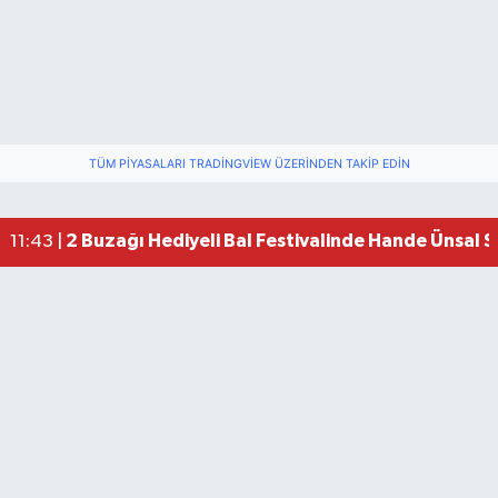
TÜM PIYASALARI TRADINGVIEW ÜZERINDEN TAKIP EDIN
2 Buzağı Hediyeli Bal Festivalinde Hande Ünsal 
11:43 |