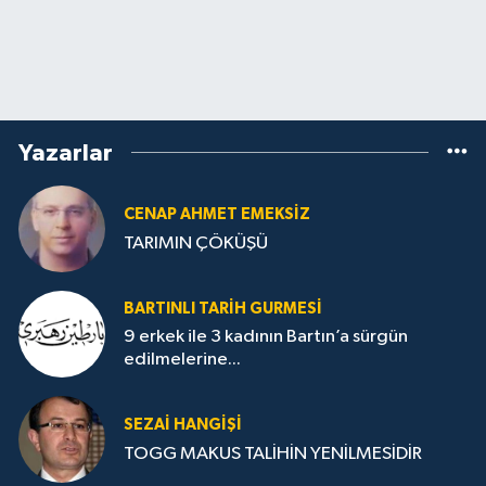
Yazarlar
CENAP AHMET EMEKSİZ
TARIMIN ÇÖKÜŞÜ
BARTINLI TARIH GURMESI
9 erkek ile 3 kadının Bartın’a sürgün
edilmelerine...
SEZAI HANGİŞİ
TOGG MAKUS TALİHİN YENİLMESİDİR