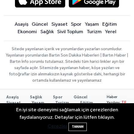
Asayiş
Güncel
Siyaset
Spor
Yaşam
Eğitim
Ekonomi
Sağlık
Sivil Toplum
Turizm
Yerel
Sitede yayınlanan içerik ve yorumlardan yazarları sorumludur.
Yayınlanan yorumlardan Bartın Son Dakika Haberleri | Bartın Haber |
Bartın İnfo sorumlu tutulamaz. Sitedeki tüm harici linkler ayrı bir
sayfada açılır. Sitemizde yayınlanan haber, köşe yazıları ve
fotoğraflar izin alınmaksızın kaynak gösterilse dahi, herhangi bir
ortamda kullanılamaz ve yayınlanamaz
Haber
Asayiş
Sağlık
Spor
Güncel
Yazılımı:
TE
Siyaset
Yaşam
Turizm
Eğitim
Bilişim
|
Yerel
Magazin
Künye
En iyi site deneyimi sağlamak için çerezlerden
Copyright ©
Konaklama tesisleri
Bartın Medya
2 Buzağı Hediyeli Bal Festivalinde Hande
11:43
faydalanıyoruz. Detaylar için lütfen tıklayın.
2026
Ünsal Sahne Alacak
Çerezler
TAMAM