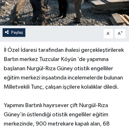
Yerel Yönetimler
DÜNYA
Paylaş
-
+
A
A
YEREL
İl Özel İdaresi tarafından ihalesi gerçekleştirilerek
Bartın merkez Tuzcular Köyün ’de yapımına
başlanan Nurgül-Rıza Güney otistik engelliler
eğitim merkezi inşaatında incelemelerde bulunan
Milletvekili Tunç, çalışan işçilere kolalıklar diledi.
Yapımını Bartınlı hayırsever çift Nurgül-Rıza
Güney’in üstlendiği otistik engelliler eğitim
merkezinde, 900 metrekare kapalı alan, 68