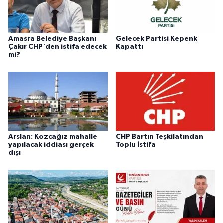
Amasra Belediye Başkanı
Gelecek Partisi Kepenk
Çakır CHP'den istifa edecek
Kapattı
mi?
Arslan: Kozcağız mahalle
CHP Bartın Teşkilatından
yapılacak iddiası gerçek
Toplu İstifa
dışı