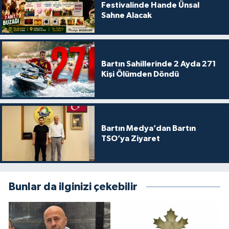
Festivalinde Hande Ünsal
Sahne Alacak
Bartın Sahillerinde 2 Ayda 271
Kişi Ölümden Döndü
Bartın Medya’dan Bartın
TSO’ya Ziyaret
Bunlar da ilginizi çekebilir