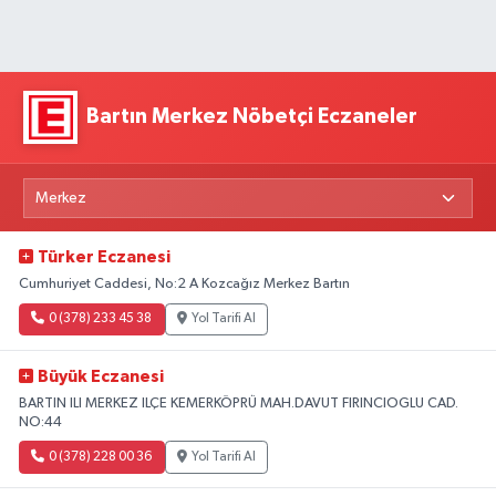
Bartın Merkez Nöbetçi Eczaneler
Türker Eczanesi
Cumhuriyet Caddesi, No:2 A Kozcağız Merkez Bartın
0 (378) 233 45 38
Yol Tarifi Al
Büyük Eczanesi
BARTIN ILI MERKEZ ILÇE KEMERKÖPRÜ MAH.DAVUT FIRINCIOGLU CAD.
NO:44
0 (378) 228 00 36
Yol Tarifi Al