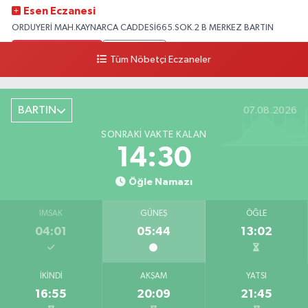
Esen Eczanesi
ORDUYERİ MAH.KAYNARCA CADDESİ665.SOK.2 B MERKEZ BARTIN
0 (378) 502 33 32
Yol Tarifi Al
Tüm Nöbetçi Eczaneler
Çolpak Eczanesi
Şiremirçavuş Mahallesi, Kırıkçı Zeliha Ana Sokak No:20 8 Merkez Bartın
BARTIN
07.08.2026
0 (378) 227 85 45
Yol Tarifi Al
SONRAKI VAKTE KALAN
14:29
Öğle Namazı
İMSAK
GÜNEŞ
ÖĞLE
04:01
05:44
13:02
İKINDI
AKŞAM
YATSI
16:55
20:09
21:45