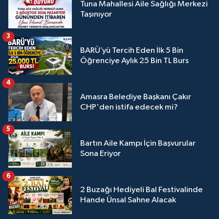
Tuna Mahallesi Aile Sağlığı Merkezi
Taşınıyor
3
BARÜ’yü Tercih Eden İlk 5 Bin
Öğrenciye Aylık 25 Bin TL Burs
4
Amasra Belediye Başkanı Çakır
CHP'den istifa edecek mi?
5
Bartın Aile Kampı İçin Başvurular
Sona Eriyor
6
2 Buzağı Hediyeli Bal Festivalinde
Hande Ünsal Sahne Alacak