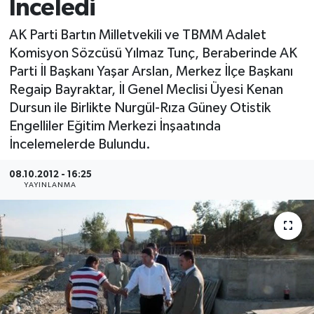
İnceledi
Medya
AK Parti Bartın Milletvekili ve TBMM Adalet
Komisyon Sözcüsü Yılmaz Tunç, Beraberinde AK
Sağlık
Parti İl Başkanı Yaşar Arslan, Merkez İlçe Başkanı
Regaip Bayraktar, İl Genel Meclisi Üyesi Kenan
Sinema
Dursun ile Birlikte Nurgül-Rıza Güney Otistik
Engelliler Eğitim Merkezi İnşaatında
Sivil Toplum
İncelemelerde Bulundu.
Siyaset
08.10.2012 - 16:25
YAYINLANMA
Spor
Tarım
Turizm
Yaşam