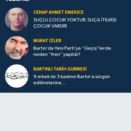
CENAP AHMET EMEKSİZ
SUÇLU ÇOCUK YOKTUR; SUÇA İTİLMİŞ
ÇOCUK VARDIR
MURAT İZLER
Bartın’da Yeni Parti’ye “Geçiş”lerde
neden “fren” yapıldı?
BARTINLI TARIH GURMESI
9 erkek ile 3 kadının Bartın’a sürgün
edilmelerine...