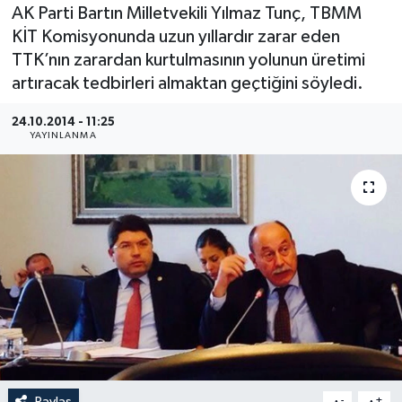
AK Parti Bartın Milletvekili Yılmaz Tunç, TBMM
Medya
KİT Komisyonunda uzun yıllardır zarar eden
TTK’nın zarardan kurtulmasının yolunun üretimi
Sağlık
artıracak tedbirleri almaktan geçtiğini söyledi.
Sinema
24.10.2014 - 11:25
YAYINLANMA
Sivil Toplum
Siyaset
Spor
Tarım
Turizm
Yaşam
Paylaş
-
+