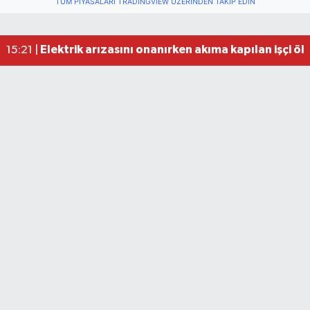
TÜM PIYASALARI TRADINGVIEW ÜZERINDEN TAKIP EDIN
Elektrik arızasını onanırken akıma kapılan işçi öl
15:21 |