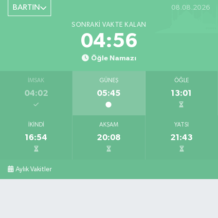
BARTIN
08.08.2026
SONRAKI VAKTE KALAN
04:55
Öğle Namazı
İMSAK
GÜNEŞ
ÖĞLE
04:02
05:45
13:01
İKINDI
AKŞAM
YATSI
16:54
20:08
21:43
Aylık Vakitler