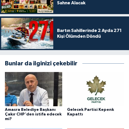
Sahne Alacak
Bartın Sahillerinde 2 Ayda 271
Kişi Ölümden Döndü
Bunlar da ilginizi çekebilir
Amasra Belediye Başkanı
Gelecek Partisi Kepenk
Çakır CHP'den istifa edecek
Kapattı
mi?