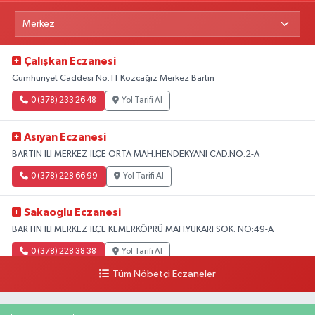
Çalışkan Eczanesi
Cumhuriyet Caddesi No:11 Kozcağız Merkez Bartın
0 (378) 233 26 48
Yol Tarifi Al
Asıyan Eczanesi
BARTIN ILI MERKEZ ILÇE ORTA MAH.HENDEKYANI CAD.NO:2-A
0 (378) 228 66 99
Yol Tarifi Al
Sakaoglu Eczanesi
BARTIN ILI MERKEZ ILÇE KEMERKÖPRÜ MAH.YUKARI SOK. NO:49-A
0 (378) 228 38 38
Yol Tarifi Al
Tüm Nöbetçi Eczaneler