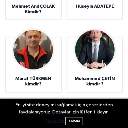
Mehmet Anıl ÇOLAK
Hüseyin ADATEPE
Kimdir?
Murat TÜRKMEN
Muhammed ÇETİN
kimdir?
kimdir ?
En iyi site deneyimi sağlamak için çerezlerden
Elektrik arızasını onanırken akıma kapılan
15:21
faydalanıyoruz. Detaylar için lütfen tıklayın.
işçi öldü
Çerezler
TAMAM