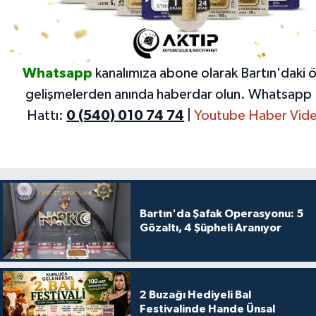
Whatsapp
kanalımıza abone olarak Bartın'daki 
gelişmelerden anında haberdar olun.
Whatsapp 
Hattı:
0 (540) 010 74 74
|
Youtube Haber Vide
Bartın'da Şafak Operasyonu: 5
Gözaltı, 4 Şüpheli Aranıyor
2 Buzağı Hediyeli Bal
Festivalinde Hande Ünsal