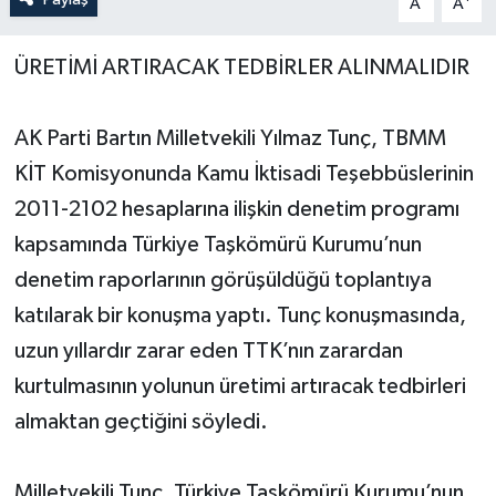
A
A
Yerel Yönetimler
ÜRETİMİ ARTIRACAK TEDBİRLER ALINMALIDIR
DÜNYA
AK Parti Bartın Milletvekili Yılmaz Tunç, TBMM
YEREL
KİT Komisyonunda Kamu İktisadi Teşebbüslerinin
2011-2102 hesaplarına ilişkin denetim programı
kapsamında Türkiye Taşkömürü Kurumu’nun
denetim raporlarının görüşüldüğü toplantıya
katılarak bir konuşma yaptı. Tunç konuşmasında,
uzun yıllardır zarar eden TTK’nın zarardan
kurtulmasının yolunun üretimi artıracak tedbirleri
almaktan geçtiğini söyledi.
Milletvekili Tunç, Türkiye Taşkömürü Kurumu’nun