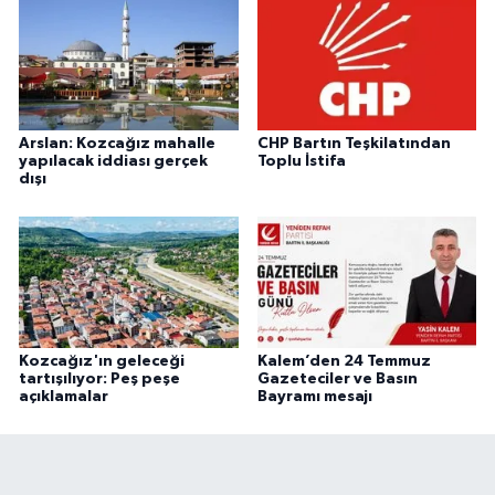
Arslan: Kozcağız mahalle
CHP Bartın Teşkilatından
yapılacak iddiası gerçek
Toplu İstifa
dışı
Kozcağız'ın geleceği
Kalem’den 24 Temmuz
tartışılıyor: Peş peşe
Gazeteciler ve Basın
açıklamalar
Bayramı mesajı