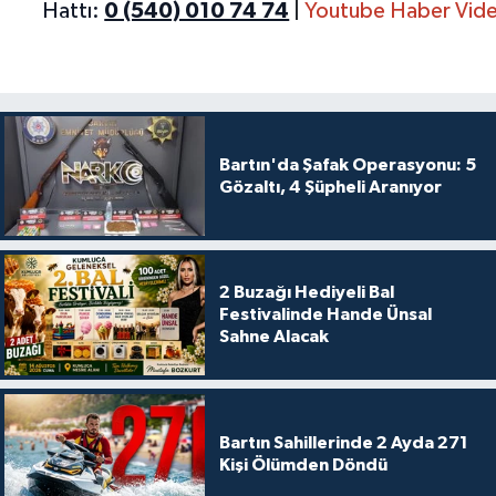
Hattı:
0 (540) 010 74 74
|
Youtube Haber Vide
Bartın'da Şafak Operasyonu: 5
Gözaltı, 4 Şüpheli Aranıyor
2 Buzağı Hediyeli Bal
Festivalinde Hande Ünsal
Sahne Alacak
Bartın Sahillerinde 2 Ayda 271
Kişi Ölümden Döndü