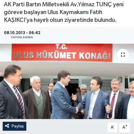
AK Parti Bartın Milletvekili Av.Yılmaz TUNÇ yeni
Medya
göreve başlayan Ulus Kaymakamı Fatih
KAŞIKCI’ya hayırlı olsun ziyaretinde bulundu.
Sağlık
08.10.2013 - 06:42
YAYINLANMA
Sinema
Sivil Toplum
Siyaset
Spor
Tarım
Turizm
Paylaş
-
+
A
A
Yaşam