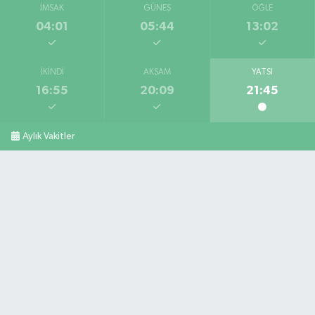
İMSAK
GÜNEŞ
ÖĞLE
04:01
05:44
13:02
İKINDI
AKŞAM
YATSI
16:55
20:09
21:45
Aylık Vakitler