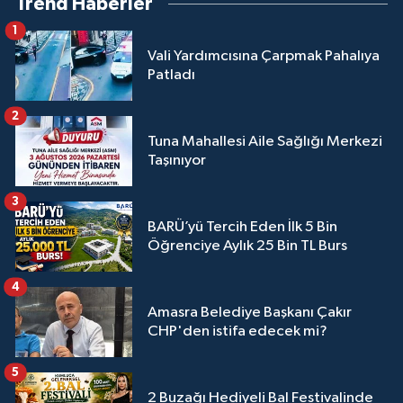
Trend Haberler
1
Vali Yardımcısına Çarpmak Pahalıya
Patladı
2
Tuna Mahallesi Aile Sağlığı Merkezi
Taşınıyor
3
BARÜ’yü Tercih Eden İlk 5 Bin
Öğrenciye Aylık 25 Bin TL Burs
4
Amasra Belediye Başkanı Çakır
CHP'den istifa edecek mi?
5
2 Buzağı Hediyeli Bal Festivalinde