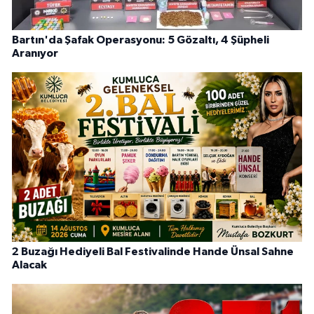
Bartın'da Şafak Operasyonu: 5 Gözaltı, 4 Şüpheli
Aranıyor
2 Buzağı Hediyeli Bal Festivalinde Hande Ünsal Sahne
Alacak