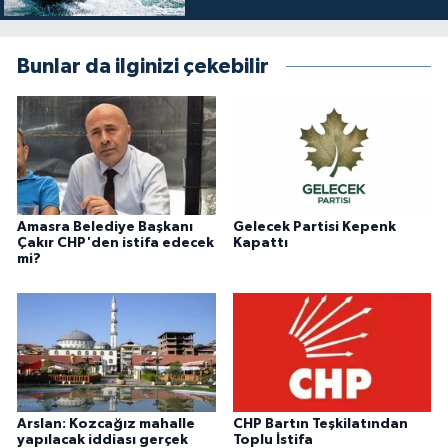
Bunlar da ilginizi çekebilir
Amasra Belediye Başkanı
Gelecek Partisi Kepenk
Çakır CHP'den istifa edecek
Kapattı
mi?
Arslan: Kozcağız mahalle
CHP Bartın Teşkilatından
yapılacak iddiası gerçek
Toplu İstifa