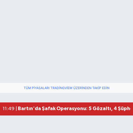
TÜM PIYASALARI TRADINGVIEW ÜZERINDEN TAKIP EDIN
Bartın'da Şafak Operasyonu: 5 Gözaltı, 4 Şüphel
11:49 |