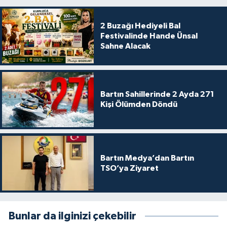
2 Buzağı Hediyeli Bal
Festivalinde Hande Ünsal
Sahne Alacak
Bartın Sahillerinde 2 Ayda 271
Kişi Ölümden Döndü
Bartın Medya’dan Bartın
TSO’ya Ziyaret
Bunlar da ilginizi çekebilir