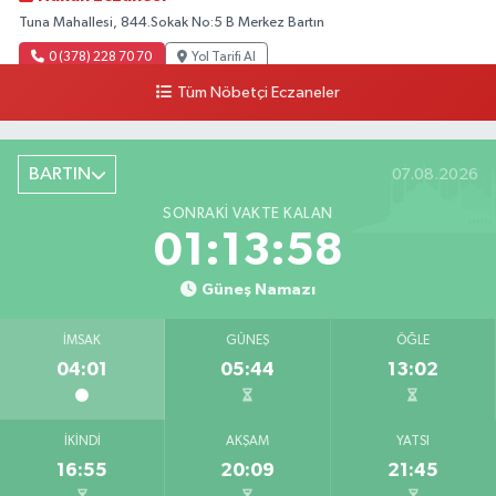
Tuna Mahallesi, 844.Sokak No:5 B Merkez Bartın
0 (378) 228 70 70
Yol Tarifi Al
Tüm Nöbetçi Eczaneler
BARTIN
07.08.2026
SONRAKI VAKTE KALAN
01:13:56
Güneş Namazı
İMSAK
GÜNEŞ
ÖĞLE
04:01
05:44
13:02
İKINDI
AKŞAM
YATSI
16:55
20:09
21:45