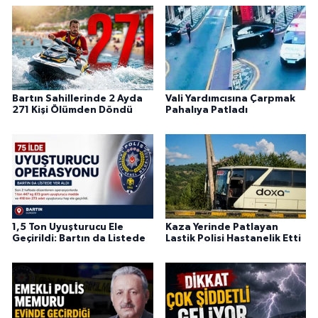
Bartın Sahillerinde 2 Ayda
Vali Yardımcısına Çarpmak
271 Kişi Ölümden Döndü
Pahalıya Patladı
1,5 Ton Uyuşturucu Ele
Kaza Yerinde Patlayan
Geçirildi: Bartın da Listede
Lastik Polisi Hastanelik Etti