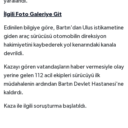
yaralandı.
Yerel Yönetimler
İlgili Foto Galeriye Git
Edinilen bilgiye göre, Bartın'dan Ulus istikametine
DÜNYA
giden araç sürücüsü otomobilin direksiyon
YEREL
hakimiyetini kaybederek yol kenarındaki kanala
devrildi.
Kazayı gören vatandaşların haber vermesiyle olay
yerine gelen 112 acil ekipleri sürücüyü ilk
müdahalenin ardından Bartın Devlet Hastanesi'ne
kaldırdı.
Kaza ile ilgili soruşturma başlatıldı.