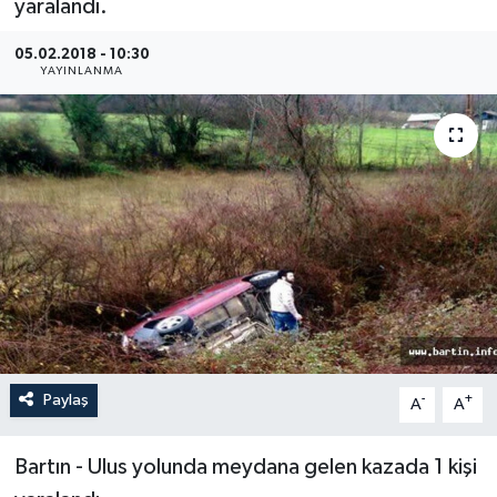
yaralandı.
Medya
05.02.2018 - 10:30
YAYINLANMA
Sağlık
Sinema
Sivil Toplum
Siyaset
Spor
Tarım
Paylaş
-
+
A
A
Turizm
Bartın - Ulus yolunda meydana gelen kazada 1 kişi
Yaşam