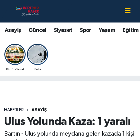
Asayiş
Bartın Nöbetçi Eczaneler
Asayiş
Güncel
Siyaset
Spor
Yaşam
Eğitim
Bartın Hakkında
Bartın Hava Durumu
Çevre
Bartin Namaz Vakitleri
Kültür-Sanat
Foto
Eğitim
Bartın Trafik Yoğunluk Haritası
Ekonomi
Süper Lig Puan Durumu ve Fikstür
Güncel
Tüm Manşetler
HABERLER
ASAYIŞ
Ulus Yolunda Kaza: 1 yaralı
Kültür-Sanat
Son Dakika Haberleri
Bartın - Ulus yolunda meydana gelen kazada 1 kişi
Magazin
Haber Arşivi