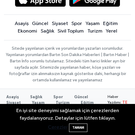
Asayiş
Güncel
Siyaset
Spor
Yaşam
Eğitim
Ekonomi
Sağlık
Sivil Toplum
Turizm
Yerel
Sitede yayınlanan içerik ve yorumlardan yazarları sorumludur.
Yayınlanan yorumlardan Bartın Son Dakika Haberleri | Bartın Haber |
Bartın İnfo sorumlu tutulamaz. Sitedeki tüm harici linkler ayrı bir
sayfada açılır. Sitemizde yayınlanan haber, köşe yazıları ve
fotoğraflar izin alınmaksızın kaynak gösterilse dahi, herhangi bir
ortamda kullanılamaz ve yayınlanamaz
Haber
Asayiş
Sağlık
Spor
Güncel
Yazılımı:
TE
Siyaset
Yaşam
Turizm
Eğitim
Bilişim
|
Yerel
Magazin
Künye
En iyi site deneyimi sağlamak için çerezlerden
Copyright ©
Konaklama tesisleri
Bartın Medya
2 Buzağı Hediyeli Bal Festivalinde Hande
11:43
faydalanıyoruz. Detaylar için lütfen tıklayın.
2026
Ünsal Sahne Alacak
Çerezler
TAMAM