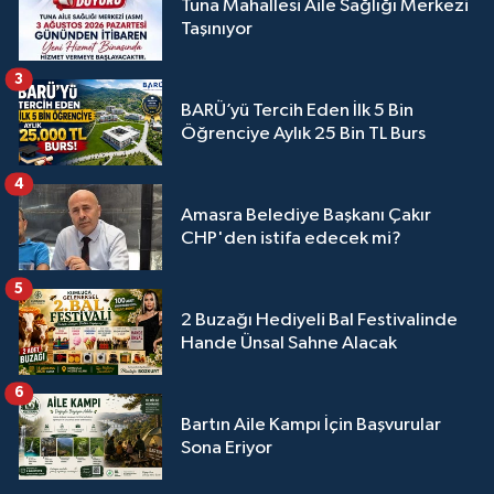
Tuna Mahallesi Aile Sağlığı Merkezi
Taşınıyor
3
BARÜ’yü Tercih Eden İlk 5 Bin
Öğrenciye Aylık 25 Bin TL Burs
4
Amasra Belediye Başkanı Çakır
CHP'den istifa edecek mi?
5
2 Buzağı Hediyeli Bal Festivalinde
Hande Ünsal Sahne Alacak
6
Bartın Aile Kampı İçin Başvurular
Sona Eriyor