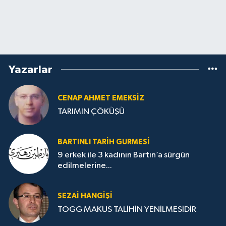
Yazarlar
CENAP AHMET EMEKSİZ
TARIMIN ÇÖKÜŞÜ
BARTINLI TARIH GURMESI
9 erkek ile 3 kadının Bartın’a sürgün
edilmelerine...
SEZAI HANGİŞİ
TOGG MAKUS TALİHİN YENİLMESİDİR