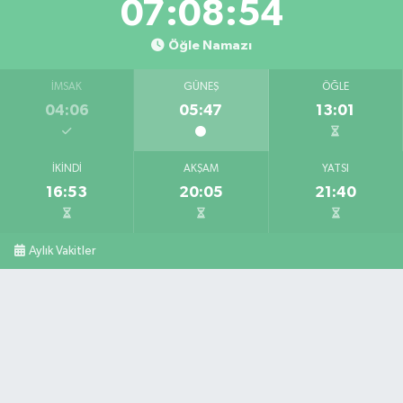
07:08:53
Öğle Namazı
İMSAK
GÜNEŞ
ÖĞLE
04:06
05:47
13:01
İKINDI
AKŞAM
YATSI
16:53
20:05
21:40
Aylık Vakitler