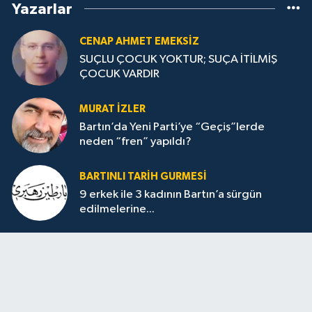
Yazarlar
CENAP AHMET EMEKSİZ
SUÇLU ÇOCUK YOKTUR; SUÇA İTİLMİŞ
ÇOCUK VARDIR
MURAT İZLER
Bartın’da Yeni Parti’ye “Geçiş”lerde
neden “fren” yapıldı?
BARTINLI TARIH GURMESI
9 erkek ile 3 kadının Bartın’a sürgün
edilmelerine...