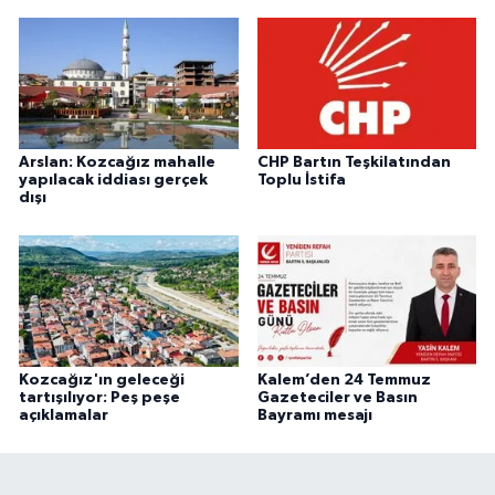
Arslan: Kozcağız mahalle
CHP Bartın Teşkilatından
yapılacak iddiası gerçek
Toplu İstifa
dışı
Kozcağız'ın geleceği
Kalem’den 24 Temmuz
tartışılıyor: Peş peşe
Gazeteciler ve Basın
açıklamalar
Bayramı mesajı