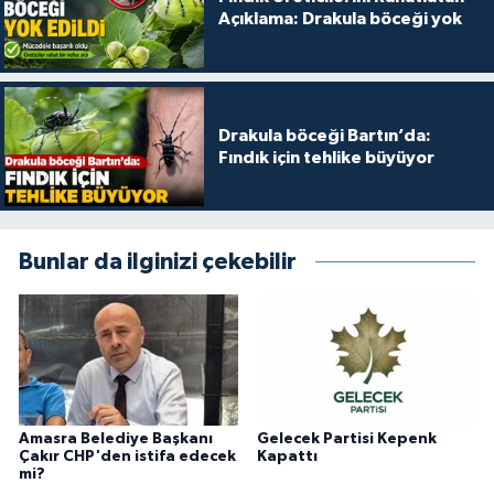
Açıklama: Drakula böceği yok
Drakula böceği Bartın’da:
Fındık için tehlike büyüyor
Bunlar da ilginizi çekebilir
Amasra Belediye Başkanı
Gelecek Partisi Kepenk
Çakır CHP'den istifa edecek
Kapattı
mi?