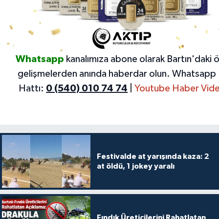
Whatsapp
kanalımıza abone olarak Bartın'daki 
gelişmelerden anında haberdar olun.
Whatsapp 
Hattı:
0 (540) 010 74 74
|
Youtube Haber Vide
Festivalde at yarışında kaza: 2
at öldü, 1 jokey yaralı
Fındık Üreticilerini Rahatlatan