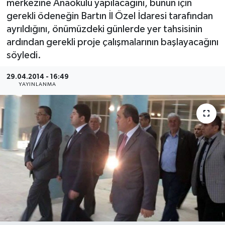
merkezine Anaokulu yapılacağını, bunun için
gerekli ödeneğin Bartın İl Özel İdaresi tarafından
Medya
ayrıldığını, önümüzdeki günlerde yer tahsisinin
ardından gerekli proje çalışmalarının başlayacağını
Sağlık
söyledi.
Sinema
29.04.2014 - 16:49
YAYINLANMA
Sivil Toplum
Siyaset
Spor
Tarım
Turizm
Yaşam