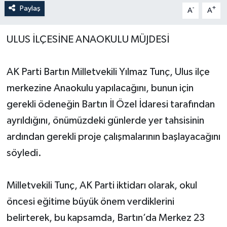
Paylaş
-
+
A
A
Yerel Yönetimler
ULUS İLÇESİNE ANAOKULU MÜJDESİ
DÜNYA
AK Parti Bartın Milletvekili Yılmaz Tunç, Ulus ilçe
YEREL
merkezine Anaokulu yapılacağını, bunun için
gerekli ödeneğin Bartın İl Özel İdaresi tarafından
ayrıldığını, önümüzdeki günlerde yer tahsisinin
ardından gerekli proje çalışmalarının başlayacağını
söyledi.
Milletvekili Tunç, AK Parti iktidarı olarak, okul
öncesi eğitime büyük önem verdiklerini
belirterek, bu kapsamda, Bartın’da Merkez 23