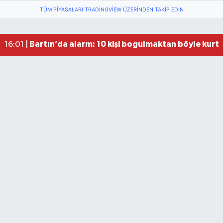
Fındık Üreticilerini Rahatlatan Açıklama: Drakul
21:38 |
TÜM PIYASALARI TRADINGVIEW ÜZERINDEN TAKIP EDIN
Drakula böceği Bartın’da: Fındık için tehlike bü
18:40 |
Valiliğin yasağına rağmen denize giren hakem 
16:30 |
Bartın’da alarm: 10 kişi boğulmaktan böyle kurta
16:01 |