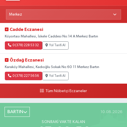
Cadde Eczanesi
Köyortası Mahallesi, İskele Caddesi No:14 A Merkez Bartın
0 (378) 228 53 32
Yol Tarifi Al
Özdağ Eczanesi
Karaköy Mahallesi, Kadıoğlu Sokak No:60 11 Merkez Bartın
0 (378) 227 56 56
Yol Tarifi Al
Tüm Nöbetçi Eczaneler
BARTIN
10.08.2026
SONRAKI VAKTE KALAN