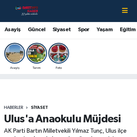
Asayiş
Bartın Nöbetçi Eczaneler
Asayiş
Güncel
Siyaset
Spor
Yaşam
Eğitim
Bartın Hakkında
Bartın Hava Durumu
Çevre
Bartin Namaz Vakitleri
Asayiş
Tarım
Foto
Eğitim
Bartın Trafik Yoğunluk Haritası
Ekonomi
Süper Lig Puan Durumu ve Fikstür
Güncel
Tüm Manşetler
HABERLER
SIYASET
Ulus'a Anaokulu Müjdesi
Kültür-Sanat
Son Dakika Haberleri
AK Parti Bartın Milletvekili Yılmaz Tunç, Ulus ilçe
Magazin
Haber Arşivi