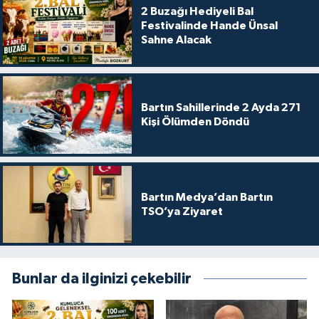
2 Buzağı Hediyeli Bal
Festivalinde Hande Ünsal
Sahne Alacak
Bartın Sahillerinde 2 Ayda 271
Kişi Ölümden Döndü
Bartın Medya’dan Bartın
TSO’ya Ziyaret
Bunlar da ilginizi çekebilir