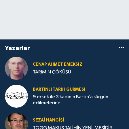
Yazarlar
CENAP AHMET EMEKSİZ
TARIMIN ÇÖKÜŞÜ
BARTINLI TARIH GURMESI
9 erkek ile 3 kadının Bartın’a sürgün
edilmelerine...
SEZAI HANGİŞİ
TOGG MAKUS TALİHİN YENİLMESİDİR