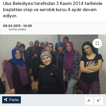
Ulus Belediyesi tarafından 3 Kasım 2014 tarihinde
Medya
başlatılan step ve aerobik kursu 4 aydır devam
ediyor.
Sağlık
09.03.2015 - 10:05
YAYINLANMA
Sinema
Sivil Toplum
Siyaset
Spor
Tarım
Turizm
Paylaş
-
+
A
A
Yaşam