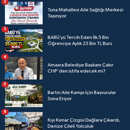
2
Tuna Mahallesi Aile Sağlığı Merkezi
Taşınıyor
3
BARÜ’yü Tercih Eden İlk 5 Bin
Öğrenciye Aylık 25 Bin TL Burs
4
Amasra Belediye Başkanı Çakır
CHP'den istifa edecek mi?
5
Bartın Aile Kampı İçin Başvurular
Sona Eriyor
6
Kıyı Kenar Çizgisi Dağlara Çıkardı,
Denize Çileli Yolculuk