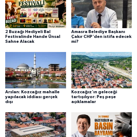
2 Buzağı Hediyeli Bal
Amasra Belediye Başkanı
Festivalinde Hande Ünsal
Çakır CHP'den istifa edecek
Sahne Alacak
mi?
Arslan: Kozcağız mahalle
Kozcağız'ın geleceği
yapılacak iddiası gerçek
tartışılıyor: Peş peşe
dışı
açıklamalar