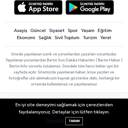
Asayiş
Güncel
Siyaset
Spor
Yaşam
Eğitim
Ekonomi
Sağlık
Sivil Toplum
Turizm
Yerel
Sitede yayınlanan içerik ve yorumlardan yazarları sorumludur.
Yayınlanan yorumlardan Bartın Son Dakika Haberleri | Bartın Haber |
Bartın İnfo sorumlu tutulamaz. Sitedeki tüm harici linkler ayrı bir
sayfada açılır. Sitemizde yayınlanan haber, köşe yazıları ve
fotoğraflar izin alınmaksızın kaynak gösterilse dahi, herhangi bir
ortamda kullanılamaz ve yayınlanamaz
Haber
Asayiş
Sağlık
Spor
Güncel
En iyi site deneyimi sağlamak için çerezlerden
Yazılımı:
TE
Siyaset
Yaşam
Turizm
Eğitim
Bilişim
|
2 Buzağı Hediyeli Bal Festivalinde Hande
Yerel
Magazin
Künye
11:43
faydalanıyoruz. Detaylar için lütfen tıklayın.
Copyright ©
Konaklama tesisleri
Bartın Medya
Ünsal Sahne Alacak
Çerezler
TAMAM
2026