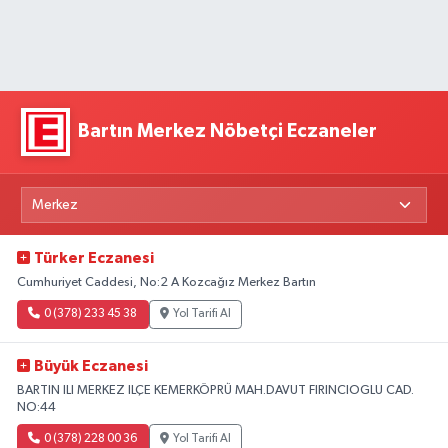
Bartın Merkez Nöbetçi Eczaneler
Türker Eczanesi
Cumhuriyet Caddesi, No:2 A Kozcağız Merkez Bartın
0 (378) 233 45 38
Yol Tarifi Al
Büyük Eczanesi
BARTIN ILI MERKEZ ILÇE KEMERKÖPRÜ MAH.DAVUT FIRINCIOGLU CAD.
NO:44
0 (378) 228 00 36
Yol Tarifi Al