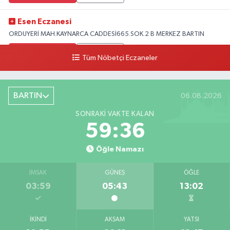
Esen Eczanesi
ORDUYERİ MAH.KAYNARCA CADDESİ665.SOK.2 B MERKEZ BARTIN
0 (378) 502 33 32
Yol Tarifi Al
Tüm Nöbetçi Eczaneler
Çolpak Eczanesi
Şiremirçavuş Mahallesi, Kırıkçı Zeliha Ana Sokak No:20 8 Merkez Bartın
BARTIN
06.08.2026
0 (378) 227 85 45
Yol Tarifi Al
SONRAKI VAKTE KALAN
59:34
Öğle Namazı
İMSAK
GÜNEŞ
ÖĞLE
03:59
05:43
13:02
İKINDI
AKŞAM
YATSI