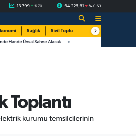
13.799
64.225,61
%
70
%
-0.63
konomi
Sağlık
Sivil Toplum
Turizm
Yerel
inde Hande Ünsal Sahne Alacak
k Toplantı
ektrik kurumu temsilcilerinin