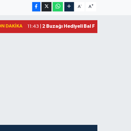
-
+
A
A
ON DAKIKA
2 Buzağı Hediyeli Bal Festivalinde Ha
11:43 |