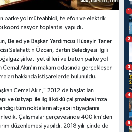
1
 parke yol müteahhidi, telefon ve elektrik
apı koordinasyon toplantısı yapıldı.
2
ın, Belediye Başkan Yardımcısı Hüseyin Taner
si Selahattin Özcan, Bartın Belediyesi ilgili
ğalgaz şirketi yetkilileri ve beton parke yol
aşkan Cemal Akın'ın makam odasında gerçekleşen
3
maları hakkında istişarelerde bulunuldu.
 Başkan Cemal Akın,” 2012'de başlatılan
4
 ve üstyapı ile ilgili köklü çalışmalara imza
dığı tüm noktaların altyapı ihtiyaçlarını
zenledik. Çalışmalar çerçevesinde 400 km’den
5
ırım düzenlemesi yapıldı. 2018 yılı içinde de