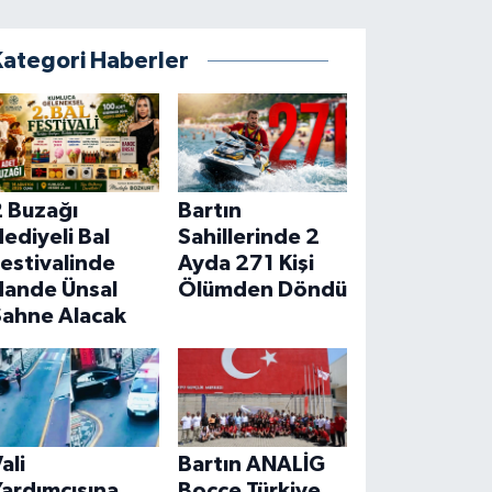
Kategori Haberler
2 Buzağı
Bartın
ediyeli Bal
Sahillerinde 2
estivalinde
Ayda 271 Kişi
Hande Ünsal
Ölümden Döndü
Sahne Alacak
ali
Bartın ANALİG
ardımcısına
Bocce Türkiye