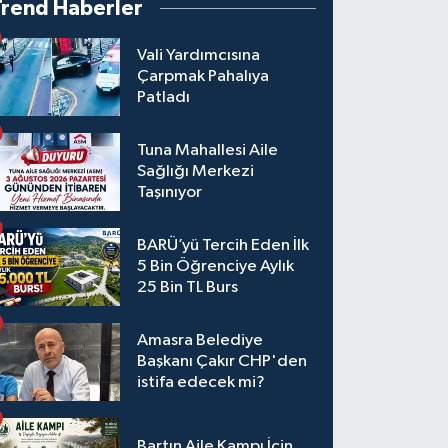
Trend Haberler
Vali Yardımcısına
Çarpmak Pahalıya
Patladı
Tuna Mahallesi Aile
Sağlığı Merkezi
Taşınıyor
BARÜ’yü Tercih Eden İlk
5 Bin Öğrenciye Aylık
25 Bin TL Burs
Amasra Belediye
Başkanı Çakır CHP'den
istifa edecek mi?
Bartın Aile Kampı İçin