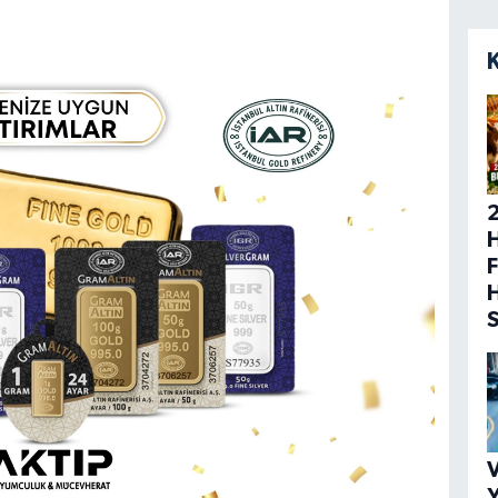
H
F
V
Y