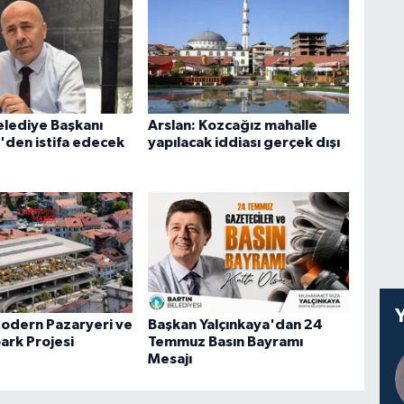
lediye Başkanı
Arslan: Kozcağız mahalle
'den istifa edecek
yapılacak iddiası gerçek dışı
Modern Pazaryeri ve
Başkan Yalçınkaya'dan 24
ark Projesi
Temmuz Basın Bayramı
Mesajı