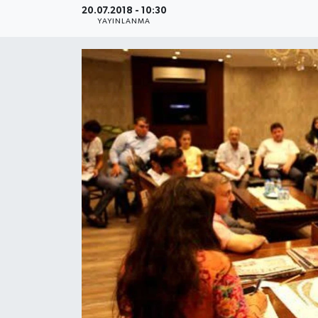
20.07.2018 - 10:30
YAYINLANMA
Medya
Sağlık
Sinema
Sivil Toplum
Siyaset
Spor
Tarım
Turizm
Yaşam