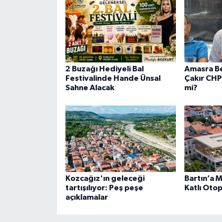
2 Buzağı Hediyeli Bal
Amasra Be
Festivalinde Hande Ünsal
Çakır CHP
Sahne Alacak
mi?
Kozcağız'ın geleceği
Bartın’a 
tartışılıyor: Peş peşe
Katlı Otop
açıklamalar