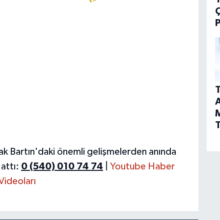
P
T
A
T
ak Bartın'daki önemli gelişmelerden anında
attı:
0 (540) 010 74 74
|
Youtube Haber
Videoları