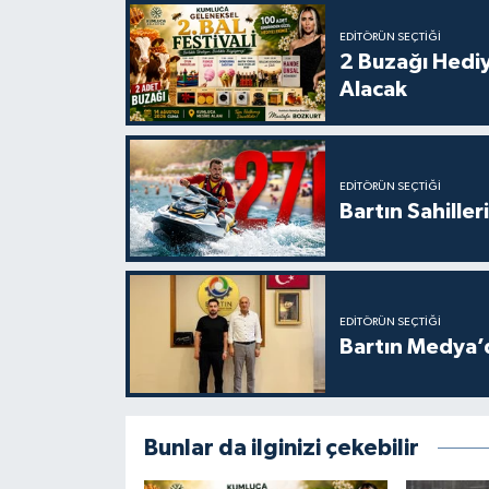
EDITÖRÜN SEÇTIĞI
2 Buzağı Hediy
Alacak
EDITÖRÜN SEÇTIĞI
Bartın Sahille
EDITÖRÜN SEÇTIĞI
Bartın Medya’
Bunlar da ilginizi çekebilir