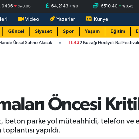
5,0406
64,2143
6510.40
%
-0.08
%
0
%
0.45
leri
Video
Yazarlar
Künye
Güncel
Siyaset
Spor
Yaşam
Eğitim
E
Hande Ünsal Sahne Alacak
11:43
2 Buzağı Hediyeli Bal Festival
maları Öncesi Kriti
 beton parke yol müteahhidi, telefon ve el
 toplantısı yapıldı.