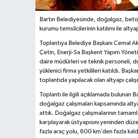
Yerel Yönetimler
Bartın Belediyesinde, doğalgaz, beton
kurumu temsilcilerinin katılımı ile alty
DÜNYA
Toplantıya Belediye Başkanı Cemal Ak
YEREL
Çetin, Enerji-Sa Başkent Yapım Yönetici
daire müdürleri ve teknik personeli, do
yüklenici firma yetkilileri katıldı. B
toplantıda yapılacak olan altyapı çalış
Toplantı ile ilgili açıklamada bulunan
doğalgaz çalışmaları kapsamında altyapı
attık. Doğalgaz çalışmalarının tamamlan
karşılayarak üstyapısını yeninden dü
fazla araç yolu, 600 km’den fazla kald