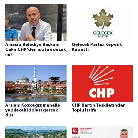
Amasra Belediye Başkanı
Gelecek Partisi Kepenk
Çakır CHP'den istifa edecek
Kapattı
mi?
Arslan: Kozcağız mahalle
CHP Bartın Teşkilatından
yapılacak iddiası gerçek
Toplu İstifa
dışı