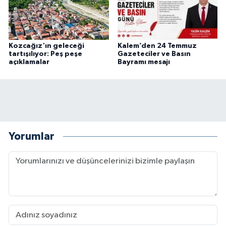
Kozcağız'ın geleceği
Kalem’den 24 Temmuz
tartışılıyor: Peş peşe
Gazeteciler ve Basın
açıklamalar
Bayramı mesajı
Yorumlar