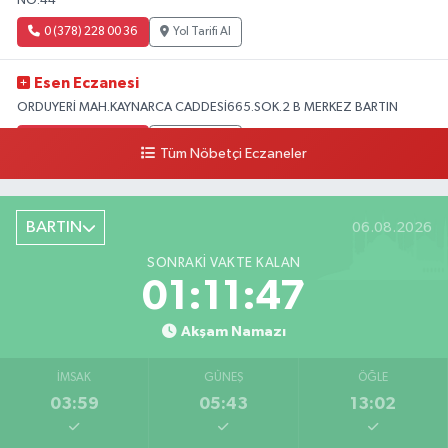
NO:44
0 (378) 228 00 36
Yol Tarifi Al
Esen Eczanesi
ORDUYERİ MAH.KAYNARCA CADDESİ665.SOK.2 B MERKEZ BARTIN
0 (378) 502 33 32
Yol Tarifi Al
Tüm Nöbetçi Eczaneler
Çolpak Eczanesi
Şiremirçavuş Mahallesi, Kırıkçı Zeliha Ana Sokak No:20 8 Merkez Bartın
BARTIN
06.08.2026
0 (378) 227 85 45
Yol Tarifi Al
SONRAKI VAKTE KALAN
01:11:46
Akşam Namazı
İMSAK
GÜNEŞ
ÖĞLE
03:59
05:43
13:02