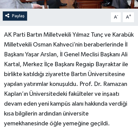
Yerel Yönetimler
Paylaş
-
+
A
A
DÜNYA
AK Parti Bartın Milletvekili Yılmaz Tunç ve Karabük
Milletvekili Osman Kahveci’nin beraberlerinde İl
YEREL
Başkanı Yaşar Arslan, İl Genel Meclisi Başkanı Ali
Kartal, Merkez İlçe Başkanı Regaip Bayraktar ile
birlikte katıldığı ziyarette Bartın Üniversitesine
yapılan yatırımlar konuşuldu. Prof. Dr. Ramazan
Kaplan’ın Üniversitedeki fakülteler ve inşaatı
devam eden yeni kampüs alanı hakkında verdiği
kısa bilgilerin ardından üniversite
yemekhanesinde öğle yemeğine geçildi.