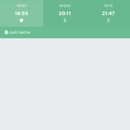
İKINDI
AKŞAM
YATSI
16:55
20:11
21:47
Aylık Vakitler