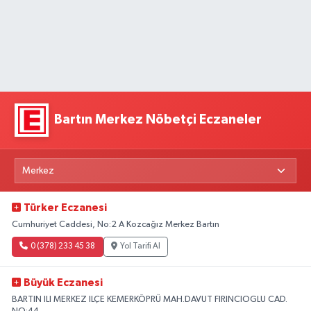
Bartın Merkez Nöbetçi Eczaneler
Türker Eczanesi
Cumhuriyet Caddesi, No:2 A Kozcağız Merkez Bartın
0 (378) 233 45 38
Yol Tarifi Al
Büyük Eczanesi
BARTIN ILI MERKEZ ILÇE KEMERKÖPRÜ MAH.DAVUT FIRINCIOGLU CAD.