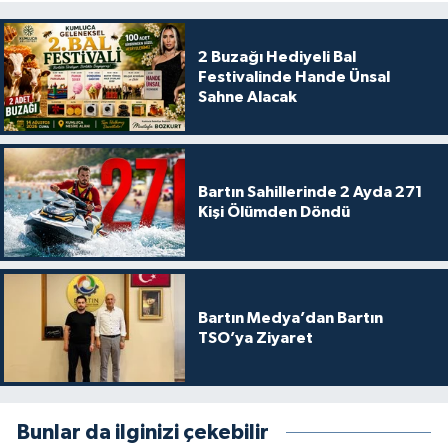
2 Buzağı Hediyeli Bal
Festivalinde Hande Ünsal
Sahne Alacak
Bartın Sahillerinde 2 Ayda 271
Kişi Ölümden Döndü
Bartın Medya’dan Bartın
TSO’ya Ziyaret
Bunlar da ilginizi çekebilir