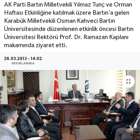
AK Parti Bartın Milletvekili Yılmaz Tunç ve Orman
Medya
Haftası Etkinliğine katılmak üzere Bartın’a gelen
Karabük Milletvekili Osman Kahveci Bartın
Sağlık
Üniversitesinde düzenlenen etkinlik öncesi Bartın
Üniversitesi Rektörü Prof. Dr. Ramazan Kaplanı
Sinema
makamında ziyaret etti.
Sivil Toplum
26.03.2013 - 14:02
YAYINLANMA
Siyaset
Spor
Tarım
Turizm
Yaşam