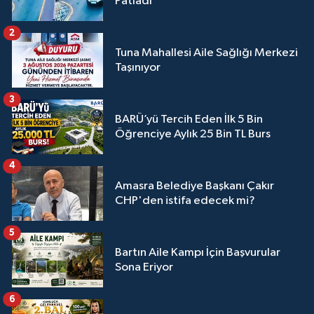
Patladı
2
Tuna Mahallesi Aile Sağlığı Merkezi
Taşınıyor
3
BARÜ’yü Tercih Eden İlk 5 Bin
Öğrenciye Aylık 25 Bin TL Burs
4
Amasra Belediye Başkanı Çakır
CHP'den istifa edecek mi?
5
Bartın Aile Kampı İçin Başvurular
Sona Eriyor
6