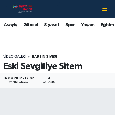
Asayiş
Bartın Nöbetçi Eczaneler
Asayiş
Güncel
Siyaset
Spor
Yaşam
Eğitim
Bartın Hakkında
Bartın Hava Durumu
Çevre
Bartin Namaz Vakitleri
VIDEO GALERI
BARTIN ŞIVESI
Eğitim
Bartın Trafik Yoğunluk Haritası
Eski Sevgiliye Sitem
Ekonomi
Süper Lig Puan Durumu ve Fikstür
16.09.2012 - 12:02
4
YAYINLANMA
PAYLAŞIM
Güncel
Tüm Manşetler
Kültür-Sanat
Son Dakika Haberleri
Magazin
Haber Arşivi