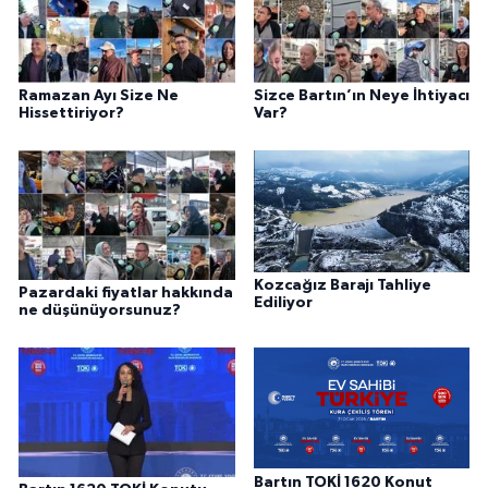
Ramazan Ayı Size Ne
Sizce Bartın’ın Neye İhtiyacı
Hissettiriyor?
Var?
Kozcağız Barajı Tahliye
Pazardaki fiyatlar hakkında
Ediliyor
ne düşünüyorsunuz?
Bartın TOKİ 1620 Konut