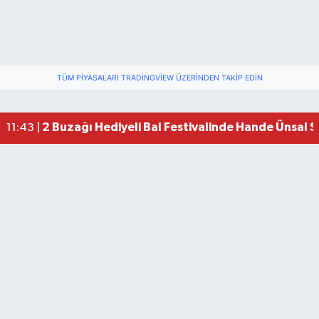
TÜM PIYASALARI TRADINGVIEW ÜZERINDEN TAKIP EDIN
2 Buzağı Hediyeli Bal Festivalinde Hande Ünsal 
11:43 |