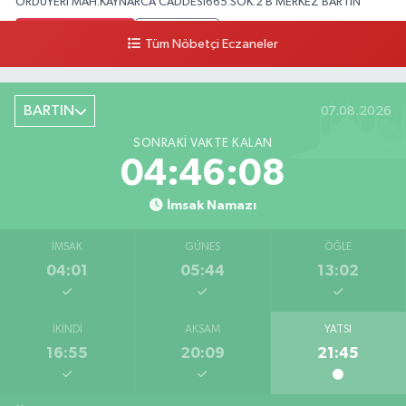
ORDUYERİ MAH.KAYNARCA CADDESİ665.SOK.2 B MERKEZ BARTIN
0 (378) 502 33 32
Yol Tarifi Al
Tüm Nöbetçi Eczaneler
Çolpak Eczanesi
Şiremirçavuş Mahallesi, Kırıkçı Zeliha Ana Sokak No:20 8 Merkez Bartın
BARTIN
07.08.2026
0 (378) 227 85 45
Yol Tarifi Al
SONRAKI VAKTE KALAN
04:46:06
İmsak Namazı
İMSAK
GÜNEŞ
ÖĞLE
04:01
05:44
13:02
İKINDI
AKŞAM
YATSI
16:55
20:09
21:45