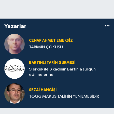
Yazarlar
CENAP AHMET EMEKSİZ
TARIMIN ÇÖKÜŞÜ
BARTINLI TARIH GURMESI
9 erkek ile 3 kadının Bartın’a sürgün
edilmelerine...
SEZAI HANGİŞİ
TOGG MAKUS TALİHİN YENİLMESİDİR