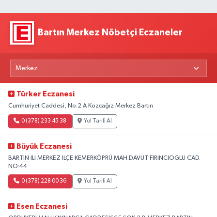
Bartın Merkez Nöbetçi Eczaneler
Türker Eczanesi
Cumhuriyet Caddesi, No:2 A Kozcağız Merkez Bartın
0 (378) 233 45 38
Yol Tarifi Al
Büyük Eczanesi
BARTIN ILI MERKEZ ILÇE KEMERKÖPRÜ MAH.DAVUT FIRINCIOGLU CAD.
NO:44
0 (378) 228 00 36
Yol Tarifi Al
Esen Eczanesi