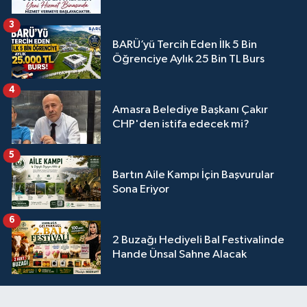
3
BARÜ’yü Tercih Eden İlk 5 Bin
Öğrenciye Aylık 25 Bin TL Burs
4
Amasra Belediye Başkanı Çakır
CHP'den istifa edecek mi?
5
Bartın Aile Kampı İçin Başvurular
Sona Eriyor
6
2 Buzağı Hediyeli Bal Festivalinde
Hande Ünsal Sahne Alacak