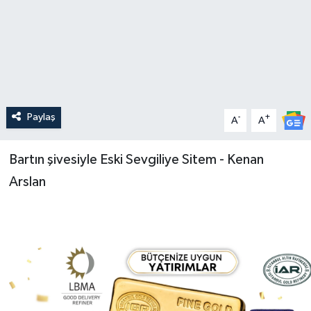
Medya
Sağlık
Sinema
Paylaş
-
+
A
A
Sivil Toplum
Bartın şivesiyle Eski Sevgiliye Sitem - Kenan
Siyaset
Arslan
Spor
Tarım
Turizm
Yaşam