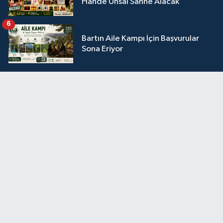
Hande Ünsal Sahne Alacak
6
Bartın Aile Kampı İçin Başvurular
Sona Eriyor