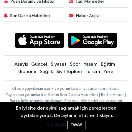
Puan Durumu ve Fikstür
Tüm Manşetler
Son Dakika Haberleri
Haber Arşivi
Asayiş
Güncel
Siyaset
Spor
Yaşam
Eğitim
Ekonomi
Sağlık
Sivil Toplum
Turizm
Yerel
Sitede yayınlanan içerik ve yorumlardan yazarları sorumludur.
Yayınlanan yorumlardan Bartın Son Dakika Haberleri | Bartın Haber |
Bartın İnfo sorumlu tutulamaz. Sitedeki tüm harici linkler ayrı bir
sayfada açılır. Sitemizde yayınlanan haber, köşe yazıları ve
En iyi site deneyimi sağlamak için çerezlerden
fotoğraflar izin alınmaksızın kaynak gösterilse dahi, herhangi bir
2 Buzağı Hediyeli Bal Festivalinde Hande
11:43
faydalanıyoruz. Detaylar için lütfen tıklayın.
ortamda kullanılamaz ve yayınlanamaz
Ünsal Sahne Alacak
Çerezler
TAMAM