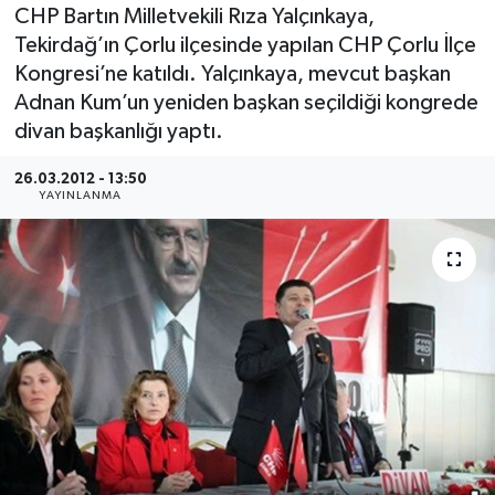
CHP Bartın Milletvekili Rıza Yalçınkaya,
Medya
Tekirdağ’ın Çorlu ilçesinde yapılan CHP Çorlu İlçe
Kongresi’ne katıldı. Yalçınkaya, mevcut başkan
Sağlık
Adnan Kum’un yeniden başkan seçildiği kongrede
divan başkanlığı yaptı.
Sinema
26.03.2012 - 13:50
YAYINLANMA
Sivil Toplum
Siyaset
Spor
Tarım
Turizm
Yaşam