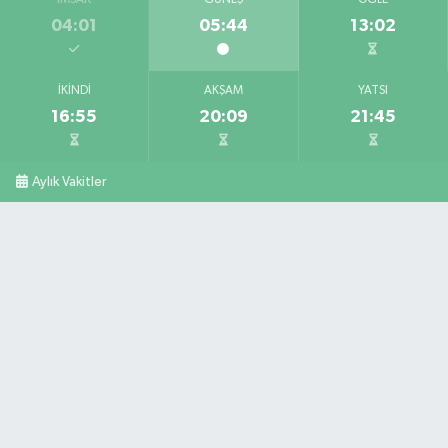
İMSAK
GÜNEŞ
ÖĞLE
04:01
05:44
13:02
İKINDI
AKŞAM
YATSI
16:55
20:09
21:45
Aylık Vakitler