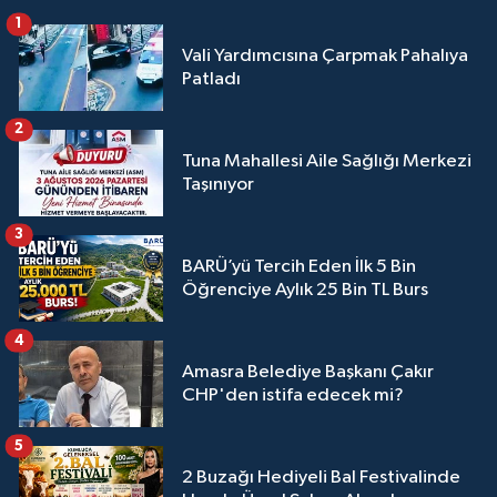
1
Vali Yardımcısına Çarpmak Pahalıya
Patladı
2
Tuna Mahallesi Aile Sağlığı Merkezi
Taşınıyor
3
BARÜ’yü Tercih Eden İlk 5 Bin
Öğrenciye Aylık 25 Bin TL Burs
4
Amasra Belediye Başkanı Çakır
CHP'den istifa edecek mi?
5
2 Buzağı Hediyeli Bal Festivalinde