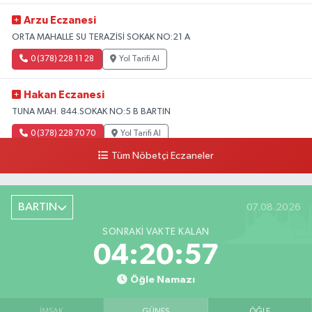
Arzu Eczanesi
ORTA MAHALLE SU TERAZİSİ SOKAK NO:21 A
0 (378) 228 11 28
Yol Tarifi Al
Hakan Eczanesi
TUNA MAH. 844.SOKAK NO:5 B BARTIN
0 (378) 228 70 70
Yol Tarifi Al
Tüm Nöbetçi Eczaneler
BARTIN
07.08.2026
SONRAKI VAKTE KALAN
04:20:56
Öğle Namazı