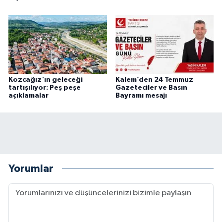
Kozcağız'ın geleceği
Kalem’den 24 Temmuz
tartışılıyor: Peş peşe
Gazeteciler ve Basın
açıklamalar
Bayramı mesajı
Yorumlar