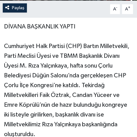
Paylaş
-
+
A
A
Yerel Yönetimler
DİVANA BAŞKANLIK YAPTI
DÜNYA
YEREL
Cumhuriyet Halk Partisi (CHP) Bartın Milletvekili,
Parti Meclisi Üyesi ve TBMM Başkanlık Divanı
Üyesi M. Rıza Yalçınkaya, hafta sonu Çorlu
Belediyesi Düğün Salonu’nda gerçekleşen CHP
Çorlu İlçe Kongresi’ne katıldı. Tekirdağ
Milletvekilleri Faik Öztrak, Candan Yüceer ve
Emre Köprülü’nün de hazır bulunduğu kongreye
iki listeyle girilirken, başkanlık divanı ise
Milletvekilimiz Rıza Yalçınkaya başkanlığında
oluşturuldu.