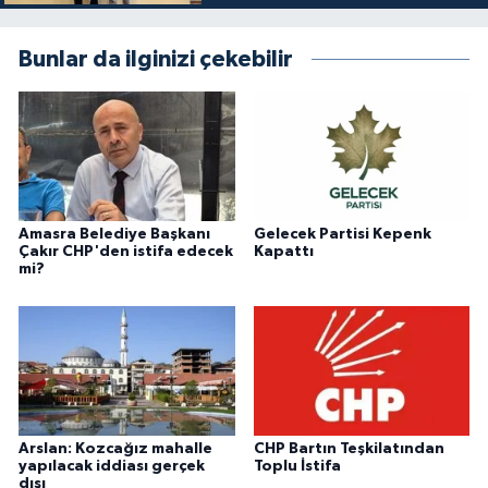
Bunlar da ilginizi çekebilir
Amasra Belediye Başkanı
Gelecek Partisi Kepenk
Çakır CHP'den istifa edecek
Kapattı
mi?
Arslan: Kozcağız mahalle
CHP Bartın Teşkilatından
yapılacak iddiası gerçek
Toplu İstifa
dışı