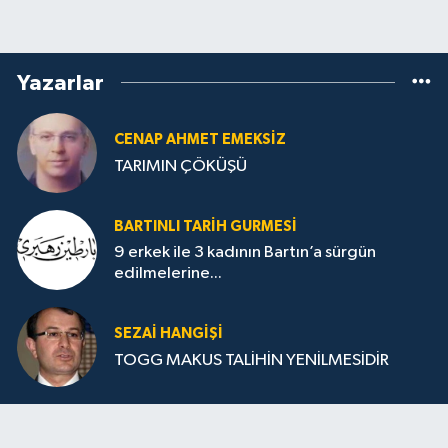
Yazarlar
CENAP AHMET EMEKSİZ
TARIMIN ÇÖKÜŞÜ
BARTINLI TARIH GURMESI
9 erkek ile 3 kadının Bartın’a sürgün
edilmelerine...
SEZAI HANGİŞİ
TOGG MAKUS TALİHİN YENİLMESİDİR