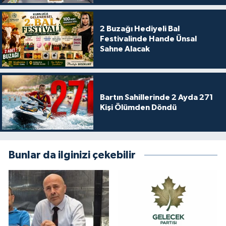
2 Buzağı Hediyeli Bal
Festivalinde Hande Ünsal
Sahne Alacak
Bartın Sahillerinde 2 Ayda 271
Kişi Ölümden Döndü
Bunlar da ilginizi çekebilir