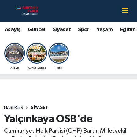
Asayiş
Bartın Nöbetçi Eczaneler
Asayiş
Güncel
Siyaset
Spor
Yaşam
Eğitim
Bartın Hakkında
Bartın Hava Durumu
Çevre
Bartin Namaz Vakitleri
Asayiş
Kültür-Sanat
Foto
Eğitim
Bartın Trafik Yoğunluk Haritası
Ekonomi
Süper Lig Puan Durumu ve Fikstür
Güncel
Tüm Manşetler
HABERLER
SIYASET
Yalçınkaya OSB'de
Kültür-Sanat
Son Dakika Haberleri
Cumhuriyet Halk Partisi (CHP) Bartın Milletvekili
Magazin
Haber Arşivi