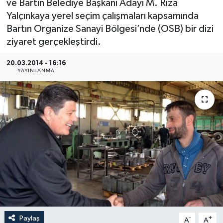
ve Bartın Belediye Başkanı Adayı M. Rıza
Yalçınkaya yerel seçim çalışmaları kapsamında
Medya
Bartın Organize Sanayi Bölgesi’nde (OSB) bir dizi
ziyaret gerçekleştirdi.
Sağlık
20.03.2014 - 16:16
Sinema
YAYINLANMA
Sivil Toplum
Siyaset
Spor
Tarım
Turizm
Paylaş
-
+
Yaşam
A
A