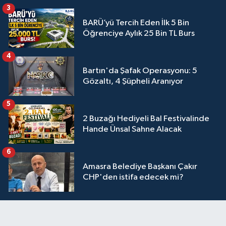
3
BARÜ’yü Tercih Eden İlk 5 Bin
Öğrenciye Aylık 25 Bin TL Burs
4
Bartın'da Şafak Operasyonu: 5
Gözaltı, 4 Şüpheli Aranıyor
5
2 Buzağı Hediyeli Bal Festivalinde
Hande Ünsal Sahne Alacak
6
Amasra Belediye Başkanı Çakır
CHP'den istifa edecek mi?