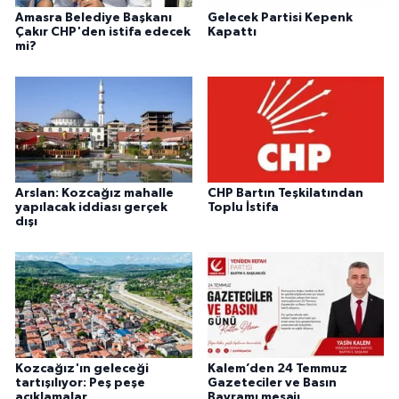
Amasra Belediye Başkanı
Gelecek Partisi Kepenk
Çakır CHP'den istifa edecek
Kapattı
mi?
Arslan: Kozcağız mahalle
CHP Bartın Teşkilatından
yapılacak iddiası gerçek
Toplu İstifa
dışı
Kozcağız'ın geleceği
Kalem’den 24 Temmuz
tartışılıyor: Peş peşe
Gazeteciler ve Basın
açıklamalar
Bayramı mesajı