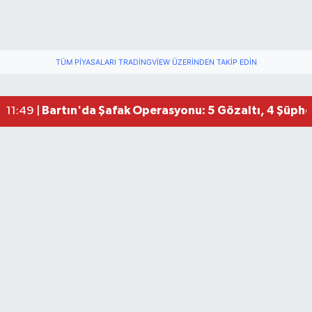
TÜM PIYASALARI TRADINGVIEW ÜZERINDEN TAKIP EDIN
Bartın'da Şafak Operasyonu: 5 Gözaltı, 4 Şüphel
11:49 |