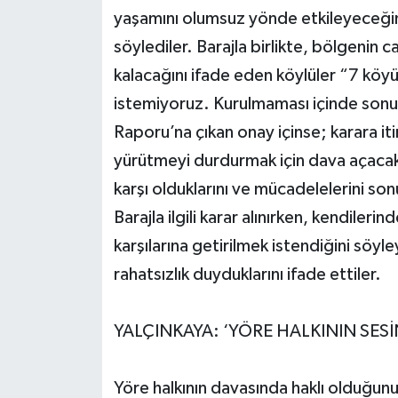
yaşamını olumsuz yönde etkileyeceğini
söylediler. Barajla birlikte, bölgenin 
kalacağını ifade eden köylüler “7 köyün
istemiyoruz. Kurulmaması içinde son
Raporu’na çıkan onay içinse; karara i
yürütmeyi durdurmak için dava açacakl
karşı olduklarını ve mücadelelerini son
Barajla ilgili karar alınırken, kendileri
karşılarına getirilmek istendiğini söy
rahatsızlık duyduklarını ifade ettiler.
YALÇINKAYA: ‘YÖRE HALKININ SESİ
Yöre halkının davasında haklı olduğunu