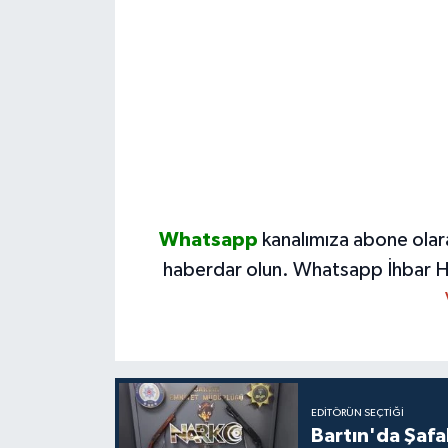
Whatsapp
kanalımıza abone olar
haberdar olun.
Whatsapp İhbar H
EDITÖRÜN SEÇTIĞI
Bartın'da Şafa