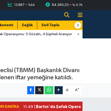
13.887
64.360,53
%
64
%
-0.76
konomi
Sağlık
Sivil Toplum
Turizm
Yerel
k Operasyonu: 5 Gözaltı, 4 Şüpheli Aranıyor
Meclisi (TBMM) Başkanlık Divanı
enen iftar yemeğine katıldı.
-
+
A
A
ON DAKIKA
Bartın'da Şafak Operasyonu: 5 Gözalt
11:49 |