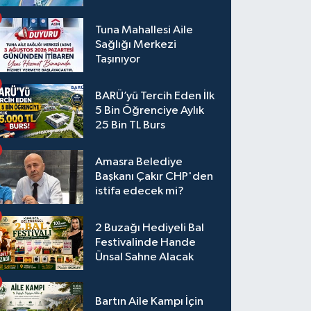
Tuna Mahallesi Aile
Sağlığı Merkezi
Taşınıyor
BARÜ’yü Tercih Eden İlk
5 Bin Öğrenciye Aylık
25 Bin TL Burs
Amasra Belediye
Başkanı Çakır CHP'den
istifa edecek mi?
2 Buzağı Hediyeli Bal
Festivalinde Hande
Ünsal Sahne Alacak
Bartın Aile Kampı İçin