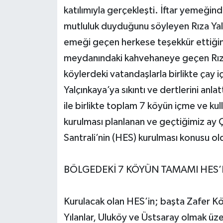
katılımıyla gerçekleşti. İftar yemeğind
Yerel Yönetimler
mutluluk duyduğunu söyleyen Rıza Yal
emeği geçen herkese teşekkür ettiğini
DÜNYA
meydanındaki kahvehaneye geçen Rıza
köylerdeki vatandaşlarla birlikte çay iç
YEREL
Yalçınkaya’ya sıkıntı ve dertlerini anl
ile birlikte toplam 7 köyün içme ve ku
kurulması planlanan ve geçtiğimiz ay
Santrali’nin (HES) kurulması konusu ol
BÖLGEDEKİ 7 KÖYÜN TAMAMI HES’
Kurulacak olan HES’in; başta Zafer K
Yılanlar, Uluköy ve Üstsaray olmak ü