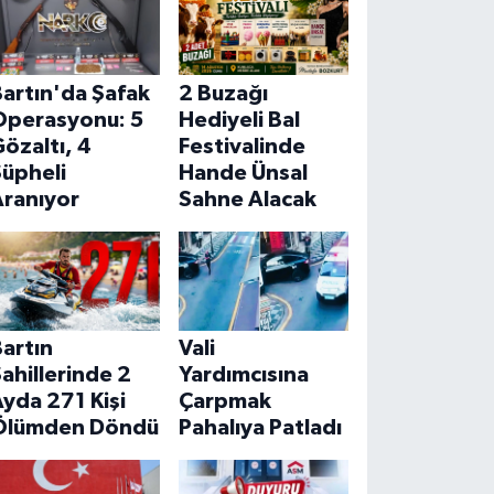
artın'da Şafak
2 Buzağı
Operasyonu: 5
Hediyeli Bal
özaltı, 4
Festivalinde
Şüpheli
Hande Ünsal
Aranıyor
Sahne Alacak
artın
Vali
ahillerinde 2
Yardımcısına
yda 271 Kişi
Çarpmak
Ölümden Döndü
Pahalıya Patladı