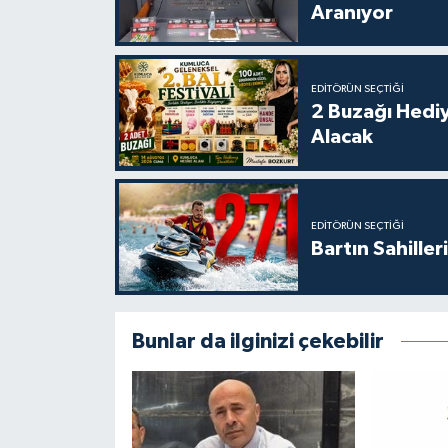
Aranıyor
EDITÖRÜN SEÇTIĞI
2 Buzağı Hediy
Alacak
EDITÖRÜN SEÇTIĞI
Bartın Sahille
Bunlar da ilginizi çekebilir