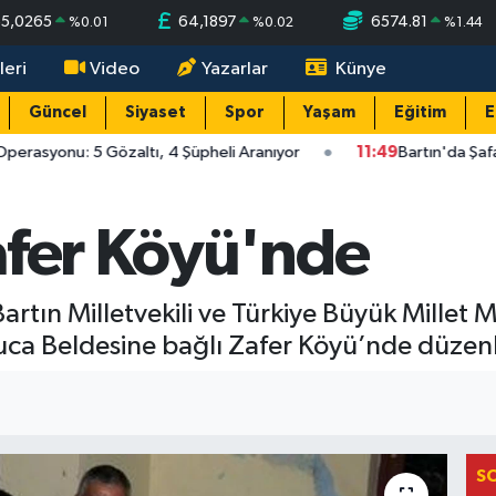
55,0265
64,1897
6574.81
%
0.01
%
0.02
%
1.44
leri
Video
Yazarlar
Künye
Güncel
Siyaset
Spor
Yaşam
Eğitim
E
perasyonu: 5 Gözaltı, 4 Şüpheli Aranıyor
11:49
Bartın'da Şafa
afer Köyü'nde
artın Milletvekili ve Türkiye Büyük Millet 
uca Beldesine bağlı Zafer Köyü’nde düzenl
S