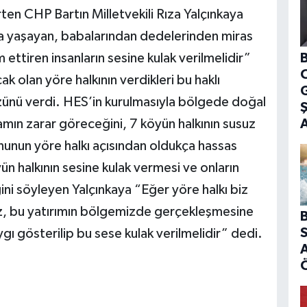
rten CHP Bartın Milletvekili Rıza Yalçınkaya
a yaşayan, babalarından dedelerinden miras
B
ettiren insanların sesine kulak verilmelidir”
 olan yöre halkının verdikleri bu haklı
G
ünü verdi. HES’in kurulmasıyla bölgede doğal
amın zarar göreceğini, 7 köyün halkının susuz
onunun yöre halkı açısından oldukça hassas
ün halkının sesine kulak vermesi ve onların
ni söyleyen Yalçınkaya “Eğer yöre halkı biz
z, bu yatırımın bölgemizde gerçekleşmesine
B
S
gı gösterilip bu sese kulak verilmelidir” dedi.
A