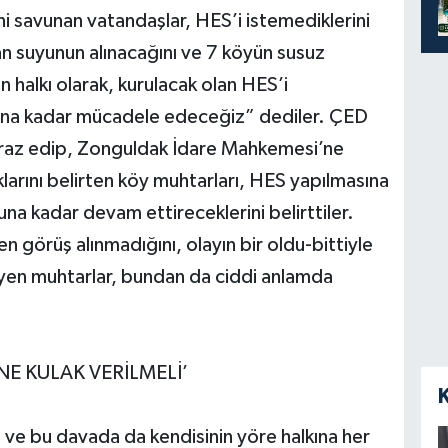
 savunan vatandaşlar, HES’i istemediklerini
can suyunun alınacağını ve 7 köyün susuz
 halkı olarak, kurulacak olan HES’i
una kadar mücadele edeceğiz” dediler. ÇED
tiraz edip, Zonguldak İdare Mahkemesi’ne
arını belirten köy muhtarları, HES yapılmasına
una kadar devam ettireceklerini belirttiler.
nden görüş alınmadığını, olayın bir oldu-bittiyle
leyen muhtarlar, bundan da ciddi anlamda
NE KULAK VERİLMELİ’
 ve bu davada da kendisinin yöre halkına her