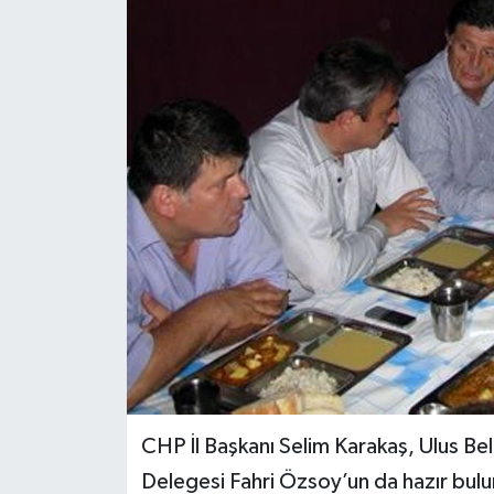
Medya
Sağlık
Sinema
Sivil Toplum
Siyaset
Spor
Tarım
Turizm
CHP İl Başkanı Selim Karakaş, Ulus Be
Delegesi Fahri Özsoy’un da hazır bul
Yaşam