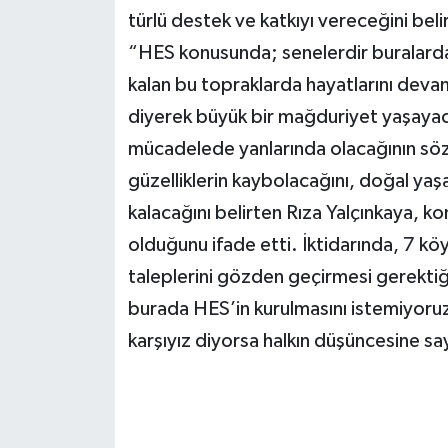
türlü destek ve katkıyı vereceğini beli
“HES konusunda; senelerdir buralard
kalan bu topraklarda hayatlarını devam 
diyerek büyük bir mağduriyet yaşayacak
mücadelede yanlarında olacağının söz
güzelliklerin kaybolacağını, doğal yaş
kalacağını belirten Rıza Yalçınkaya, k
olduğunu ifade etti. İktidarında, 7 köy
taleplerini gözden geçirmesi gerektiği
burada HES’in kurulmasını istemiyoru
karşıyız diyorsa halkın düşüncesine say