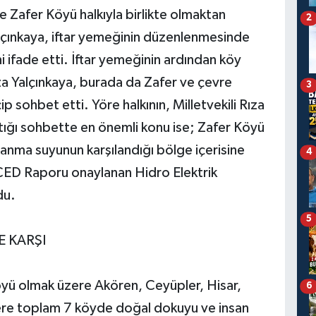
e Zafer Köyü halkıyla birlikte olmaktan
2
çınkaya, iftar yemeğinin düzenlenmesinde
 ifade etti. İftar yemeğinin ardından köy
 Yalçınkaya, burada da Zafer ve çevre
3
ip sohbet etti. Yöre halkının, Milletvekili Rıza
attığı sohbette en önemli konu ise; Zafer Köyü
llanma suyunun karşılandığı bölge içerisine
4
 ÇED Raporu onaylanan Hidro Elektrik
du.
5
E KARŞI
öyü olmak üzere Akören, Ceyüpler, Hisar,
6
zere toplam 7 köyde doğal dokuyu ve insan