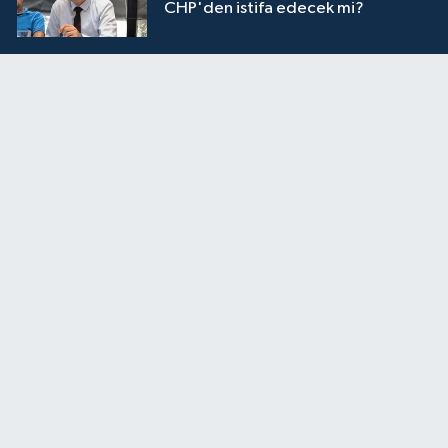
CHP'den istifa edecek mi?