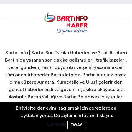
Bartın info | Bartın Son Dakika Haberleri ve Şehir Rehberi
Bartın’da yaşanan son dakika gelişmeleri, trafik kazaları,
yerel gündem, resmi duyurular ve şehir yaşamına dair
tüm önemli haberler Bartın İnfo’da. Bartın merkez başta
olmak üzere Amasra, Kurucaşile ve Ulus ilçelerinden
güncel haberler hızlı ve güvenilir şekilde okuyuculara
ulaştırılır. Bartın Valiliği ve Bartın Belediyesi duyuruları,
şehirdeki sosyal yaşam, turizm gelişmeleri, ekonomi ve
En iyi site deneyimi sağlamak için çerezlerden
spor haberleri anlık olarak yayınlanır. Ayrıca Bartın
Bartın Sahillerinde 2 Ayda 271 Kişi
10:43
faydalanıyoruz. Detaylar için lütfen tıklayın.
nöbetçi eczaneler, hava durumu, namaz vakitleri ve
Ölümden Döndü
Çerezler
TAMAM
önemli şehir duyuruları düzenli olarak güncellenir. Bartın