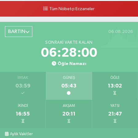
Tüm Nöbetçi Eczaneler
BARTIN
06.08.2026
SONRAKI VAKTE KALAN
06:27:59
Öğle Namazı
İMSAK
GÜNEŞ
ÖĞLE
03:59
05:43
13:02
İKINDI
AKŞAM
YATSI
16:55
20:11
21:47
Aylık Vakitler