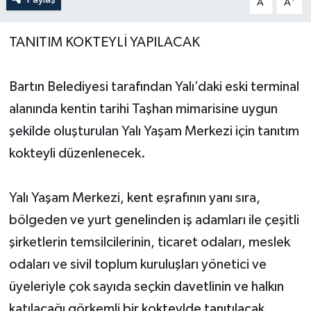
A
A
Yerel Yönetimler
TANITIM KOKTEYLİ YAPILACAK
DÜNYA
Bartın Belediyesi tarafından Yalı’daki eski terminal
YEREL
alanında kentin tarihi Taşhan mimarisine uygun
şekilde oluşturulan Yalı Yaşam Merkezi için tanıtım
kokteyli düzenlenecek.
Yalı Yaşam Merkezi, kent eşrafının yanı sıra,
bölgeden ve yurt genelinden iş adamları ile çeşitli
şirketlerin temsilcilerinin, ticaret odaları, meslek
odaları ve sivil toplum kuruluşları yönetici ve
üyeleriyle çok sayıda seçkin davetlinin ve halkın
katılacağı görkemli bir kokteylde tanıtılacak.