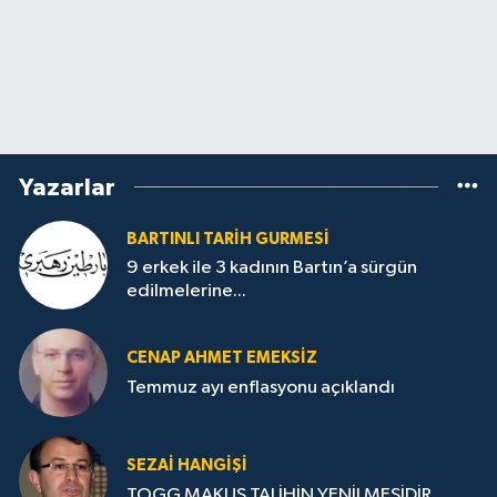
Yazarlar
BARTINLI TARIH GURMESI
9 erkek ile 3 kadının Bartın’a sürgün
edilmelerine...
CENAP AHMET EMEKSİZ
Temmuz ayı enflasyonu açıklandı
SEZAI HANGİŞİ
TOGG MAKUS TALİHİN YENİLMESİDİR