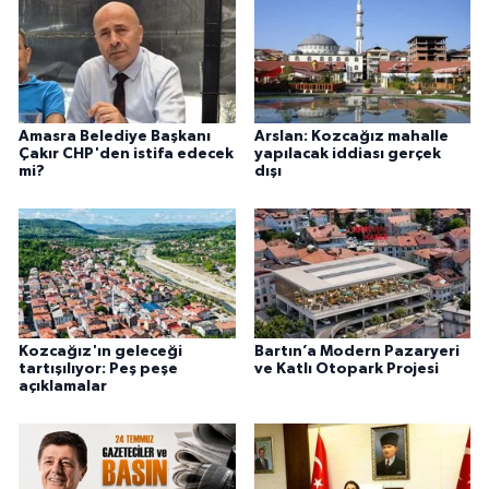
Amasra Belediye Başkanı
Arslan: Kozcağız mahalle
Çakır CHP'den istifa edecek
yapılacak iddiası gerçek
mi?
dışı
Kozcağız'ın geleceği
Bartın’a Modern Pazaryeri
tartışılıyor: Peş peşe
ve Katlı Otopark Projesi
açıklamalar