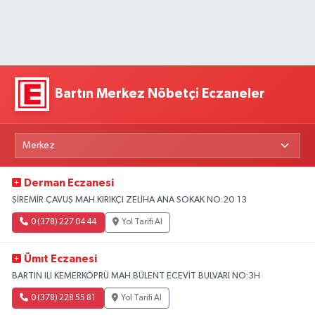
Bartın Merkez Nöbetçi Eczaneler
Derman Eczanesi
ŞİREMİR ÇAVUŞ MAH.KIRIKÇI ZELİHA ANA SOKAK NO:20 13
0 (378) 227 04 44
Yol Tarifi Al
Ümıt Eczanesi
BARTIN ILI KEMERKÖPRÜ MAH.BÜLENT ECEVİT BULVARI NO:3H
0 (378) 228 55 81
Yol Tarifi Al