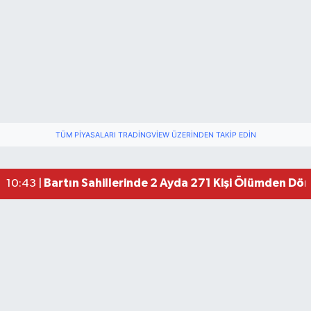
TÜM PIYASALARI TRADINGVIEW ÜZERINDEN TAKIP EDIN
Bartın Sahillerinde 2 Ayda 271 Kişi Ölümden Dö
10:43 |