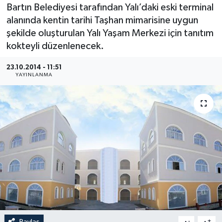
Bartın Belediyesi tarafından Yalı’daki eski terminal
Medya
alanında kentin tarihi Taşhan mimarisine uygun
şekilde oluşturulan Yalı Yaşam Merkezi için tanıtım
Sağlık
kokteyli düzenlenecek.
Sinema
23.10.2014 - 11:51
YAYINLANMA
Sivil Toplum
Siyaset
Spor
Tarım
Turizm
Yaşam
Paylaş
-
+