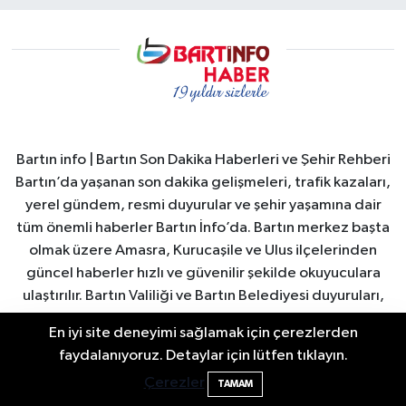
Bartın info | Bartın Son Dakika Haberleri ve Şehir Rehberi
Bartın’da yaşanan son dakika gelişmeleri, trafik kazaları,
yerel gündem, resmi duyurular ve şehir yaşamına dair
tüm önemli haberler Bartın İnfo’da. Bartın merkez başta
olmak üzere Amasra, Kurucaşile ve Ulus ilçelerinden
güncel haberler hızlı ve güvenilir şekilde okuyuculara
ulaştırılır. Bartın Valiliği ve Bartın Belediyesi duyuruları,
şehirdeki sosyal yaşam, turizm gelişmeleri, ekonomi ve
En iyi site deneyimi sağlamak için çerezlerden
spor haberleri anlık olarak yayınlanır. Ayrıca Bartın
2 Buzağı Hediyeli Bal Festivalinde Hande
11:43
faydalanıyoruz. Detaylar için lütfen tıklayın.
nöbetçi eczaneler, hava durumu, namaz vakitleri ve
Ünsal Sahne Alacak
Çerezler
TAMAM
önemli şehir duyuruları düzenli olarak güncellenir. Bartın