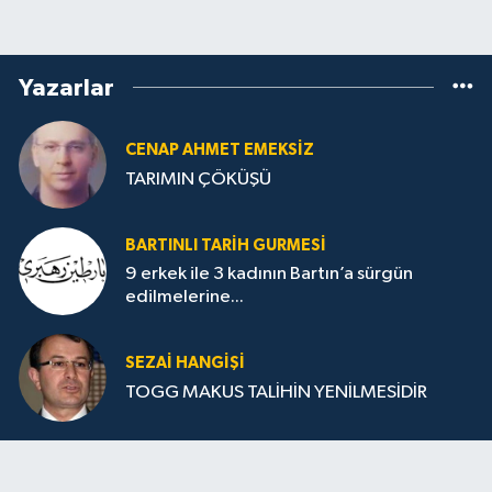
Yazarlar
CENAP AHMET EMEKSİZ
TARIMIN ÇÖKÜŞÜ
BARTINLI TARIH GURMESI
9 erkek ile 3 kadının Bartın’a sürgün
edilmelerine...
SEZAI HANGİŞİ
TOGG MAKUS TALİHİN YENİLMESİDİR