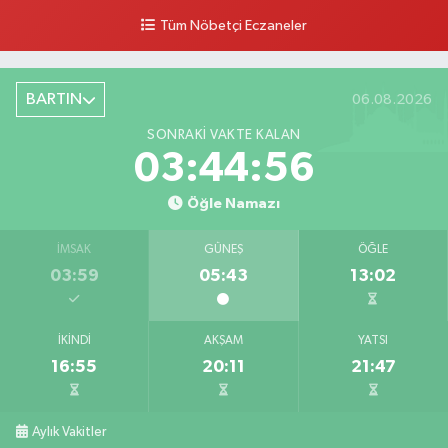
0 (378) 502 33 32
Yol Tarifi Al
Tüm Nöbetçi Eczaneler
Çolpak Eczanesi
Şiremirçavuş Mahallesi, Kırıkçı Zeliha Ana Sokak No:20 8 Merkez Bartın
BARTIN
06.08.2026
0 (378) 227 85 45
Yol Tarifi Al
SONRAKI VAKTE KALAN
03:44:54
Öğle Namazı
İMSAK
GÜNEŞ
ÖĞLE
03:59
05:43
13:02
İKINDI
AKŞAM
YATSI
16:55
20:11
21:47
Aylık Vakitler