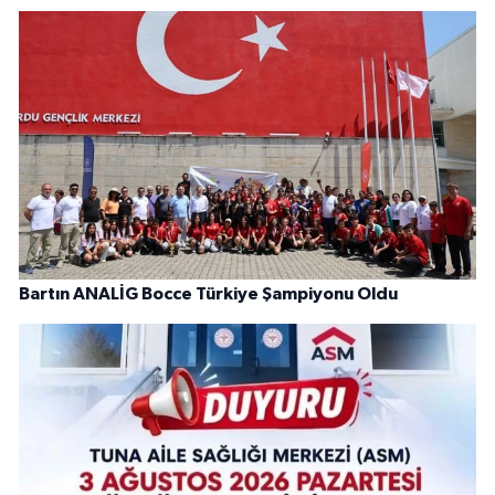
Bartın ANALİG Bocce Türkiye Şampiyonu Oldu