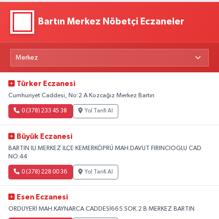
Bartın Merkez Nöbetçi Eczaneler
Türker Eczanesi
Cumhuriyet Caddesi, No:2 A Kozcağız Merkez Bartın
0 (378) 233 45 38
Yol Tarifi Al
Büyük Eczanesi
BARTIN ILI MERKEZ ILÇE KEMERKÖPRÜ MAH.DAVUT FIRINCIOGLU CAD.
NO:44
0 (378) 228 00 36
Yol Tarifi Al
Esen Eczanesi
ORDUYERİ MAH.KAYNARCA CADDESİ665.SOK.2 B MERKEZ BARTIN