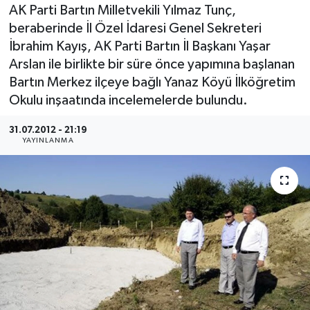
AK Parti Bartın Milletvekili Yılmaz Tunç,
Medya
beraberinde İl Özel İdaresi Genel Sekreteri
İbrahim Kayış, AK Parti Bartın İl Başkanı Yaşar
Sağlık
Arslan ile birlikte bir süre önce yapımına başlanan
Bartın Merkez ilçeye bağlı Yanaz Köyü İlköğretim
Sinema
Okulu inşaatında incelemelerde bulundu.
Sivil Toplum
31.07.2012 - 21:19
YAYINLANMA
Siyaset
Spor
Tarım
Turizm
Yaşam