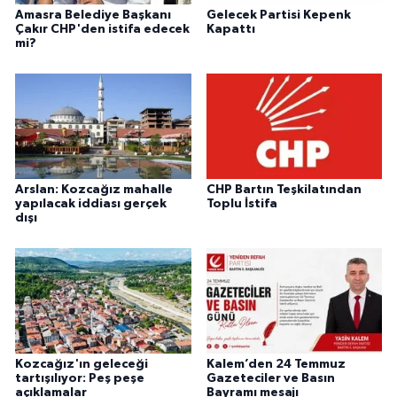
Amasra Belediye Başkanı
Gelecek Partisi Kepenk
Çakır CHP'den istifa edecek
Kapattı
mi?
Arslan: Kozcağız mahalle
CHP Bartın Teşkilatından
yapılacak iddiası gerçek
Toplu İstifa
dışı
Kozcağız'ın geleceği
Kalem’den 24 Temmuz
tartışılıyor: Peş peşe
Gazeteciler ve Basın
açıklamalar
Bayramı mesajı