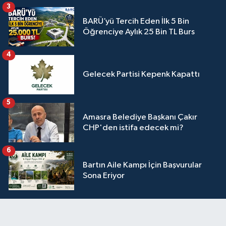
3
BARÜ’yü Tercih Eden İlk 5 Bin
Öğrenciye Aylık 25 Bin TL Burs
4
Gelecek Partisi Kepenk Kapattı
5
Amasra Belediye Başkanı Çakır
CHP'den istifa edecek mi?
6
Bartın Aile Kampı İçin Başvurular
Sona Eriyor