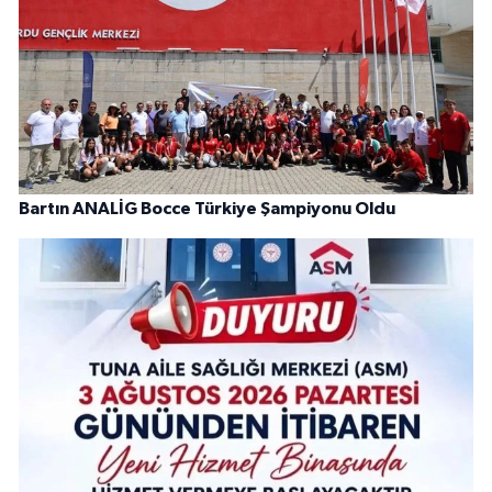
Bartın ANALİG Bocce Türkiye Şampiyonu Oldu