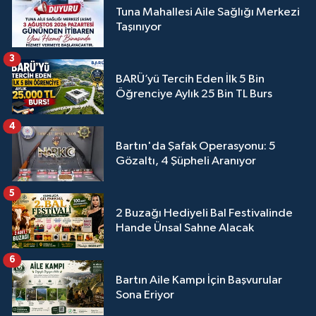
Tuna Mahallesi Aile Sağlığı Merkezi
Taşınıyor
3
BARÜ’yü Tercih Eden İlk 5 Bin
Öğrenciye Aylık 25 Bin TL Burs
4
Bartın'da Şafak Operasyonu: 5
Gözaltı, 4 Şüpheli Aranıyor
5
2 Buzağı Hediyeli Bal Festivalinde
Hande Ünsal Sahne Alacak
6
Bartın Aile Kampı İçin Başvurular
Sona Eriyor