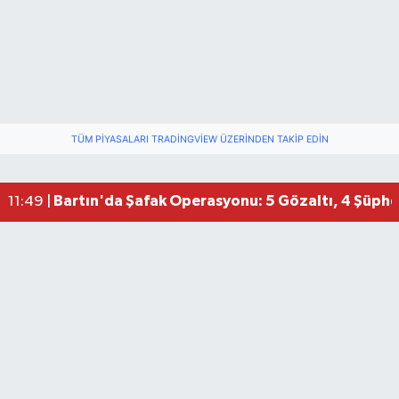
TÜM PIYASALARI TRADINGVIEW ÜZERINDEN TAKIP EDIN
Bartın'da Şafak Operasyonu: 5 Gözaltı, 4 Şüphel
11:49 |