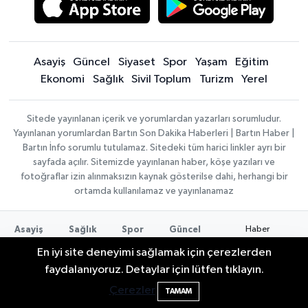
Asayiş
Güncel
Siyaset
Spor
Yaşam
Eğitim
Ekonomi
Sağlık
Sivil Toplum
Turizm
Yerel
Sitede yayınlanan içerik ve yorumlardan yazarları sorumludur.
Yayınlanan yorumlardan Bartın Son Dakika Haberleri | Bartın Haber |
Bartın İnfo sorumlu tutulamaz. Sitedeki tüm harici linkler ayrı bir
sayfada açılır. Sitemizde yayınlanan haber, köşe yazıları ve
fotoğraflar izin alınmaksızın kaynak gösterilse dahi, herhangi bir
ortamda kullanılamaz ve yayınlanamaz
Haber
Asayiş
Sağlık
Spor
Güncel
Yazılımı:
TE
Siyaset
Yaşam
Turizm
Eğitim
En iyi site deneyimi sağlamak için çerezlerden
Bilişim
|
Yerel
Magazin
Künye
Bartın'da Şafak Operasyonu: 5 Gözaltı, 4
11:49
Copyright ©
faydalanıyoruz. Detaylar için lütfen tıklayın.
Konaklama tesisleri
Bartın Medya
2026
Şüpheli Aranıyor
Çerezler
TAMAM