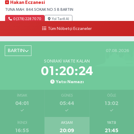
Hakan Eczanesi
TUNA MAH. 844.SOKAK NO:5 B BARTIN
0 (378) 228 70 70
Yol Tarifi Al
Tüm Nöbetçi Eczaneler
BARTIN
07.08.2026
SONRAKI VAKTE KALAN
01:20:23
Yatsı Namazı
İMSAK
GÜNEŞ
ÖĞLE
04:01
05:44
13:02
İKINDI
AKŞAM
YATSI
16:55
20:09
21:45