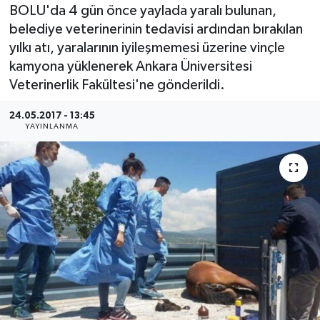
BOLU'da 4 gün önce yaylada yaralı bulunan,
Medya
belediye veterinerinin tedavisi ardından bırakılan
yılkı atı, yaralarının iyileşmemesi üzerine vinçle
Sağlık
kamyona yüklenerek Ankara Üniversitesi
Veterinerlik Fakültesi'ne gönderildi.
Sinema
24.05.2017 - 13:45
YAYINLANMA
Sivil Toplum
Siyaset
Spor
Tarım
Turizm
Yaşam