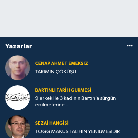
Yazarlar
CENAP AHMET EMEKSİZ
TARIMIN ÇÖKÜŞÜ
BARTINLI TARIH GURMESI
9 erkek ile 3 kadının Bartın’a sürgün
edilmelerine...
SEZAI HANGİŞİ
TOGG MAKUS TALİHİN YENİLMESİDİR