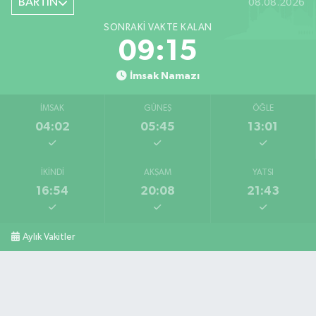
BARTIN
08.08.2026
SONRAKI VAKTE KALAN
09:14
İmsak Namazı
İMSAK
GÜNEŞ
ÖĞLE
04:02
05:45
13:01
İKINDI
AKŞAM
YATSI
16:54
20:08
21:43
Aylık Vakitler