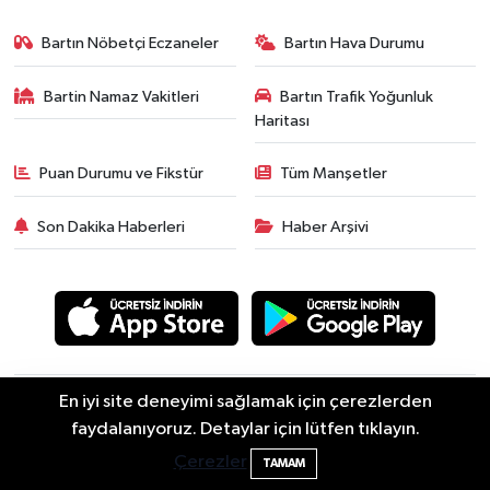
Bartın Nöbetçi Eczaneler
Bartın Hava Durumu
Bartin Namaz Vakitleri
Bartın Trafik Yoğunluk
Haritası
Puan Durumu ve Fikstür
Tüm Manşetler
Son Dakika Haberleri
Haber Arşivi
En iyi site deneyimi sağlamak için çerezlerden
Asayiş
Güncel
Siyaset
Spor
Yaşam
Eğitim
Bartın'da Şafak Operasyonu: 5 Gözaltı, 4
11:49
faydalanıyoruz. Detaylar için lütfen tıklayın.
Ekonomi
Sağlık
Sivil Toplum
Turizm
Yerel
Şüpheli Aranıyor
Çerezler
TAMAM