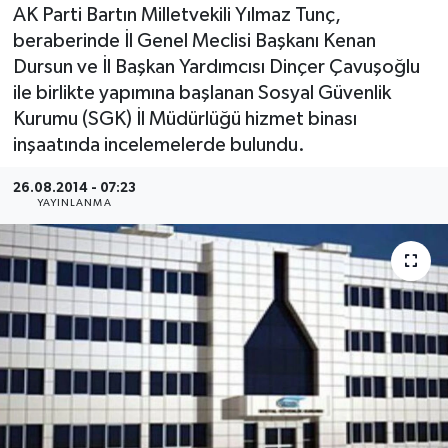
AK Parti Bartın Milletvekili Yılmaz Tunç,
Medya
beraberinde İl Genel Meclisi Başkanı Kenan
Dursun ve İl Başkan Yardımcısı Dinçer Çavuşoğlu
Sağlık
ile birlikte yapımına başlanan Sosyal Güvenlik
Kurumu (SGK) İl Müdürlüğü hizmet binası
Sinema
inşaatında incelemelerde bulundu.
Sivil Toplum
26.08.2014 - 07:23
YAYINLANMA
Siyaset
Spor
Tarım
Turizm
Yaşam