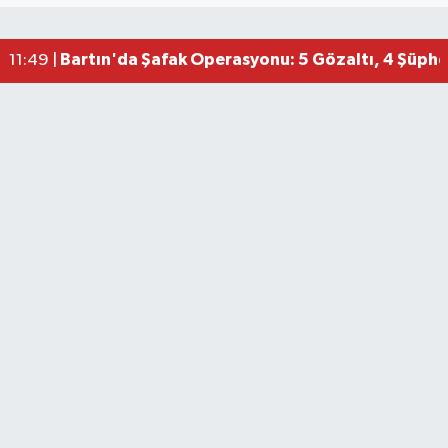
Bartın'da Şafak Operasyonu: 5 Gözaltı, 4 Şüphel
11:49 |