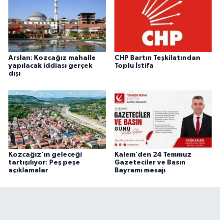
Arslan: Kozcağız mahalle
CHP Bartın Teşkilatından
yapılacak iddiası gerçek
Toplu İstifa
dışı
Kozcağız'ın geleceği
Kalem’den 24 Temmuz
tartışılıyor: Peş peşe
Gazeteciler ve Basın
açıklamalar
Bayramı mesajı