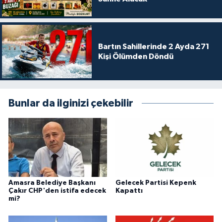
Bartın Sahillerinde 2 Ayda 271
Kişi Ölümden Döndü
Bunlar da ilginizi çekebilir
Amasra Belediye Başkanı
Gelecek Partisi Kepenk
Çakır CHP'den istifa edecek
Kapattı
mi?