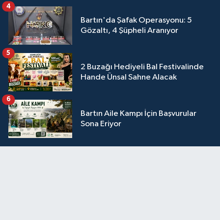
4
Bartın'da Şafak Operasyonu: 5
Gözaltı, 4 Şüpheli Aranıyor
5
2 Buzağı Hediyeli Bal Festivalinde
Hande Ünsal Sahne Alacak
6
Bartın Aile Kampı İçin Başvurular
Sona Eriyor