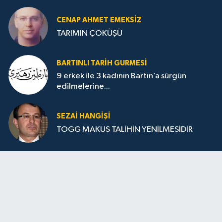
CENAP AHMET EMEKSİZ
TARIMIN ÇÖKÜŞÜ
BARTINLI TARIH GURMESI
9 erkek ile 3 kadının Bartın’a sürgün
edilmelerine...
SEZAI HANGİŞİ
TOGG MAKUS TALİHİN YENİLMESİDİR