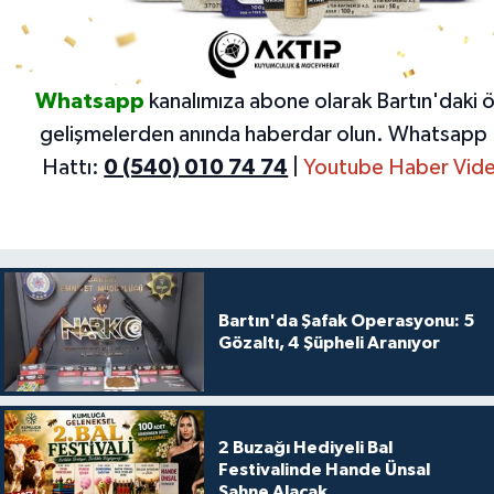
Whatsapp
kanalımıza abone olarak Bartın'daki 
gelişmelerden anında haberdar olun.
Whatsapp 
Hattı:
0 (540) 010 74 74
|
Youtube Haber Vide
Bartın'da Şafak Operasyonu: 5
Gözaltı, 4 Şüpheli Aranıyor
2 Buzağı Hediyeli Bal
Festivalinde Hande Ünsal
Sahne Alacak