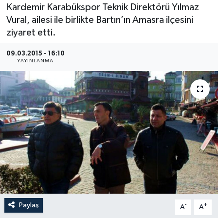
Kardemir Karabükspor Teknik Direktörü Yılmaz
Medya
Vural, ailesi ile birlikte Bartın’ın Amasra ilçesini
ziyaret etti.
Sağlık
09.03.2015 - 16:10
YAYINLANMA
Sinema
Sivil Toplum
Siyaset
Spor
Tarım
Turizm
Paylaş
-
+
A
A
Yaşam