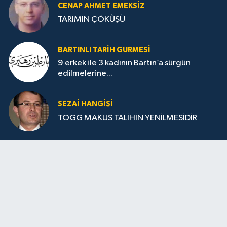
CENAP AHMET EMEKSİZ
TARIMIN ÇÖKÜŞÜ
BARTINLI TARIH GURMESI
9 erkek ile 3 kadının Bartın’a sürgün
edilmelerine...
SEZAI HANGİŞİ
TOGG MAKUS TALİHİN YENİLMESİDİR