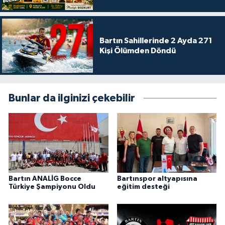
Bartın Sahillerinde 2 Ayda 271
Kişi Ölümden Döndü
Bunlar da ilginizi çekebilir
Bartın ANALİG Bocce
Bartınspor altyapısına
Türkiye Şampiyonu Oldu
eğitim desteği