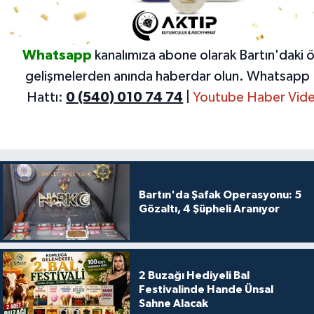
Whatsapp
kanalımıza abone olarak Bartın'daki 
gelişmelerden anında haberdar olun.
Whatsapp 
Hattı:
0 (540) 010 74 74
|
Youtube Haber Vide
Bartın'da Şafak Operasyonu: 5
Gözaltı, 4 Şüpheli Aranıyor
2 Buzağı Hediyeli Bal
Festivalinde Hande Ünsal
Sahne Alacak