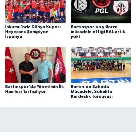
İnkumu'nda Dünya Kupası
Bartınspor'un yıllarca
Heyecanı: Şampiyon
mücadele ettiği BAL artık
İspanya
yok!
Bartınspor'da Yönetimin İlk
Bartın'da Sahada
Hamlesi Tartışılıyor
Mücadele, Sokakta
Kardeşlik Turnuvası