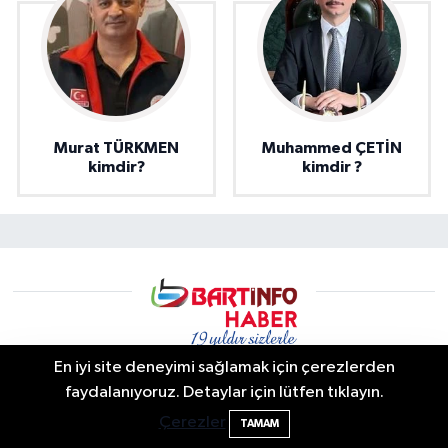
Murat TÜRKMEN
Muhammed ÇETİN
kimdir?
kimdir ?
En iyi site deneyimi sağlamak için çerezlerden
Bartın'da Şafak Operasyonu: 5 Gözaltı, 4
11:49
faydalanıyoruz. Detaylar için lütfen tıklayın.
Şüpheli Aranıyor
Bartın info | Bartın Son Dakika Haberleri ve Şehir Rehberi
Çerezler
TAMAM
Bartın’da yaşanan son dakika gelişmeleri, trafik kazaları,