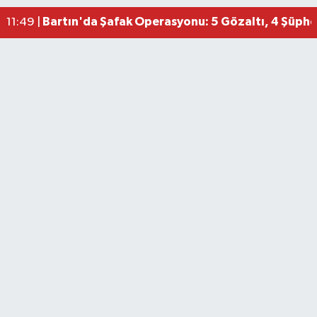
Bartın'da Şafak Operasyonu: 5 Gözaltı, 4 Şüphel
11:49 |