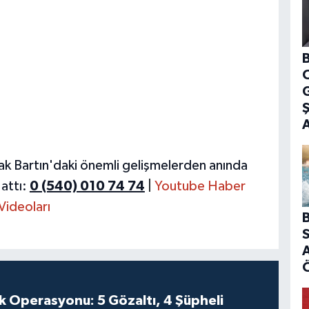
B
G
ak Bartın'daki önemli gelişmelerden anında
attı:
0 (540) 010 74 74
|
Youtube Haber
Videoları
B
S
A
k Operasyonu: 5 Gözaltı, 4 Şüpheli