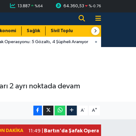
13.887
64.360,53
%
64
%
-0.76
konomi
Sağlık
Sivil Toplum
Turizm
Yerel
k Operasyonu: 5 Gözaltı, 4 Şüpheli Aranıyor
ları 2 ayrı noktada devam
-
+
A
A
ON DAKIKA
Bartın'da Şafak Operasyonu: 5 Gözalt
11:49 |