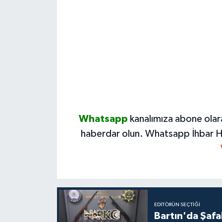
Whatsapp
kanalımıza abone olar
haberdar olun.
Whatsapp İhbar H
EDITÖRÜN SEÇTIĞI
Bartın'da Şafa