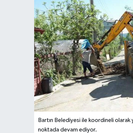
Medya
Sağlık
Sinema
Sivil Toplum
Siyaset
Spor
Tarım
Turizm
Bartın Belediyesi ile koordineli olarak
noktada devam ediyor.
Yaşam