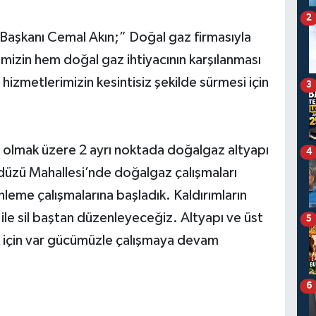
2
e Başkanı Cemal Akın;” Doğal gaz firmasıyla
imizin hem doğal gaz ihtiyacının karşılanması
izmetlerimizin kesintisiz şekilde sürmesi için
3
olmak üzere 2 ayrı noktada doğalgaz altyapı
4
düzü Mahallesi’nde doğalgaz çalışmaları
eme çalışmalarına başladık. Kaldırımların
t ile sil baştan düzenleyeceğiz. Altyapı ve üst
5
k için var gücümüzle çalışmaya devam
6