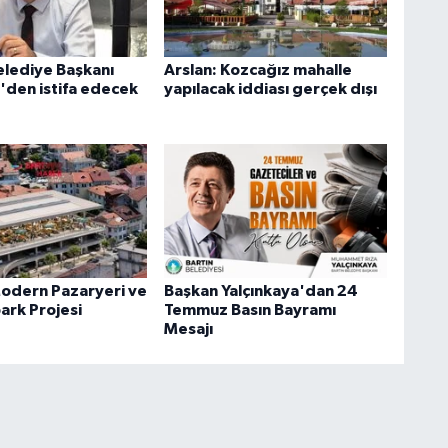
lediye Başkanı
Arslan: Kozcağız mahalle
'den istifa edecek
yapılacak iddiası gerçek dışı
Modern Pazaryeri ve
Başkan Yalçınkaya'dan 24
ark Projesi
Temmuz Basın Bayramı
Mesajı