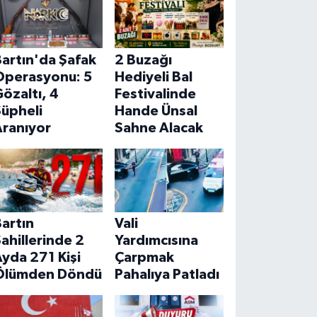
artın'da Şafak
2 Buzağı
Operasyonu: 5
Hediyeli Bal
özaltı, 4
Festivalinde
Şüpheli
Hande Ünsal
Aranıyor
Sahne Alacak
artın
Vali
ahillerinde 2
Yardımcısına
yda 271 Kişi
Çarpmak
Ölümden Döndü
Pahalıya Patladı