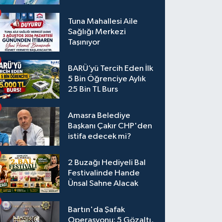
Tuna Mahallesi Aile
Sağlığı Merkezi
Taşınıyor
BARÜ’yü Tercih Eden İlk
5 Bin Öğrenciye Aylık
25 Bin TL Burs
Amasra Belediye
Başkanı Çakır CHP'den
istifa edecek mi?
2 Buzağı Hediyeli Bal
Festivalinde Hande
Ünsal Sahne Alacak
Bartın'da Şafak
Operasyonu: 5 Gözaltı,