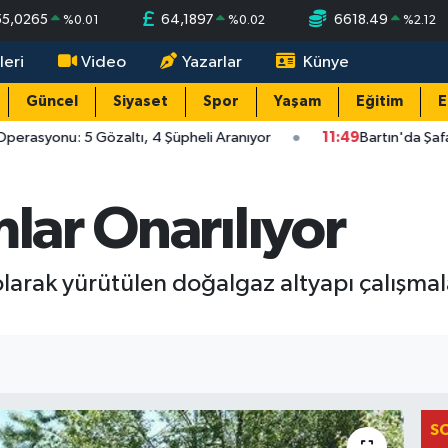
55,0265
64,1897
6618.49
%
0.01
%
0.02
%
2.12
leri
Video
Yazarlar
Künye
Güncel
Siyaset
Spor
Yaşam
Eğitim
E
perasyonu: 5 Gözaltı, 4 Şüpheli Aranıyor
11:49
Bartın'da Şafa
mlar Onarılıyor
i olarak yürütülen doğalgaz altyapı çalışma
S