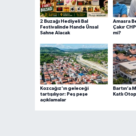
2 Buzağı Hediyeli Bal
Amasra Be
Festivalinde Hande Ünsal
Çakır CHP
Sahne Alacak
mi?
Kozcağız'ın geleceği
Bartın’a 
tartışılıyor: Peş peşe
Katlı Otop
açıklamalar