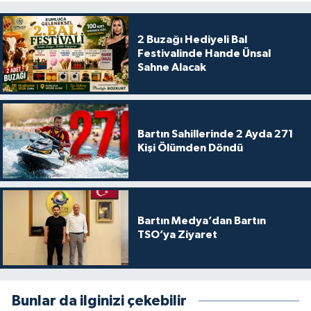
2 Buzağı Hediyeli Bal
Festivalinde Hande Ünsal
Sahne Alacak
Bartın Sahillerinde 2 Ayda 271
Kişi Ölümden Döndü
Bartın Medya’dan Bartın
TSO’ya Ziyaret
Bunlar da ilginizi çekebilir