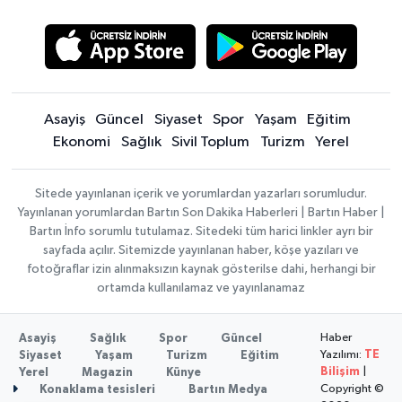
Asayiş
Güncel
Siyaset
Spor
Yaşam
Eğitim
Ekonomi
Sağlık
Sivil Toplum
Turizm
Yerel
Sitede yayınlanan içerik ve yorumlardan yazarları sorumludur.
Yayınlanan yorumlardan Bartın Son Dakika Haberleri | Bartın Haber |
Bartın İnfo sorumlu tutulamaz. Sitedeki tüm harici linkler ayrı bir
sayfada açılır. Sitemizde yayınlanan haber, köşe yazıları ve
fotoğraflar izin alınmaksızın kaynak gösterilse dahi, herhangi bir
ortamda kullanılamaz ve yayınlanamaz
Haber
Asayiş
Sağlık
Spor
Güncel
Yazılımı:
TE
Siyaset
Yaşam
Turizm
Eğitim
Bilişim
|
Yerel
Magazin
Künye
Copyright ©
Konaklama tesisleri
Bartın Medya