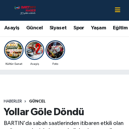
Asayiş
Bartın Nöbetçi Eczaneler
Asayiş
Güncel
Siyaset
Spor
Yaşam
Eğitim
Bartın Hakkında
Bartın Hava Durumu
Çevre
Bartin Namaz Vakitleri
Kültür-Sanat
Asayiş
Foto
Eğitim
Bartın Trafik Yoğunluk Haritası
Ekonomi
Süper Lig Puan Durumu ve Fikstür
Güncel
Tüm Manşetler
HABERLER
GÜNCEL
Yollar Göle Döndü
Kültür-Sanat
Son Dakika Haberleri
BARTIN'da sabah saatlerinden itibaren etkili olan
Magazin
Haber Arşivi