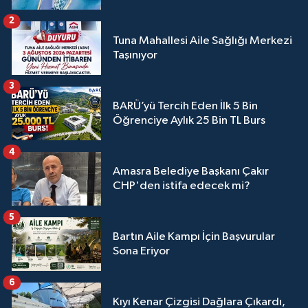
2
Tuna Mahallesi Aile Sağlığı Merkezi
Taşınıyor
3
BARÜ’yü Tercih Eden İlk 5 Bin
Öğrenciye Aylık 25 Bin TL Burs
4
Amasra Belediye Başkanı Çakır
CHP'den istifa edecek mi?
5
Bartın Aile Kampı İçin Başvurular
Sona Eriyor
6
Kıyı Kenar Çizgisi Dağlara Çıkardı,