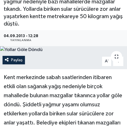
yağmur nedeniyle bazı mahallelerde mazgallar
tıkandı. Yollarda biriken sular sürücülere zor anlar
Medya
yaşatırken kentte metrekareye 50 kilogram yağış
düştü.
Sağlık
04.09.2013 - 12:28
Sinema
YAYINLANMA
Sivil Toplum
Paylaş
-
+
A
A
Siyaset
Kent merkezinde sabah saatlerinden itibaren
Spor
etkili olan sağanak yağış nedeniyle birçok
mahallede bulunan mazgallar tıkanınca yollar göle
Tarım
döndü. Şiddetli yağmur yaşamı olumsuz
Turizm
etkilerken yollarda biriken sular sürücülere zor
anlar yaşattı. Belediye ekipleri tıkanan mazgalları
Yaşam