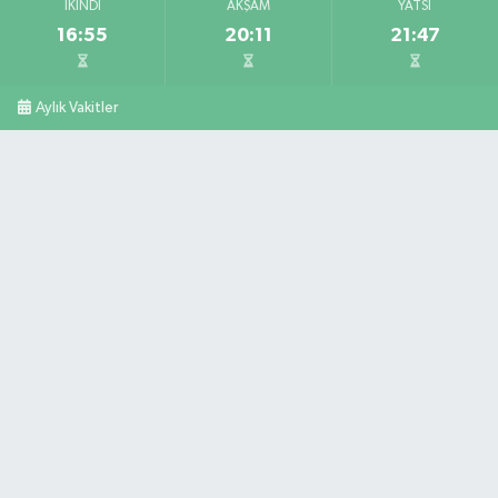
İKINDI
AKŞAM
YATSI
16:55
20:11
21:47
Aylık Vakitler