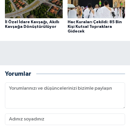
İl Özel İdare Kavşağı, Akıllı
Hac Kuraları Çekildi: 85 Bin
Kavşağa Dönüştürülüyor
Kişi Kutsal Topraklara
Gidecek
Yorumlar