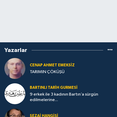
Yazarlar
CENAP AHMET EMEKSİZ
TARIMIN ÇÖKÜŞÜ
BARTINLI TARIH GURMESI
9 erkek ile 3 kadının Bartın’a sürgün
edilmelerine...
SEZAI HANGİŞİ