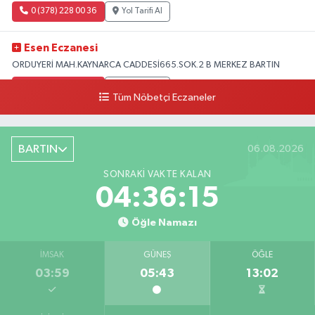
0 (378) 228 00 36
Yol Tarifi Al
Esen Eczanesi
ORDUYERİ MAH.KAYNARCA CADDESİ665.SOK.2 B MERKEZ BARTIN
0 (378) 502 33 32
Yol Tarifi Al
Tüm Nöbetçi Eczaneler
Çolpak Eczanesi
Şiremirçavuş Mahallesi, Kırıkçı Zeliha Ana Sokak No:20 8 Merkez Bartın
BARTIN
06.08.2026
0 (378) 227 85 45
Yol Tarifi Al
SONRAKI VAKTE KALAN
04:36:14
Öğle Namazı
İMSAK
GÜNEŞ
ÖĞLE
03:59
05:43
13:02