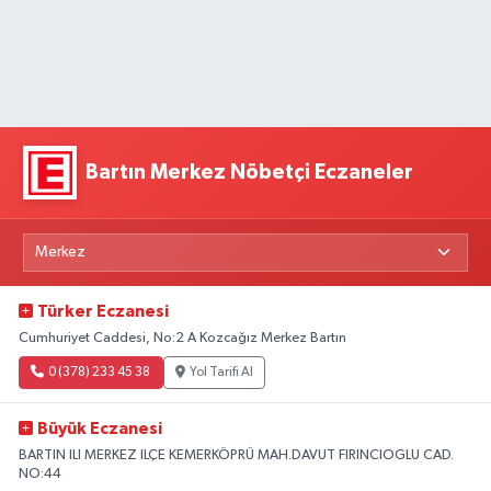
Bartın Merkez Nöbetçi Eczaneler
Türker Eczanesi
Cumhuriyet Caddesi, No:2 A Kozcağız Merkez Bartın
0 (378) 233 45 38
Yol Tarifi Al
Büyük Eczanesi
BARTIN ILI MERKEZ ILÇE KEMERKÖPRÜ MAH.DAVUT FIRINCIOGLU CAD.
NO:44