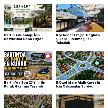
Bartın Aile Kampı İçin
Kıyı Kenar Çizgisi Dağlara
Başvurular Sona Eriyor
Çıkardı, Denize Çileli
Yolculuk
Bartın'da Son 23 Yılın En
İl Özel İdare Akıllı Kavşağı
Kurak Haziranı Yaşandı
İçin Çalışmalar Sürüyor