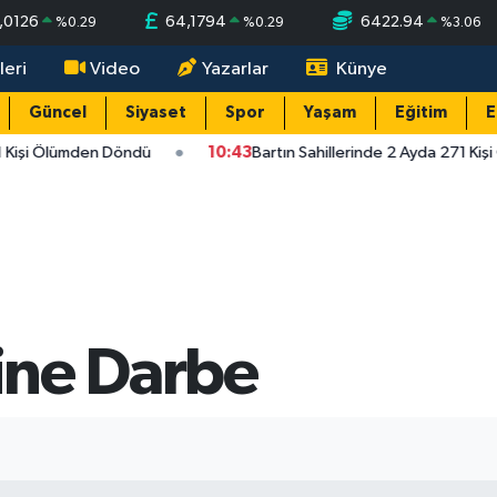
,0126
64,1794
6422.94
%
0.29
%
0.29
%
3.06
leri
Video
Yazarlar
Künye
Güncel
Siyaset
Spor
Yaşam
Eğitim
E
1 Kişi Ölümden Döndü
10:43
Bartın Sahillerinde 2 Ayda 271 Kiş
rine Darbe