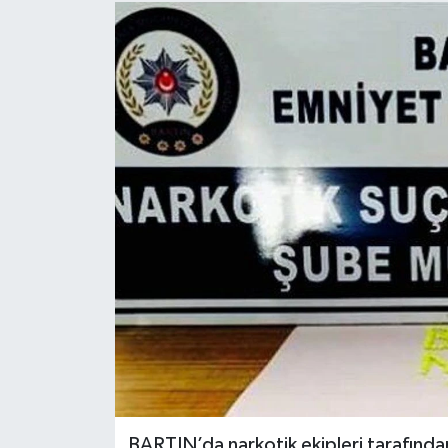
Medya
Sağlık
Sinema
Sivil Toplum
Siyaset
Spor
Tarım
Turizm
BARTIN’da narkotik ekipleri tarafında
Yaşam