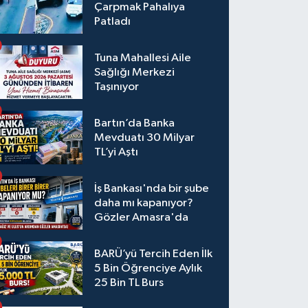
Çarpmak Pahalıya
Patladı
Tuna Mahallesi Aile
Sağlığı Merkezi
Taşınıyor
Bartın’da Banka
Mevduatı 30 Milyar
TL’yi Aştı
İş Bankası'nda bir şube
daha mı kapanıyor?
Gözler Amasra'da
BARÜ’yü Tercih Eden İlk
5 Bin Öğrenciye Aylık
25 Bin TL Burs