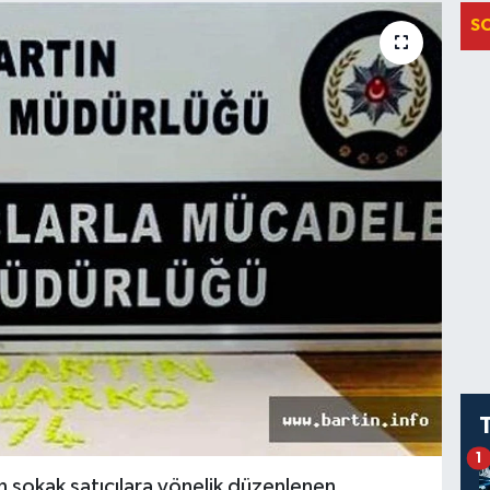
S
1
n sokak satıcılara yönelik düzenlenen