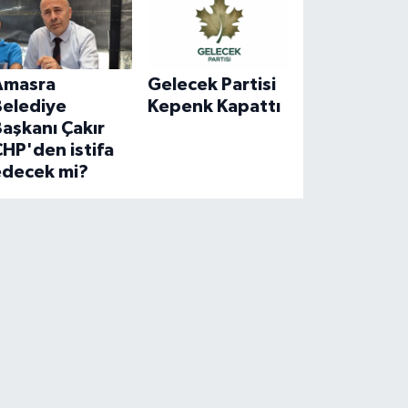
Amasra
Gelecek Partisi
Belediye
Kepenk Kapattı
aşkanı Çakır
HP'den istifa
edecek mi?