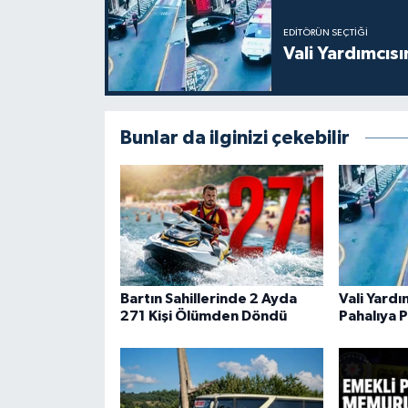
EDITÖRÜN SEÇTIĞI
Vali Yardımcıs
Bunlar da ilginizi çekebilir
Bartın Sahillerinde 2 Ayda
Vali Yard
271 Kişi Ölümden Döndü
Pahalıya P