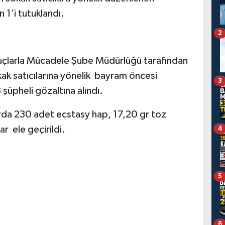
 1’i tutuklandı.
2
uçlarla Mücadele Şube Müdürlüğü tarafından
k satıcılarına yönelik bayram öncesi
3
 şüpheli gözaltına alındı.
arda 230 adet ecstasy hap, 17,20 gr toz
r ele geçirildi.
4
5
6