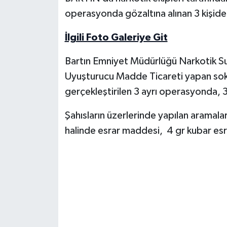
operasyonda gözaltına alınan 3 kişiden
Yerel Yönetimler
İlgili Foto Galeriye Git
DÜNYA
Bartın Emniyet Müdürlüğü Narkotik S
YEREL
Uyuşturucu Madde Ticareti yapan soka
gerçekleştirilen 3 ayrı operasyonda, 3
Şahısların üzerlerinde yapılan aramal
halinde esrar maddesi, 4 gr kubar esra