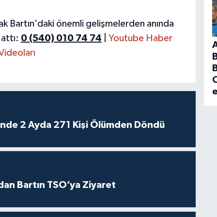
ak Bartın'daki önemli gelişmelerden anında
attı:
0 (540) 010 74 74
|
Youtube Haber
Videoları
B
C
rinde 2 Ayda 271 Kişi Ölümden Döndü
dan Bartın TSO’ya Ziyaret