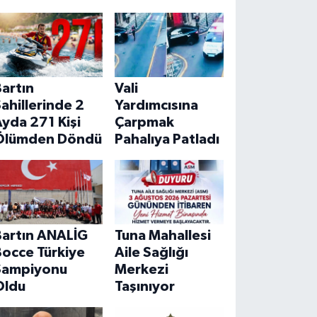
artın
Vali
ahillerinde 2
Yardımcısına
yda 271 Kişi
Çarpmak
Ölümden Döndü
Pahalıya Patladı
Bartın ANALİG
Tuna Mahallesi
Bocce Türkiye
Aile Sağlığı
Şampiyonu
Merkezi
Oldu
Taşınıyor