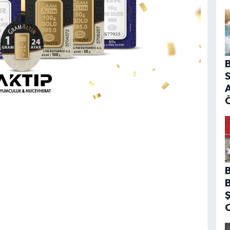
B
S
A