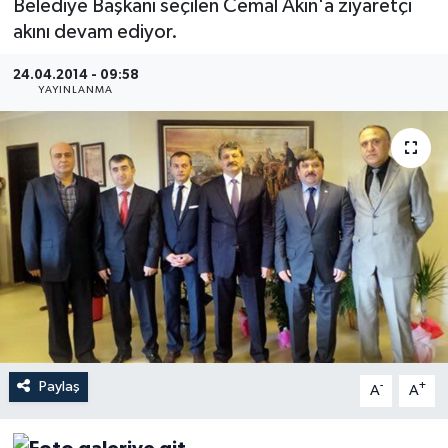
Belediye Başkanı seçilen Cemal Akın'a ziyaretçi
akını devam ediyor.
Medya
24.04.2014 - 09:58
Sağlık
YAYINLANMA
Sinema
Sivil Toplum
Siyaset
Spor
Tarım
Paylaş
-
+
A
A
Turizm
Yaşam