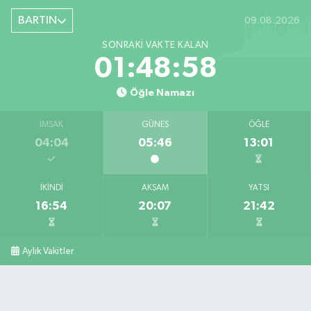
BARTIN
09.08.2026
SONRAKI VAKTE KALAN
01:48:57
Öğle Namazı
İMSAK
GÜNEŞ
ÖĞLE
04:04
05:46
13:01
İKINDI
AKŞAM
YATSI
16:54
20:07
21:42
Aylık Vakitler