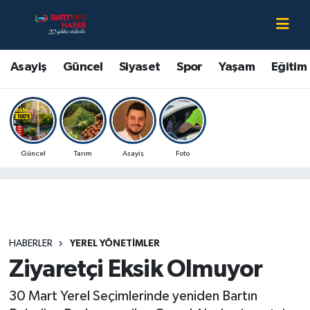
Asayiş
Bartın Nöbetçi Eczaneler
Asayiş
Güncel
Siyaset
Spor
Yaşam
Eğitim
Bartın Hakkında
Bartın Hava Durumu
Çevre
Bartin Namaz Vakitleri
Güncel
Tarım
Asayiş
Foto
Eğitim
Bartın Trafik Yoğunluk Haritası
Ekonomi
Süper Lig Puan Durumu ve Fikstür
Güncel
Tüm Manşetler
HABERLER
YEREL YÖNETIMLER
Ziyaretçi Eksik Olmuyor
Kültür-Sanat
Son Dakika Haberleri
30 Mart Yerel Seçimlerinde yeniden Bartın
Magazin
Haber Arşivi