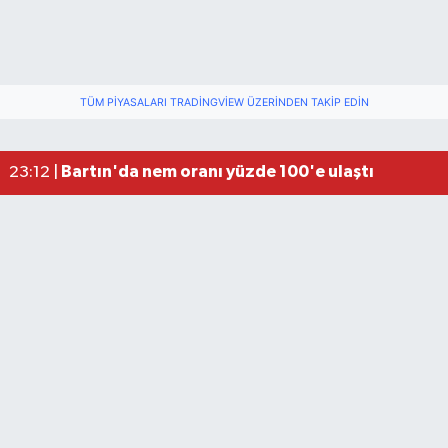
TÜM PIYASALARI TRADINGVIEW ÜZERINDEN TAKIP EDIN
Fındık üreticisinin beklediği haber: TMO fiyatı aç
22:22 |
Elektrik arızasını onanırken akıma kapılan işçi öl
15:21 |
Bartın'da nem oranı yüzde 100'e ulaştı
23:12 |