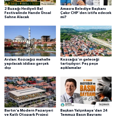
2 Buzağı Hediyeli Bal
Amasra Belediye Başkanı
Festivalinde Hande Ünsal
Çakır CHP'den istifa edecek
Sahne Alacak
mi?
Arslan: Kozcağız mahalle
Kozcağız'ın geleceği
yapılacak iddiası gerçek
tartışılıyor: Peş peşe
dışı
açıklamalar
Bartın’a Modern Pazaryeri
Başkan Yalçınkaya'dan 24
ve Katlı Otopark Projesi
Temmuz Basın Bayramı