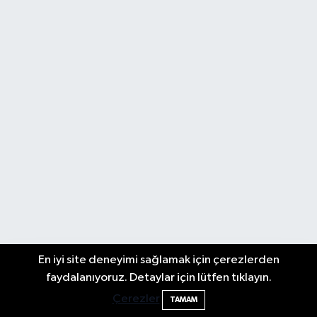
En iyi site deneyimi sağlamak için çerezlerden
faydalanıyoruz. Detaylar için lütfen tıklayın.
Bartın'da nem oranı yüzde 100'e ulaştı
23:12
Çerezler
TAMAM