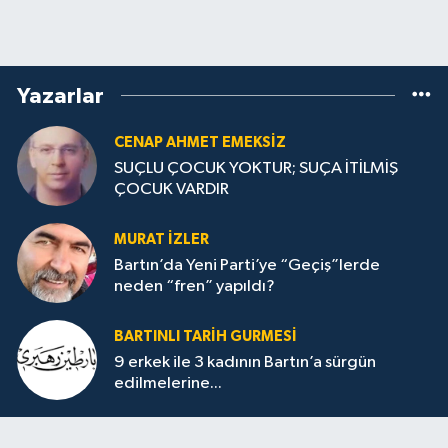
Yazarlar
CENAP AHMET EMEKSİZ
SUÇLU ÇOCUK YOKTUR; SUÇA İTİLMİŞ
ÇOCUK VARDIR
MURAT İZLER
Bartın’da Yeni Parti’ye “Geçiş”lerde
neden “fren” yapıldı?
BARTINLI TARIH GURMESI
9 erkek ile 3 kadının Bartın’a sürgün
edilmelerine...