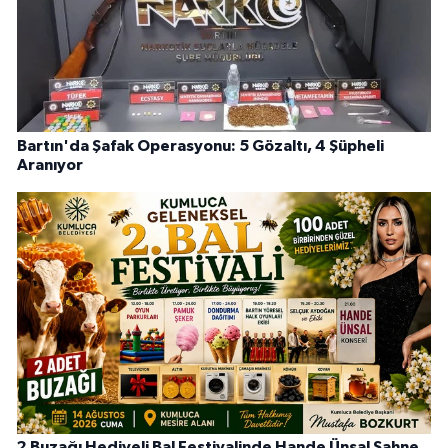
Bartın'da Şafak Operasyonu: 5 Gözaltı, 4 Şüpheli
Aranıyor
2 Buzağı Hediyeli Bal Festivalinde Hande Ünsal Sahne