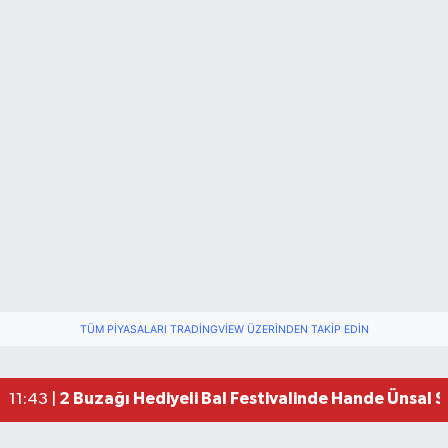
TÜM PIYASALARI TRADINGVIEW ÜZERINDEN TAKIP EDIN
2 Buzağı Hediyeli Bal Festivalinde Hande Ünsal 
11:43 |