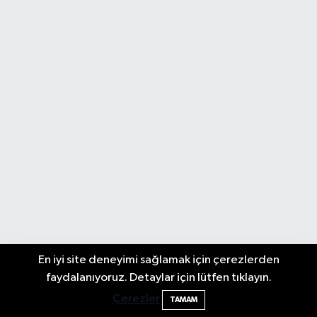
En iyi site deneyimi sağlamak için çerezlerden
2 Buzağı Hediyeli Bal Festivalinde Hande
11:43
faydalanıyoruz. Detaylar için lütfen tıklayın.
Ünsal Sahne Alacak
Çerezler
TAMAM