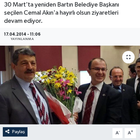
30 Mart'ta yeniden Bartın Belediye Başkanı
Medya
seçilen Cemal Akın'a hayırlı olsun ziyaretleri
devam ediyor.
Sağlık
17.04.2014 - 11:06
YAYINLANMA
Sinema
Sivil Toplum
Siyaset
Spor
Tarım
Turizm
Paylaş
-
+
A
A
Yaşam