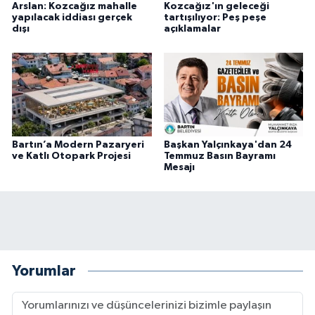
Arslan: Kozcağız mahalle
Kozcağız'ın geleceği
yapılacak iddiası gerçek
tartışılıyor: Peş peşe
dışı
açıklamalar
Bartın’a Modern Pazaryeri
Başkan Yalçınkaya'dan 24
ve Katlı Otopark Projesi
Temmuz Basın Bayramı
Mesajı
Yorumlar