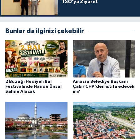
TSO’ya Ziyaret
Bunlar da ilginizi çekebilir
2 Buzağı Hediyeli Bal
Amasra Belediye Başkanı
Festivalinde Hande Ünsal
Çakır CHP'den istifa edecek
Sahne Alacak
mi?