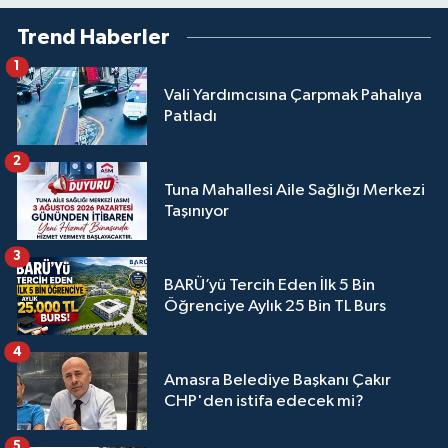
Trend Haberler
1
Vali Yardımcısına Çarpmak Pahalıya
Patladı
2
Tuna Mahallesi Aile Sağlığı Merkezi
Taşınıyor
3
BARÜ’yü Tercih Eden İlk 5 Bin
Öğrenciye Aylık 25 Bin TL Burs
4
Amasra Belediye Başkanı Çakır
CHP'den istifa edecek mi?
5