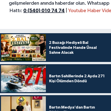
gelişmelerden anında haberdar olun.
Whatsapp 
Hattı:
0 (540) 010 74 74
|
Youtube Haber Vide
2 Buzağı Hediyeli Bal
Festivalinde Hande Ünsal
Sahne Alacak
Bartın Sahillerinde 2 Ayda 271
Kişi Ölümden Döndü
Bartın Medya’dan Bartın