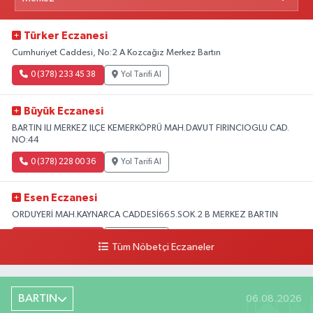
Türker Eczanesi
Cumhuriyet Caddesi, No:2 A Kozcağız Merkez Bartın
0 (378) 233 45 38
Yol Tarifi Al
Büyük Eczanesi
BARTIN ILI MERKEZ ILÇE KEMERKÖPRÜ MAH.DAVUT FIRINCIOGLU CAD.
NO:44
0 (378) 228 00 36
Yol Tarifi Al
Esen Eczanesi
ORDUYERİ MAH.KAYNARCA CADDESİ665.SOK.2 B MERKEZ BARTIN
0 (378) 502 33 32
Yol Tarifi Al
Tüm Nöbetçi Eczaneler
Çolpak Eczanesi
Şiremirçavuş Mahallesi, Kırıkçı Zeliha Ana Sokak No:20 8 Merkez Bartın
BARTIN
06.08.2026
0 (378) 227 85 45
Yol Tarifi Al