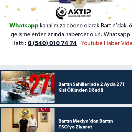
Whatsapp
kanalımıza abone olarak Bartın'daki 
gelişmelerden anında haberdar olun.
Whatsapp 
Hattı:
0 (540) 010 74 74
|
Youtube Haber Vide
Bartın Sahillerinde 2 Ayda 271
Kişi Ölümden Döndü
Bartın Medya’dan Bartın
TSO’ya Ziyaret