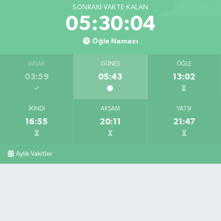
SONRAKI VAKTE KALAN
05:30:03
Öğle Namazı
İMSAK
GÜNEŞ
ÖĞLE
03:59
05:43
13:02
İKINDI
AKŞAM
YATSI
16:55
20:11
21:47
Aylık Vakitler