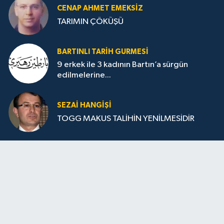
CENAP AHMET EMEKSİZ
TARIMIN ÇÖKÜŞÜ
BARTINLI TARIH GURMESI
9 erkek ile 3 kadının Bartın’a sürgün
edilmelerine...
SEZAI HANGİŞİ
TOGG MAKUS TALİHİN YENİLMESİDİR