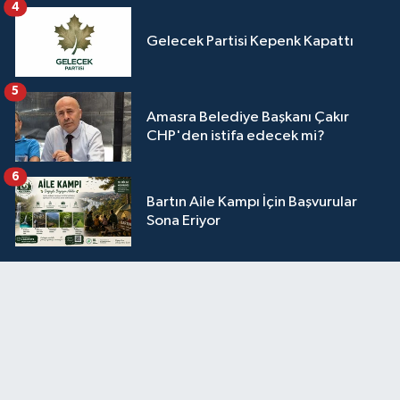
4
Gelecek Partisi Kepenk Kapattı
5
Amasra Belediye Başkanı Çakır
CHP'den istifa edecek mi?
6
Bartın Aile Kampı İçin Başvurular
Sona Eriyor