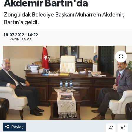
Akdemir Bartın'da
Medya
Zonguldak Belediye Başkanı Muharrem Akdemir,
Bartın’a geldi.
Sağlık
18.07.2012 - 14:22
YAYINLANMA
Sinema
Sivil Toplum
Siyaset
Spor
Tarım
Turizm
Paylaş
-
+
A
A
Yaşam