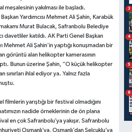
val meşalesinin yakılması ile başladı.
3
Başkan Yardımcısı Mehmet Ali Şahin, Karabük
ymakamı Murat Bulacak, Safranbolu Belediye
 davetliler katıldı. AK Parti Genel Başkan
4
ayı Mehmet Ali Şahin’in yaptığı konuşmadan bir
an görüntü alan helikopter kamerasının
yaptı. Bunun üzerine Şahin, “O küçük helikopter
5
sınırları ihlal ediyor ya. Yalnız fazla
nuştu.
6
filmlerin yarıştığı bir festival olmadığını
natımızın nadide örneklerinin de ön plana
estival en çok Safranbolu’ya yakışır. Safranbolu
Cumhuriyeti Osmanlı’ya, Osmanlı’dan Selçuklu’ya