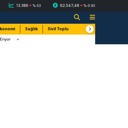
13.386
62.547,48
%
-53
%
-0.95
konomi
Sağlık
Sivil Toplum
Turizm
Yerel
riyor