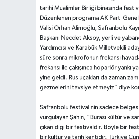
tarihi Mualimler Birliği binasında festi
Düzenlenen programa AK Parti Genel 
Valisi Orhan Alimoğlu, Safranbolu Ka
Başkanı Necdet Aksoy, yerli ve yabancı
Yardımcısı ve Karabük Milletvekili ad
süre sonra mikrofonun frekansı havad
frekansı ile çakışınca hoparlör yankı 
yine geldi. Rus uçakları da zaman zaman 
gezmelerini tavsiye etmeyiz” diye ko
Safranbolu festivalinin sadece belgesel 
vurgulayan Şahin, “Burası kültür ve sa
çıkarıldığı bir festivaldir. Böyle bir f
bir kültür ve tarih kentidir. Türkiye 