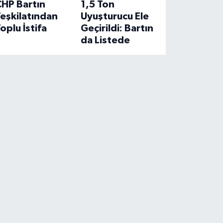
CHP Bartın
1,5 Ton
eşkilatından
Uyuşturucu Ele
oplu İstifa
Geçirildi: Bartın
da Listede