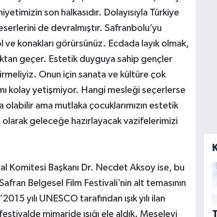
etimizin son halkasıdır. Dolayısıyla Türkiye
serlerini de devralmıştır. Safranbolu’yu
 ve konakları görürsünüz. Ecdada layık olmak,
maktan geçer. Estetik duyguya sahip gençler
tirmeliyiz. Onun için sanata ve kültüre çok
mı kolay yetişmiyor. Hangi mesleği seçerlerse
 olabilir ama mutlaka çocuklarımızın estetik
el olarak geleceğe hazırlayacak vazifelerimizi
al Komitesi Başkanı Dr. Necdet Aksoy ise, bu
Safran Belgesel Film Festivali’nin alt temasının
2015 yılı UNESCO tarafından ışık yılı ilan
T
festivalde mimaride ışığı ele aldık. Meseleyi