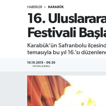
HABERLER
KARABÜK
Medya
16. Uluslarara
Sağlık
Festivali Başl
Sinema
Karabük’ün Safranbolu ilçesinde
Sivil Toplum
temasıyla bu yıl 16.’sı düzenlen
Siyaset
10.10.2015 - 06:30
YAYINLANMA
Spor
Tarım
Turizm
Yaşam