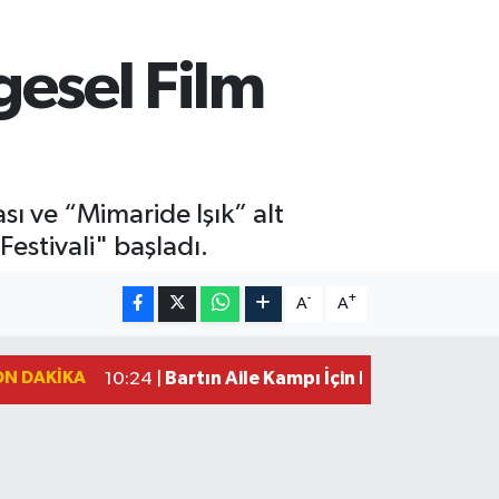
lgesel Film
ı ve “Mimaride Işık” alt
Festivali" başladı.
-
+
A
A
ON DAKIKA
Bartın Aile Kampı İçin Başvurular Son
10:24 |