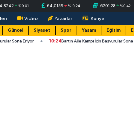
4,8242
64,0159
6201.28
%
0.01
%
-0.24
%
0.42
leri
Video
Yazarlar
Künye
Güncel
Siyaset
Spor
Yaşam
Eğitim
E
urular Sona Eriyor
10:24
Bartın Aile Kampı İçin Başvurular Sona E