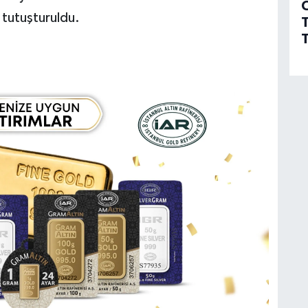
 tutuşturuldu.
T
T