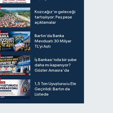
Kozcağız'ın geleceği
tartışılıyor: Peş peşe
açıklamalar
Bartın’da Banka
Mevduatı 30 Milyar
TL’yi Aştı
İş Bankası'nda bir şube
daha mı kapanıyor?
Gözler Amasra'da
1,5 Ton Uyuşturucu Ele
Geçirildi: Bartın da
Listede