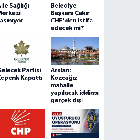
ile Sağlığı
Belediye
Merkezi
Başkanı Çakır
aşınıyor
CHP'den istifa
edecek mi?
elecek Partisi
Arslan:
Kepenk Kapattı
Kozcağız
mahalle
yapılacak iddiası
gerçek dışı