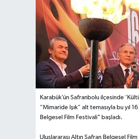
Yerel Yönetimler
DÜNYA
YEREL
Karabük’ün Safranbolu ilçesinde ‘Kült
“Mimaride Işık” alt temasıyla bu yıl 16
Belgesel Film Festivali" başladı.
Uluslararası Altın Safran Belgesel Film