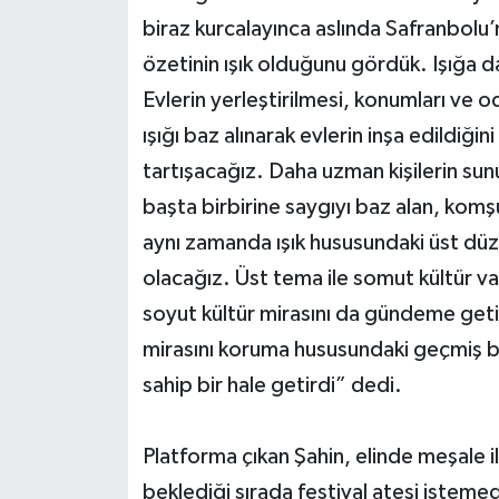
biraz kurcalayınca aslında Safranbolu
özetinin ışık olduğunu gördük. Işığa day
Evlerin yerleştirilmesi, konumları ve od
ışığı baz alınarak evlerin inşa edildiği
tartışacağız. Daha uzman kişilerin sun
başta birbirine saygıyı baz alan, kom
aynı zamanda ışık hususundaki üst düze
olacağız. Üst tema ile somut kültür var
soyut kültür mirasını da gündeme geti
mirasını koruma hususundaki geçmiş ba
sahip bir hale getirdi” dedi.
Platforma çıkan Şahin, elinde meşale il
beklediği sırada festival ateşi isteme