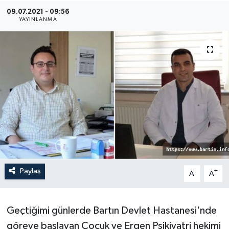
09.07.2021 - 09:56
Medya
YAYINLANMA
Sağlık
Sinema
Sivil Toplum
Siyaset
Spor
Paylaş
-
+
A
A
Tarım
Turizm
Geçtiğimi günlerde Bartın Devlet Hastanesi'nde
göreve başlayan Çocuk ve Ergen Psikiyatri hekimi
Yaşam