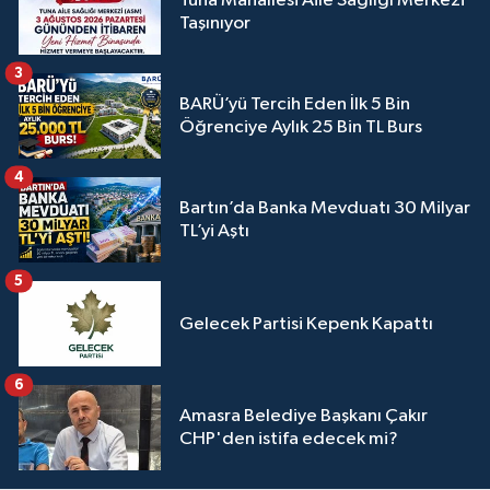
Tuna Mahallesi Aile Sağlığı Merkezi
Taşınıyor
3
BARÜ’yü Tercih Eden İlk 5 Bin
Öğrenciye Aylık 25 Bin TL Burs
4
Bartın’da Banka Mevduatı 30 Milyar
TL’yi Aştı
5
Gelecek Partisi Kepenk Kapattı
6
Amasra Belediye Başkanı Çakır
CHP'den istifa edecek mi?