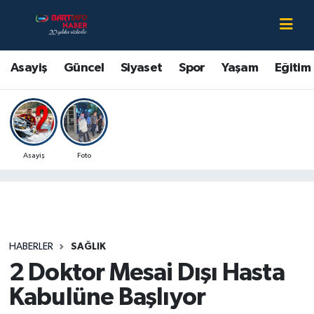
Asayiş
Bartın Nöbetçi Eczaneler
Asayiş
Güncel
Siyaset
Spor
Yaşam
Eğitim
Bartın Hakkında
Bartın Hava Durumu
Çevre
Bartin Namaz Vakitleri
Asayiş
Foto
Eğitim
Bartın Trafik Yoğunluk Haritası
Ekonomi
Süper Lig Puan Durumu ve Fikstür
Güncel
Tüm Manşetler
HABERLER
SAĞLIK
2 Doktor Mesai Dışı Hasta
Kültür-Sanat
Son Dakika Haberleri
Kabulüne Başlıyor
Magazin
Haber Arşivi