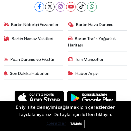
Bartın Nöbetçi Eczaneler
Bartın Hava Durumu
Bartin Namaz Vakitleri
Bartın Trafik Yoğunluk
Haritası
Puan Durumu ve Fikstür
Tüm Manşetler
Son Dakika Haberleri
Haber Arşivi
En iyi site deneyimi sağlamak için çerezlerden
Bartın Sahillerinde 2 Ayda 271 Kişi
10:43
faydalanıyoruz. Detaylar için lütfen tıklayın.
Ölümden Döndü
Asayiş
Güncel
Siyaset
Spor
Yaşam
Eğitim
Çerezler
TAMAM
Ekonomi
Sağlık
Sivil Toplum
Turizm
Yerel