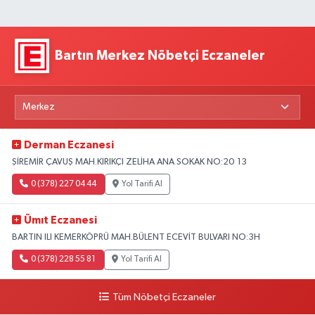
Bartın Merkez Nöbetçi Eczaneler
Derman Eczanesi
ŞİREMİR ÇAVUŞ MAH.KIRIKÇI ZELİHA ANA SOKAK NO:20 13
0 (378) 227 04 44
Yol Tarifi Al
Ümıt Eczanesi
BARTIN ILI KEMERKÖPRÜ MAH.BÜLENT ECEVİT BULVARI NO:3H
0 (378) 228 55 81
Yol Tarifi Al
Tüm Nöbetçi Eczaneler