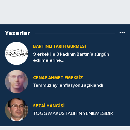
Yazarlar
BARTINLI TARIH GURMESI
9 erkek ile 3 kadının Bartın’a sürgün
edilmelerine...
CENAP AHMET EMEKSİZ
Temmuz ayı enflasyonu açıklandı
SEZAI HANGİŞİ
TOGG MAKUS TALİHİN YENİLMESİDİR