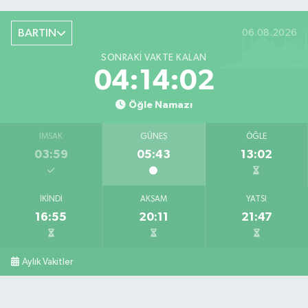
BARTIN
06.08.2026
SONRAKI VAKTE KALAN
04:14:01
Öğle Namazı
İMSAK
GÜNEŞ
ÖĞLE
03:59
05:43
13:02
İKINDI
AKŞAM
YATSI
16:55
20:11
21:47
Aylık Vakitler