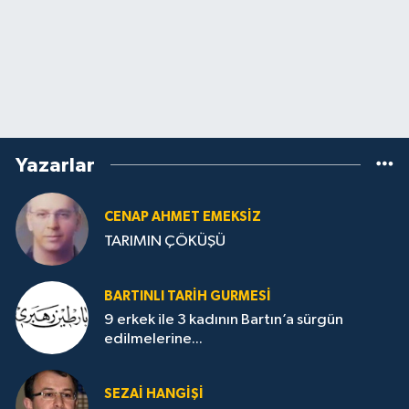
Yazarlar
CENAP AHMET EMEKSİZ
TARIMIN ÇÖKÜŞÜ
BARTINLI TARIH GURMESI
9 erkek ile 3 kadının Bartın’a sürgün
edilmelerine...
SEZAI HANGİŞİ