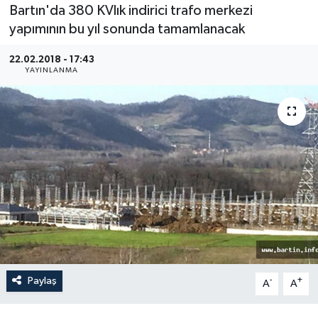
Bartın'da 380 KVlık indirici trafo merkezi
Medya
yapımının bu yıl sonunda tamamlanacak
22.02.2018 - 17:43
Sağlık
YAYINLANMA
Sinema
Sivil Toplum
Siyaset
Spor
Tarım
Turizm
Paylaş
-
+
A
A
Yaşam