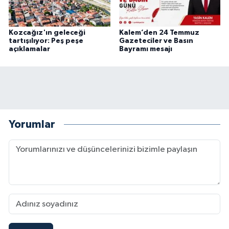
Kozcağız'ın geleceği
Kalem’den 24 Temmuz
tartışılıyor: Peş peşe
Gazeteciler ve Basın
açıklamalar
Bayramı mesajı
Yorumlar