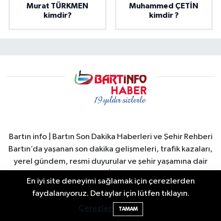
Murat TÜRKMEN
Muhammed ÇETİN
kimdir?
kimdir ?
Bartın info | Bartın Son Dakika Haberleri ve Şehir Rehberi
Bartın’da yaşanan son dakika gelişmeleri, trafik kazaları,
yerel gündem, resmi duyurular ve şehir yaşamına dair
tüm önemli haberler Bartın İnfo’da. Bartın merkez başta
En iyi site deneyimi sağlamak için çerezlerden
olmak üzere Amasra, Kurucaşile ve Ulus ilçelerinden
2 Buzağı Hediyeli Bal Festivalinde Hande
11:43
faydalanıyoruz. Detaylar için lütfen tıklayın.
güncel haberler hızlı ve güvenilir şekilde okuyuculara
Ünsal Sahne Alacak
Çerezler
TAMAM
ulaştırılır. Bartın Valiliği ve Bartın Belediyesi duyuruları,