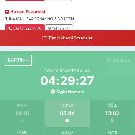
Hakan Eczanesi
TUNA MAH. 844.SOKAK NO:5 B BARTIN
0 (378) 228 70 70
Yol Tarifi Al
Tüm Nöbetçi Eczaneler
BARTIN
07.08.2026
SONRAKI VAKTE KALAN
04:29:26
Öğle Namazı
İMSAK
GÜNEŞ
ÖĞLE
04:01
05:44
13:02
İKINDI
AKŞAM
YATSI