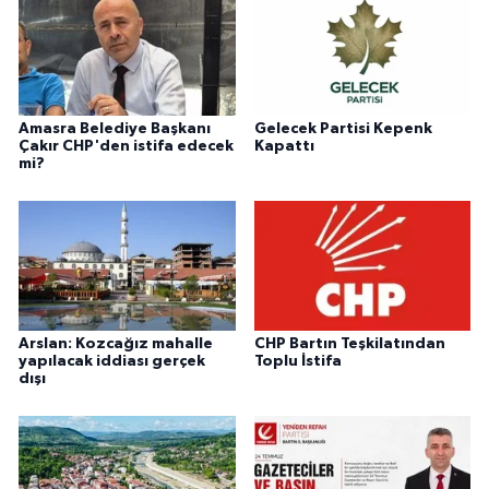
Amasra Belediye Başkanı
Gelecek Partisi Kepenk
Çakır CHP'den istifa edecek
Kapattı
mi?
Arslan: Kozcağız mahalle
CHP Bartın Teşkilatından
yapılacak iddiası gerçek
Toplu İstifa
dışı