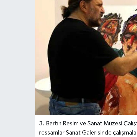
Medya
Sağlık
Sinema
Sivil Toplum
Siyaset
Spor
Tarım
Turizm
3. Bartın Resim ve Sanat Müzesi Çalış
ressamlar Sanat Galerisinde çalışmalar
Yaşam