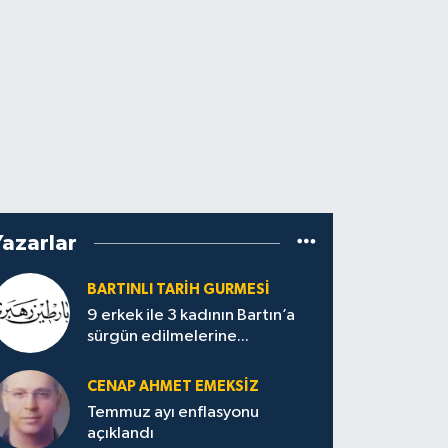
Yazarlar
BARTINLI TARIH GURMESI
9 erkek ile 3 kadının Bartın’a
sürgün edilmelerine...
CENAP AHMET EMEKSİZ
Temmuz ayı enflasyonu
açıklandı