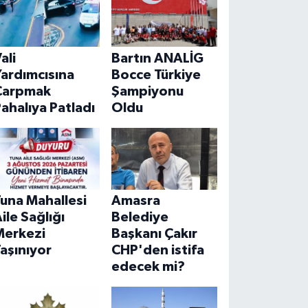
ali
Bartın ANALİG
ardımcısına
Bocce Türkiye
Çarpmak
Şampiyonu
ahalıya Patladı
Oldu
una Mahallesi
Amasra
ile Sağlığı
Belediye
Merkezi
Başkanı Çakır
aşınıyor
CHP'den istifa
edecek mi?