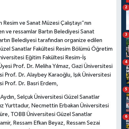
2
ın Resim ve Sanat Müzesi Çalıştayı”nın
en ve ressamlar Bartın Belediyesi Sanat
3
Bartın Belediyesi tarafından organize edilen
 Güzel Sanatlar Fakültesi Resim Bölümü Öğretim
iversitesi Eğitim Fakültesi Resim-İş
4
yesi Prof. Dr. Meliha Yılmaz, Gazi Üniversitesi
 Prof. Dr. Alaybey Karaoğlu, Işık Üniversitesi
i Prof. Dr. Basri Erdem,
5
Aydın, Selçuk Üniversitesi Güzel Sanatlar
z Yurttadur, Necmettin Erbakan Üniversitesi
re, TOBB Üniversitesi Güzel Sanatlar
6
lamir, Ressam Efkan Beyaz, Ressam Sezai