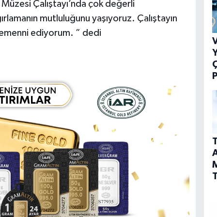
 Müzesi Çalıştayı’nda çok değerli
ırlamanın mutluluğunu yaşıyoruz. Çalıştayın
ı temenni ediyorum. ” dedi
V
Y
P
T
A
T