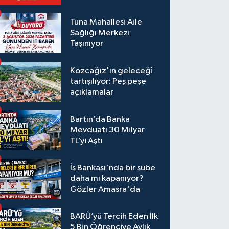
Tuna Mahallesi Aile
Sağlığı Merkezi
Taşınıyor
Kozcağız'ın geleceği
tartışılıyor: Peş peşe
açıklamalar
Bartın’da Banka
Mevduatı 30 Milyar
TL’yi Aştı
İş Bankası'nda bir şube
daha mı kapanıyor?
Gözler Amasra'da
BARÜ’yü Tercih Eden İlk
5 Bin Öğrenciye Aylık