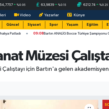
54,7757
63,9839
6212.74
%
0.05
%
0.15
%
0.25
leri
Video
Yazarlar
Künye
Güncel
Siyaset
Spor
Yaşam
Eğitim
E
ıya Patladı
09:08
Bartın ANALİG Bocce Türkiye Şampiyonu Ol
nat Müzesi Çalışta
 Çalıştayı için Bartın'a gelen akademisye
S