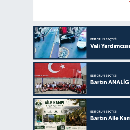
EDITÖRÜN SEÇTIĞI
Vali Yardımcıs
EDITÖRÜN SEÇTIĞI
Bartın ANALİG
EDITÖRÜN SEÇTIĞI
Bartın Aile Kam