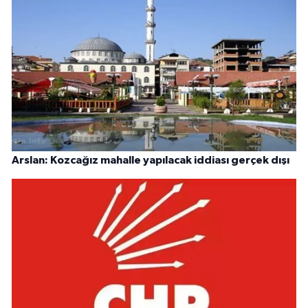
Arslan: Kozcağız mahalle yapılacak iddiası gerçek dışı