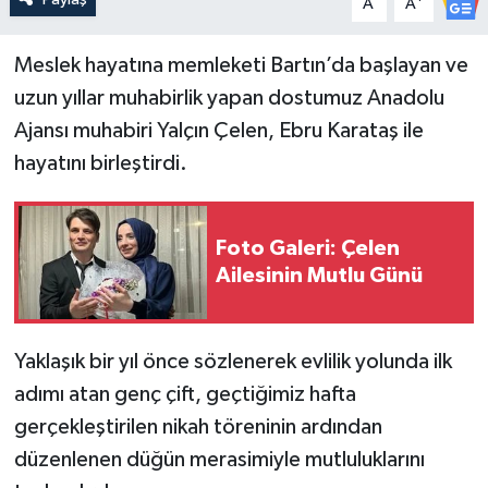
A
A
Yerel Yönetimler
Meslek hayatına memleketi Bartın’da başlayan ve
uzun yıllar muhabirlik yapan dostumuz Anadolu
DÜNYA
Ajansı muhabiri Yalçın Çelen, Ebru Karataş ile
hayatını birleştirdi.
YEREL
Foto Galeri: Çelen
Ailesinin Mutlu Günü
Yaklaşık bir yıl önce sözlenerek evlilik yolunda ilk
adımı atan genç çift, geçtiğimiz hafta
gerçekleştirilen nikah töreninin ardından
düzenlenen düğün merasimiyle mutluluklarını