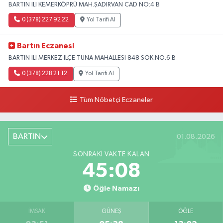
BARTIN ILI KEMERKÖPRÜ MAH.ŞADIRVAN CAD NO:4 B
0 (378) 227 92 22
Yol Tarifi Al
Bartın Eczanesi
BARTIN ILI MERKEZ ILÇE TUNA MAHALLESI 848 SOK.NO:6 B
0 (378) 228 21 12
Yol Tarifi Al
Tüm Nöbetçi Eczaneler
BARTIN
01.08.2026
SONRAKI VAKTE KALAN
45:07
Öğle Namazı
İMSAK
GÜNEŞ
ÖĞLE