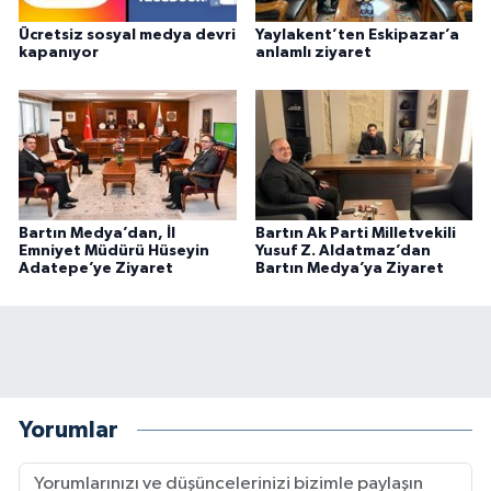
Ücretsiz sosyal medya devri
Yaylakent’ten Eskipazar’a
kapanıyor
anlamlı ziyaret
Bartın Medya’dan, İl
Bartın Ak Parti Milletvekili
Emniyet Müdürü Hüseyin
Yusuf Z. Aldatmaz’dan
Adatepe’ye Ziyaret
Bartın Medya’ya Ziyaret
Yorumlar