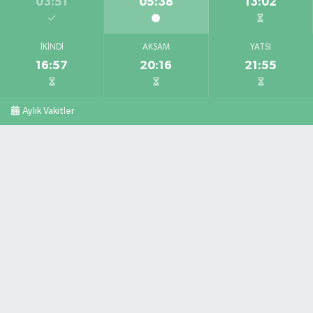
03:51
05:38
13:02
İKINDI
AKŞAM
YATSI
16:57
20:16
21:55
Aylık Vakitler