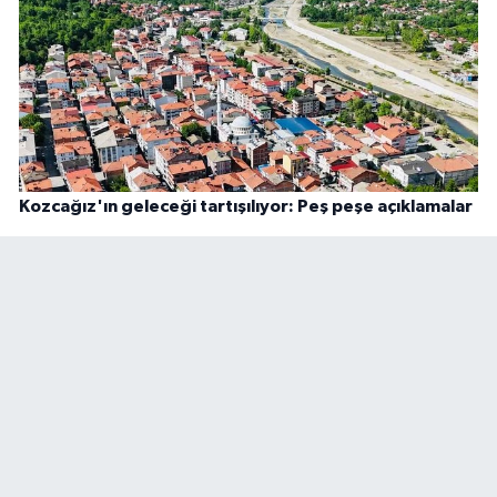
Kozcağız'ın geleceği tartışılıyor: Peş peşe açıklamalar