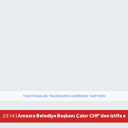
TÜM PIYASALARI TRADINGVIEW ÜZERINDEN TAKIP EDIN
BARÜ’yü Tercih Eden İlk 5 Bin Öğrenciye Aylık 25 
10:32 |
Amasra Belediye Başkanı Çakır CHP'den istifa e
23:14 |