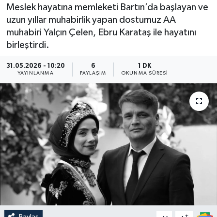
Meslek hayatına memleketi Bartın’da başlayan ve
Medya
uzun yıllar muhabirlik yapan dostumuz AA
muhabiri Yalçın Çelen, Ebru Karataş ile hayatını
Sağlık
birleştirdi.
Sinema
31.05.2026 - 10:20
6
1 DK
YAYINLANMA
PAYLAŞIM
OKUNMA SÜRESI
Sivil Toplum
Siyaset
Spor
Tarım
Turizm
Yaşam
Paylaş
-
+