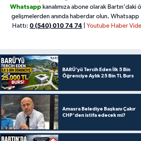
Whatsapp
kanalımıza abone olarak Bartın'daki 
gelişmelerden anında haberdar olun.
Whatsapp 
Hattı:
0 (540) 010 74 74
|
Youtube Haber Vide
BARÜ’yü Tercih Eden İlk 5 Bin
Öğrenciye Aylık 25 Bin TL Burs
Amasra Belediye Başkanı Çakır
CHP'den istifa edecek mi?