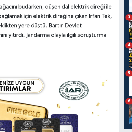
ağacını budarken, düşen dal elektrik direği ile
bağlamak için elektrik direğine çıkan İrfan Tek,
3
klikten yere düştü. Bartın Devlet
nı yitirdi. Jandarma olayla ilgili soruşturma
4
5
6