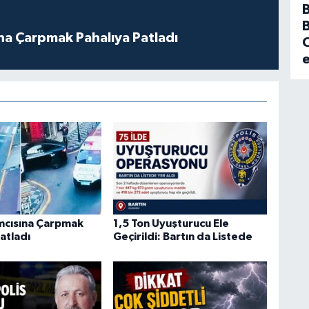
B
ına Çarpmak Pahalıya Patladı
C
ımcısına Çarpmak
1,5 Ton Uyuşturucu Ele
atladı
Geçirildi: Bartın da Listede