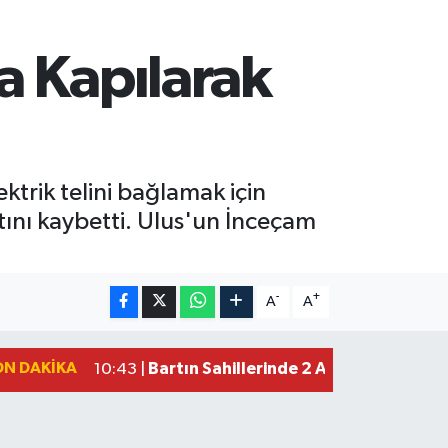
a Kapılarak
ktrik telini bağlamak için
tını kaybetti. Ulus'un İnceçam
-
+
A
A
ON DAKIKA
Bartın Sahillerinde 2 Ayda 271 Kişi 
10:43 |