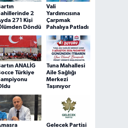
artın
Vali
ahillerinde 2
Yardımcısına
yda 271 Kişi
Çarpmak
Ölümden Döndü
Pahalıya Patladı
Bartın ANALİG
Tuna Mahallesi
Bocce Türkiye
Aile Sağlığı
Şampiyonu
Merkezi
Oldu
Taşınıyor
Amasra
Gelecek Partisi