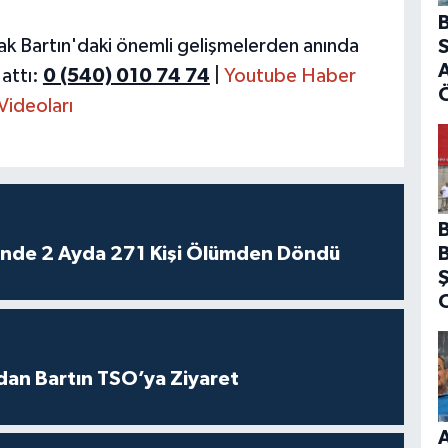
B
ak Bartın'daki önemli gelişmelerden anında
S
A
attı:
0 (540) 010 74 74
|
Youtube Haber
Videoları
rinde 2 Ayda 271 Kişi Ölümden Döndü
dan Bartın TSO’ya Ziyaret