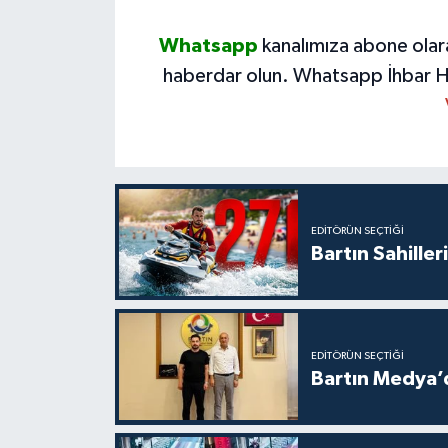
Whatsapp
kanalımıza abone olar
haberdar olun.
Whatsapp İhbar H
EDITÖRÜN SEÇTIĞI
Bartın Sahille
EDITÖRÜN SEÇTIĞI
Bartın Medya’