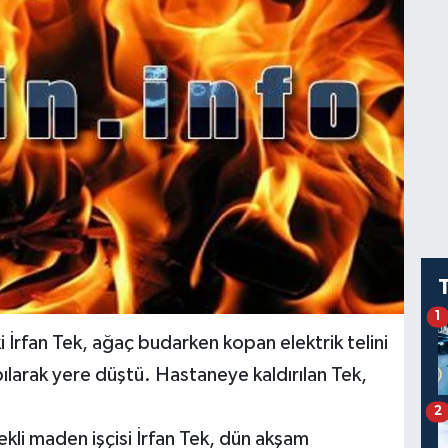
1
 İrfan Tek, ağaç budarken kopan elektrik telini
pılarak yere düştü. Hastaneye kaldırılan Tek,
2
li maden işçisi İrfan Tek, dün akşam