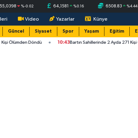
55,0398
64,1581
6508.83
%
-0.02
%
0.16
%
4.44
leri
Video
Yazarlar
Künye
Güncel
Siyaset
Spor
Yaşam
Eğitim
E
1 Kişi Ölümden Döndü
10:43
Bartın Sahillerinde 2 Ayda 271 Kiş