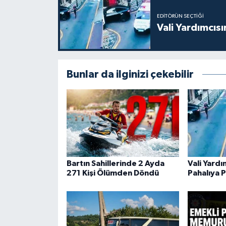
EDITÖRÜN SEÇTIĞI
Vali Yardımcıs
Bunlar da ilginizi çekebilir
Bartın Sahillerinde 2 Ayda
Vali Yard
271 Kişi Ölümden Döndü
Pahalıya P