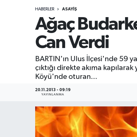
HABERLER
ASAYIŞ
Medya
Ağaç Budarke
Sağlık
Can Verdi
Sinema
BARTIN'ın Ulus İlçesi'nde 59 ya
Sivil Toplum
çıktığı direkte akıma kapılarak
Siyaset
Köyü'nde oturan...
Spor
20.11.2013 - 09:19
YAYINLANMA
Tarım
Turizm
Yaşam