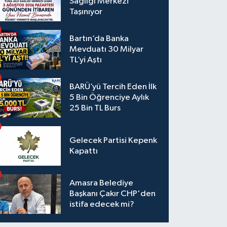
Sağlığı Merkezi
Taşınıyor
Bartın’da Banka
Mevduatı 30 Milyar
TL’yi Aştı
BARÜ’yü Tercih Eden İlk
5 Bin Öğrenciye Aylık
25 Bin TL Burs
Gelecek Partisi Kepenk
Kapattı
Amasra Belediye
Başkanı Çakır CHP'den
istifa edecek mi?