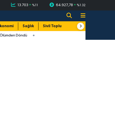
13.703
64.927,78
%
11
%
1.32
konomi
Sağlık
Sivil Toplum
Turizm
Yerel
i Ölümden Döndü