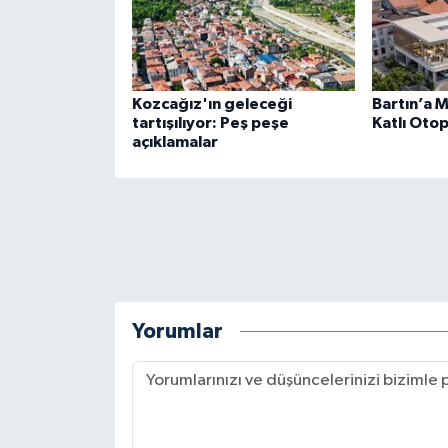
Kozcağız'ın geleceği
Bartın’a 
tartışılıyor: Peş peşe
Katlı Otop
açıklamalar
Yorumlar