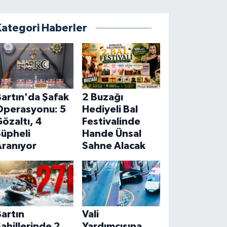
Kategori Haberler
artın'da Şafak
2 Buzağı
Operasyonu: 5
Hediyeli Bal
özaltı, 4
Festivalinde
Şüpheli
Hande Ünsal
Aranıyor
Sahne Alacak
artın
Vali
ahillerinde 2
Yardımcısına