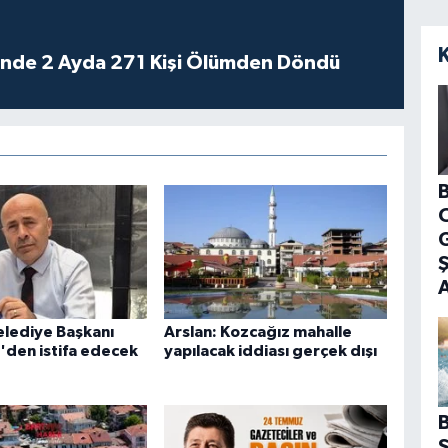
rinde 2 Ayda 271 Kişi Ölümden Döndü
B
G
lediye Başkanı
Arslan: Kozcağız mahalle
'den istifa edecek
yapılacak iddiası gerçek dışı
B
S