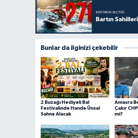
EDITÖRÜN SEÇTIĞI
Bartın Sahille
Bunlar da ilginizi çekebilir
2 Buzağı Hediyeli Bal
Amasra Be
Festivalinde Hande Ünsal
Çakır CHP
Sahne Alacak
mi?