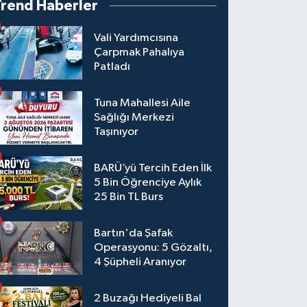
Trend Haberler
Vali Yardımcısına
Çarpmak Pahalıya
Patladı
Tuna Mahallesi Aile
Sağlığı Merkezi
Taşınıyor
BARÜ’yü Tercih Eden İlk
5 Bin Öğrenciye Aylık
25 Bin TL Burs
Bartın'da Şafak
Operasyonu: 5 Gözaltı,
4 Şüpheli Aranıyor
2 Buzağı Hediyeli Bal