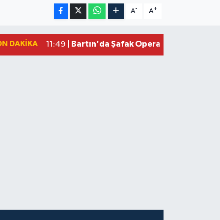
-
+
A
A
ON DAKIKA
Bartın'da Şafak Operasyonu: 5 Gözalt
11:49 |