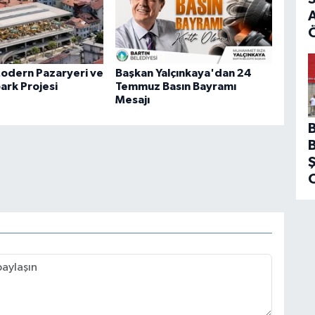
A
Modern Pazaryeri ve
Başkan Yalçınkaya'dan 24
ark Projesi
Temmuz Basın Bayramı
Mesajı