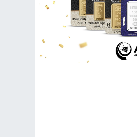
Yerel Yönetimler
DÜNYA
YEREL