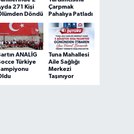
yda 271 Kişi
Çarpmak
Ölümden Döndü
Pahalıya Patladı
Bartın ANALİG
Tuna Mahallesi
Bocce Türkiye
Aile Sağlığı
Şampiyonu
Merkezi
Oldu
Taşınıyor