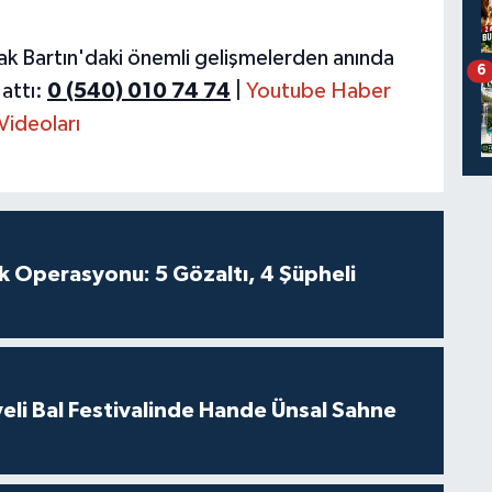
ak Bartın'daki önemli gelişmelerden anında
6
attı:
0 (540) 010 74 74
|
Youtube Haber
Videoları
k Operasyonu: 5 Gözaltı, 4 Şüpheli
eli Bal Festivalinde Hande Ünsal Sahne