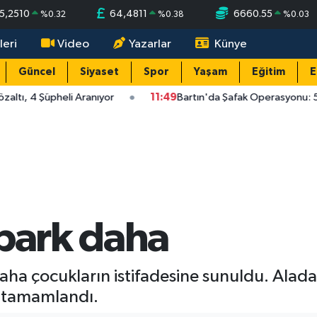
5,2510
64,4811
6660.55
%
0.32
%
0.38
%
0.03
leri
Video
Yazarlar
Künye
Güncel
Siyaset
Spor
Yaşam
Eğitim
E
altı, 4 Şüpheli Aranıyor
11:49
Bartın'da Şafak Operasyonu: 5 
 park daha
 daha çocukların istifadesine sunuldu. Ala
 tamamlandı.