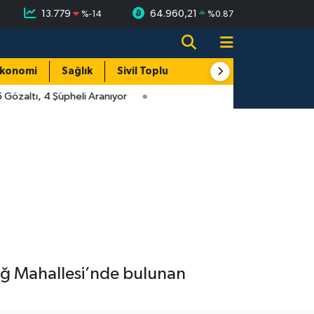
13.779
64.960,21
%
-14
%
0.87
konomi
Sağlık
Sivil Toplum
Turizm
Yerel
Gözaltı, 4 Şüpheli Aranıyor
dağ Mahallesi’nde bulunan