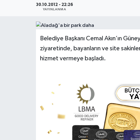
30.10.2012 - 22:26
YAYINLANMA
Medya
Sağlık
Belediye Başkanı Cemal Akın’ın Güneyk
Sinema
ziyaretinde, bayanların ve site sakinle
hizmet vermeye başladı.
Sivil Toplum
Siyaset
Spor
Tarım
Turizm
Yaşam