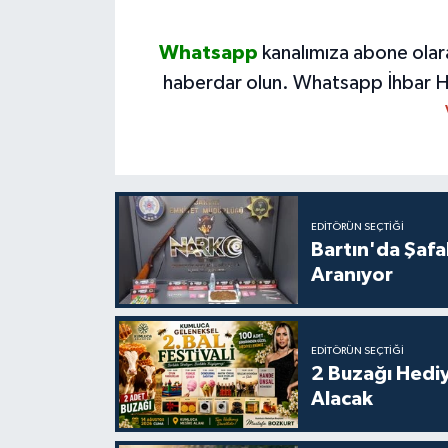
Whatsapp
kanalımıza abone olar
haberdar olun.
Whatsapp İhbar H
EDITÖRÜN SEÇTIĞI
Bartın'da Şafa
Aranıyor
EDITÖRÜN SEÇTIĞI
2 Buzağı Hediy
Alacak