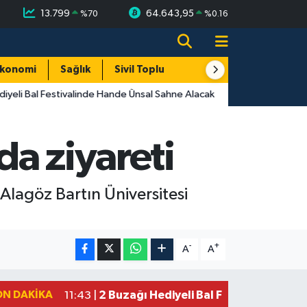
13.799
64.643,95
%
70
%
0.16
konomi
Sağlık
Sivil Toplum
Turizm
Yerel
yeli Bal Festivalinde Hande Ünsal Sahne Alacak
a ziyareti
Alagöz Bartın Üniversitesi
-
+
A
A
ON DAKIKA
2 Buzağı Hediyeli Bal Festivalinde Ha
11:43 |