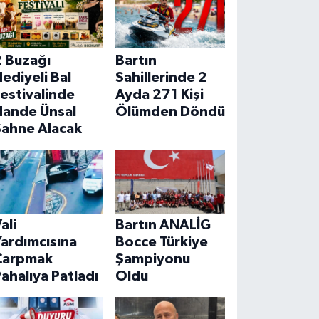
2 Buzağı
Bartın
ediyeli Bal
Sahillerinde 2
estivalinde
Ayda 271 Kişi
Hande Ünsal
Ölümden Döndü
Sahne Alacak
ali
Bartın ANALİG
ardımcısına
Bocce Türkiye
Çarpmak
Şampiyonu
ahalıya Patladı
Oldu