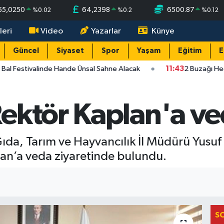
55,0250
64,2398
6500.87
%
0.02
%
0.2
%
0.12
leri
Video
Yazarlar
Künye
Güncel
Siyaset
Spor
Yaşam
Eğitim
E
Bal Festivalinde Hande Ünsal Sahne Alacak
11:43
2 Buzağı Hedi
ektör Kaplan'a ved
ıda, Tarım ve Hayvancılık İl Müdürü Yusuf 
an’a veda ziyaretinde bulundu.
S