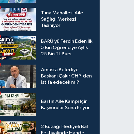
Tuna Mahallesi Aile
Sağlığı Merkezi
Taşınıyor
BARÜ’yü Tercih Eden İlk
5 Bin Öğrenciye Aylık
25 Bin TL Burs
Amasra Belediye
Başkanı Çakır CHP'den
istifa edecek mi?
Bartın Aile Kampı İçin
Başvurular Sona Eriyor
2 Buzağı Hediyeli Bal
Festivalinde Hande