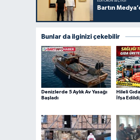
EDITÖRÜN SEÇTIĞI
Bartın Medya’
Bunlar da ilginizi çekebilir
Denizlerde 5 Aylık Av Yasağı
Hileli Gıd
Başladı
İfşa Edild