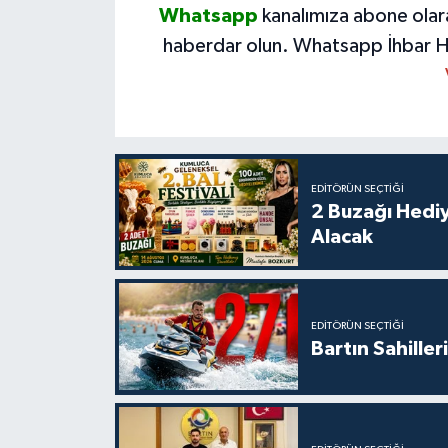
Whatsapp
kanalımıza abone olar
haberdar olun.
Whatsapp İhbar H
EDITÖRÜN SEÇTIĞI
2 Buzağı Hediy
Alacak
EDITÖRÜN SEÇTIĞI
Bartın Sahille