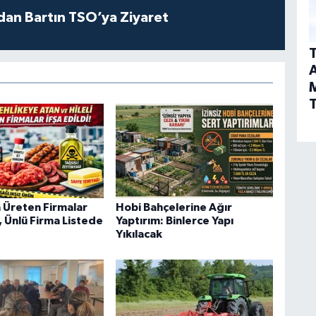
dan Bartın TSO’ya Ziyaret
T
A
T
a Üreten Firmalar
Hobi Bahçelerine Ağır
i, Ünlü Firma Listede
Yaptırım: Binlerce Yapı
Yıkılacak