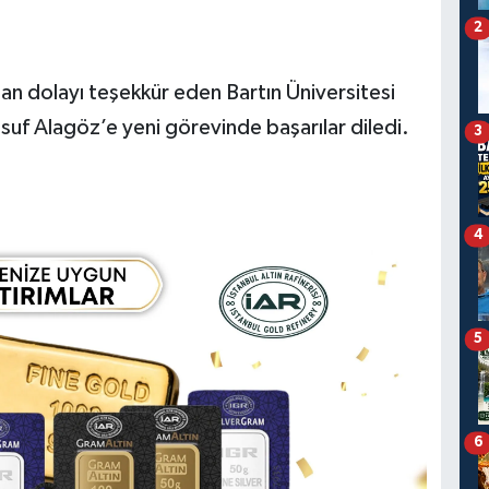
2
an dolayı teşekkür eden Bartın Üniversitesi
uf Alagöz’e yeni görevinde başarılar diledi.
3
4
5
6