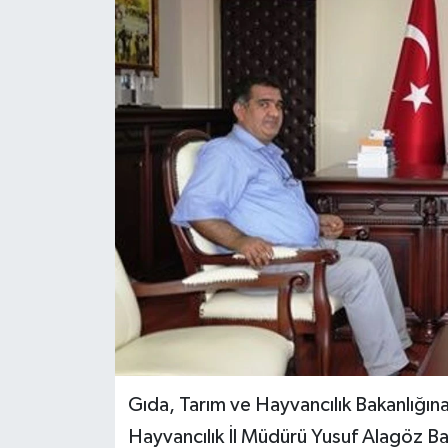
Medya
Sağlık
Sinema
Sivil Toplum
Siyaset
Spor
Tarım
Turizm
Gıda, Tarım ve Hayvancılık Bakanlığına
Hayvancılık İl Müdürü Yusuf Alagöz Ba
Yaşam