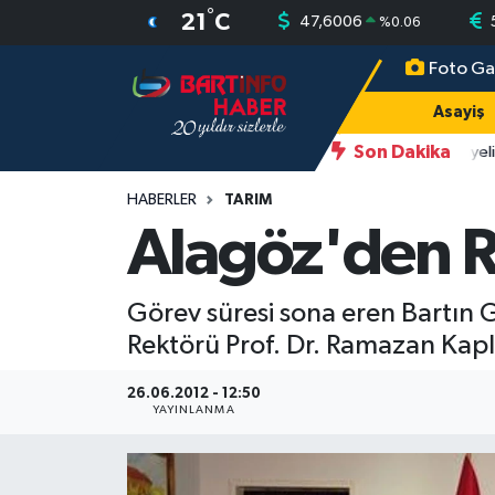
°
21
C
47,6006
%
0.06
Foto Ga
Asayiş
Bartın Nöbetçi Eczaneler
Asayiş
Bartın Hakkında
Bartın Hava Durumu
Son Dakika
11:43
2 Buzağı Hediyeli 
Çevre
Bartin Namaz Vakitleri
HABERLER
TARIM
Alagöz'den R
Eğitim
Bartın Trafik Yoğunluk Haritası
Görev süresi sona eren Bartın G
Ekonomi
Süper Lig Puan Durumu ve Fikstür
Rektörü Prof. Dr. Ramazan Kapl
Güncel
Tüm Manşetler
26.06.2012 - 12:50
YAYINLANMA
Kültür-Sanat
Son Dakika Haberleri
Magazin
Haber Arşivi