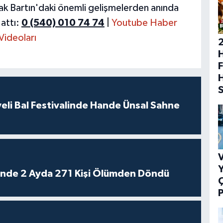
ak Bartın'daki önemli gelişmelerden anında
attı:
0 (540) 010 74 74
|
Youtube Haber
Videoları
H
F
eli Bal Festivalinde Hande Ünsal Sahne
V
Y
rinde 2 Ayda 271 Kişi Ölümden Döndü
P