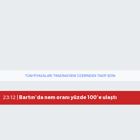
TÜM PIYASALARI TRADINGVIEW ÜZERINDEN TAKIP EDIN
Fındık üreticisinin beklediği haber: TMO fiyatı aç
22:22 |
Elektrik arızasını onanırken akıma kapılan işçi öl
15:21 |
Bartın'da nem oranı yüzde 100'e ulaştı
23:12 |