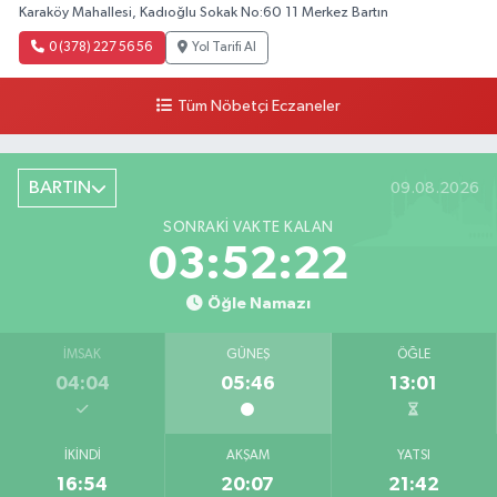
Karaköy Mahallesi, Kadıoğlu Sokak No:60 11 Merkez Bartın
0 (378) 227 56 56
Yol Tarifi Al
Tüm Nöbetçi Eczaneler
BARTIN
09.08.2026
SONRAKI VAKTE KALAN
03:52:21
Öğle Namazı
İMSAK
GÜNEŞ
ÖĞLE
04:04
05:46
13:01
İKINDI
AKŞAM
YATSI
16:54
20:07
21:42