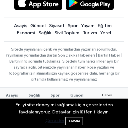
Asayiş
Güncel
Siyaset
Spor
Yaşam
Eğitim
Ekonomi
Sağlık
Sivil Toplum
Turizm
Yerel
Sitede yayınlanan içerik ve yorumlardan yazarları sorumludur.
Yayınlanan yorumlardan Bartın Son Dakika Haberleri | Bartın Haber |
Bartın İnfo sorumlu tutulamaz. Sitedeki tüm harici linkler ayrı bir
sayfada açılır. Sitemizde yayınlanan haber, köşe yazıları ve
fotoğraflar izin alınmaksızın kaynak gösterilse dahi, herhangi bir
ortamda kullanılamaz ve yayınlanamaz
Haber
Asayiş
Sağlık
Spor
Güncel
Yazılımı:
TE
Siyaset
Yaşam
Turizm
Eğitim
En iyi site deneyimi sağlamak için çerezlerden
Bilişim
|
Yerel
Magazin
Künye
Copyright ©
faydalanıyoruz. Detaylar için lütfen tıklayın.
Konaklama tesisleri
Bartın Medya
Bartın'da nem oranı yüzde 100'e ulaştı
23:12
2026
Çerezler
TAMAM