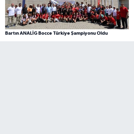
Bartın ANALİG Bocce Türkiye Şampiyonu Oldu