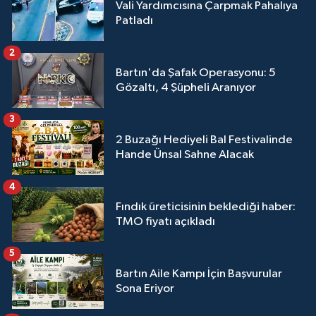
Vali Yardımcısına Çarpmak Pahalıya
Patladı
2
Bartın'da Şafak Operasyonu: 5
Gözaltı, 4 Şüpheli Aranıyor
3
2 Buzağı Hediyeli Bal Festivalinde
Hande Ünsal Sahne Alacak
4
Fındık üreticisinin beklediği haber:
TMO fiyatı açıkladı
5
Bartın Aile Kampı İçin Başvurular
Sona Eriyor