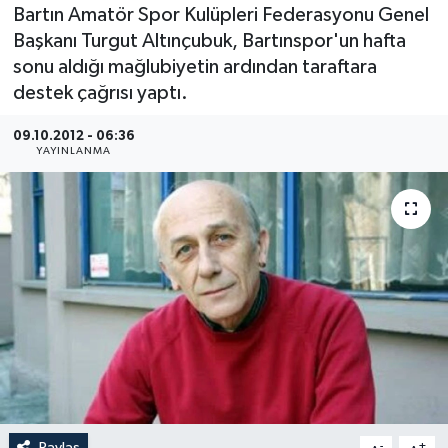
Bartın Amatör Spor Kulüpleri Federasyonu Genel
Medya
Başkanı Turgut Altınçubuk, Bartınspor'un hafta
sonu aldığı mağlubiyetin ardından taraftara
Sağlık
destek çağrısı yaptı.
Sinema
09.10.2012 - 06:36
YAYINLANMA
Sivil Toplum
Siyaset
Spor
Tarım
Turizm
Yaşam
Paylaş
-
+