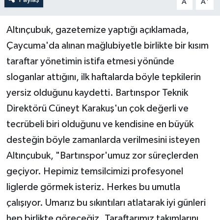
A
A
Yerel Yönetimler
Altınçubuk, gazetemize yaptığı açıklamada,
Çaycuma'da alınan mağlubiyetle birlikte bir kısım
DÜNYA
taraftar yönetimin istifa etmesi yönünde
YEREL
sloganlar attığını, ilk haftalarda böyle tepkilerin
yersiz olduğunu kaydetti. Bartınspor Teknik
Direktörü Cüneyt Karakuş'un çok değerli ve
tecrübeli biri olduğunu ve kendisine en büyük
desteğin böyle zamanlarda verilmesini isteyen
Altınçubuk, "Bartınspor'umuz zor süreçlerden
geçiyor. Hepimiz temsilcimizi profesyonel
liglerde görmek isteriz. Herkes bu umutla
çalışıyor. Umarız bu sıkıntıları atlatarak iyi günleri
hep birlikte göreceğiz. Taraftarımız takımlarını