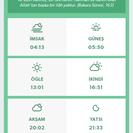
Allah'tan başka bir ilâh yoktur. (Bakara Sûresi, 163)
Medya
Sağlık
İMSAK
GÜNEŞ
Sinema
04:13
05:50
Sivil Toplum
Siyaset
ÖĞLE
İKINDI
Spor
13:01
16:51
Tarım
Turizm
AKŞAM
YATSI
20:02
21:33
Yaşam