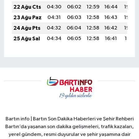
22 Ağu Cts
04:30
06:02
12:59
16:44
19:46
23 Ağu Paz
04:31
06:03
12:58
16:43
19:44
24 Ağu Pts
04:32
06:04
12:58
16:42
19:43
25 Ağu Sal
04:34
06:05
12:58
16:41
19:41
Bartın info | Bartın Son Dakika Haberleri ve Şehir Rehberi
Bartın’da yaşanan son dakika gelişmeleri, trafik kazaları,
yerel gündem, resmi duyurular ve şehir yaşamına dair