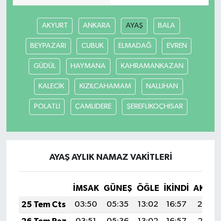
Yerel Yönetimler
AKYURT
ANKARA
AYAŞ
BALA
BEYPAZARI
CUBUK
ELMADAĞ
EVREN
DÜNYA
GÜDÜL
HAYMANA
KAHRAMANKAZAN
YEREL
KALECİK
KIZILCAHAMAM
NALLIHAN
POLATLI
ÇAMLIDERE
ŞEREFLİKOÇHİSAR
AYAŞ AYLIK NAMAZ VAKITLERI
İMSAK
GÜNEŞ
ÖĞLE
İKINDI
AKŞA
25 Tem Cts
03:50
05:35
13:02
16:57
20:19