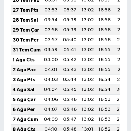
26 Tem Paz
03:51
05:36
13:02
16:57
20:18
27 Tem Pts
03:53
05:37
13:02
16:56
20:17
28 Tem Sal
03:54
05:38
13:02
16:56
20:16
29 Tem Çar
03:56
05:39
13:02
16:56
20:15
30 Tem Per
03:57
05:40
13:02
16:56
20:14
31 Tem Cum
03:59
05:41
13:02
16:55
20:13
1 Ağu Cts
04:00
05:42
13:02
16:55
20:12
2 Ağu Paz
04:01
05:43
13:02
16:55
20:11
3 Ağu Pts
04:03
05:44
13:02
16:54
20:10
4 Ağu Sal
04:04
05:45
13:02
16:54
20:09
5 Ağu Çar
04:06
05:46
13:02
16:53
20:08
6 Ağu Per
04:07
05:46
13:02
16:53
20:07
7 Ağu Cum
04:09
05:47
13:02
16:53
20:06
8 Ağu Cts
04:10
05:48
13:01
16:52
20:05