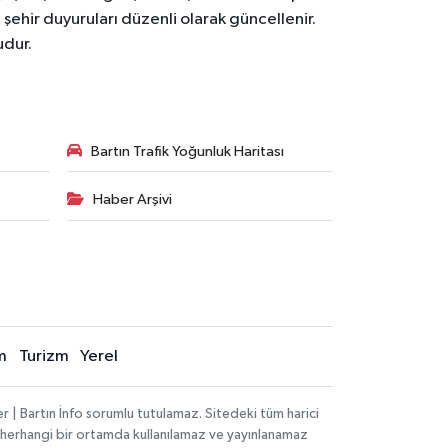
 şehir duyuruları düzenli olarak güncellenir.
udur.
Bartın Trafik Yoğunluk Haritası
Haber Arşivi
m
Turizm
Yerel
 | Bartın İnfo sorumlu tutulamaz. Sitedeki tüm harici
hi, herhangi bir ortamda kullanılamaz ve yayınlanamaz