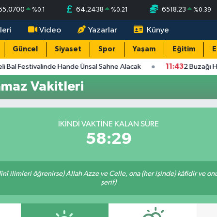
55,0700
64,2438
6518.23
%
0.1
%
0.21
%
0.39
leri
Video
Yazarlar
Künye
Güncel
Siyaset
Spor
Yaşam
Eğitim
E
li Bal Festivalinde Hande Ünsal Sahne Alacak
11:43
2 Buzağı He
maz Vakitleri
İKINDI VAKTINE KALAN SÜRE
58:29
î ilimleri öğrenirse) Allah Azze ve Celle, ona (her işinde) kâfidir ve on
şerif)