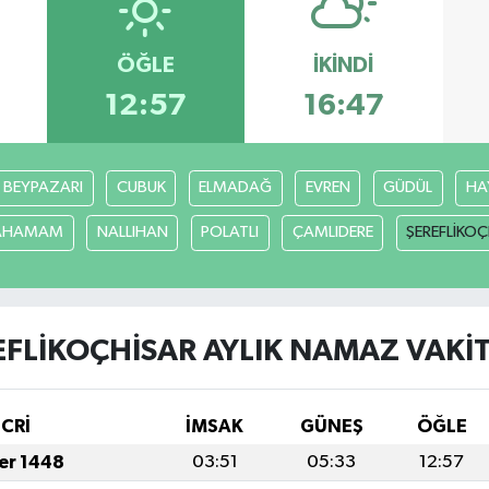
ÖĞLE
İKINDI
12:57
16:47
BEYPAZARI
CUBUK
ELMADAĞ
EVREN
GÜDÜL
HA
CAHAMAM
NALLIHAN
POLATLI
ÇAMLIDERE
ŞEREFLİKO
EFLİKOÇHİSAR AYLIK NAMAZ VAKIT
İCRİ
İMSAK
GÜNEŞ
ÖĞLE
fer 1448
03:51
05:33
12:57