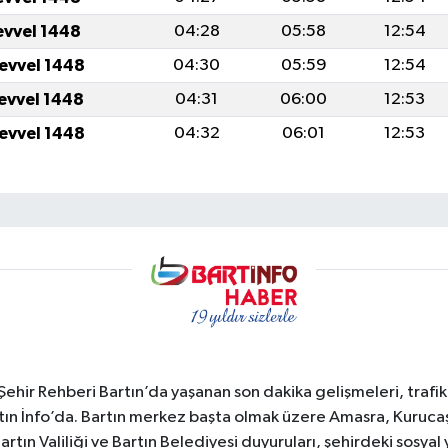
evvel 1448
04:28
05:58
12:54
levvel 1448
04:30
05:59
12:54
levvel 1448
04:31
06:00
12:53
levvel 1448
04:32
06:01
12:53
e Şehir Rehberi Bartın’da yaşanan son dakika gelişmeleri, trafi
ın İnfo’da. Bartın merkez başta olmak üzere Amasra, Kurucaşi
 Bartın Valiliği ve Bartın Belediyesi duyuruları, şehirdeki sos