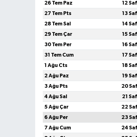
26 Tem Paz
12 Sa
27 Tem Pts
13 Sa
Yerel Yönetimler
28 Tem Sal
14 Sa
DÜNYA
29 Tem Çar
15 Sa
30 Tem Per
16 Sa
YEREL
31 Tem Cum
17 Sa
1 Ağu Cts
18 Sa
2 Ağu Paz
19 Sa
3 Ağu Pts
20 Sa
4 Ağu Sal
21 Sa
5 Ağu Çar
22 Sa
6 Ağu Per
23 Sa
7 Ağu Cum
24 Sa