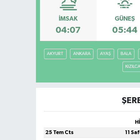
Medya
İMSAK
GÜNEŞ
Sağlık
04:07
05:44
Sinema
AKYURT
ANKARA
AYAŞ
BALA
Sivil Toplum
KIZIL
Siyaset
Spor
ŞER
Tarım
H
Turizm
25 Tem Cts
11 Sa
Yaşam