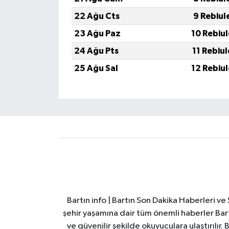
22 Ağu Cts
9 Rebiul
23 Ağu Paz
10 Rebiu
24 Ağu Pts
11 Rebiu
25 Ağu Sal
12 Rebiu
Bartın info | Bartın Son Dakika Haberleri v
şehir yaşamına dair tüm önemli haberler Bart
ve güvenilir şekilde okuyuculara ulaştırılır.