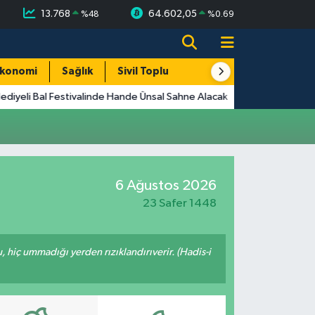
13.768
64.602,05
%
48
%
0.69
konomi
Sağlık
Sivil Toplum
Turizm
Yerel
diyeli Bal Festivalinde Hande Ünsal Sahne Alacak
6 Ağustos 2026
23 Safer 1448
u, hiç ummadığı yerden rızıklandırıverir. (Hadis-i