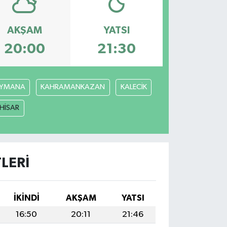
AKŞAM
YATSI
20:00
21:30
YMANA
KAHRAMANKAZAN
KALECİK
ÇHİSAR
LERI
İKINDI
AKŞAM
YATSI
16:50
20:11
21:46