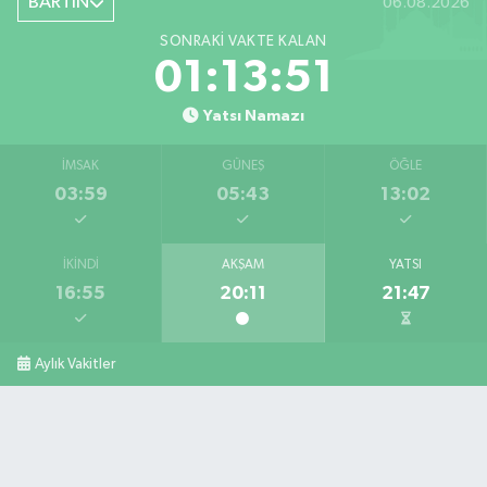
BARTIN
06.08.2026
0 (378) 227 85 45
Yol Tarifi Al
SONRAKI VAKTE KALAN
01:13:50
Yatsı Namazı
İMSAK
GÜNEŞ
ÖĞLE
03:59
05:43
13:02
İKINDI
AKŞAM
YATSI
16:55
20:11
21:47
Aylık Vakitler