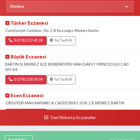
Türker Eczanesi
Cumhuriyet Caddesi, No:2 A Kozcağız Merkez Bartın
0 (378) 233 45 38
Yol Tarifi Al
Büyük Eczanesi
BARTIN ILI MERKEZ ILÇE KEMERKÖPRÜ MAH.DAVUT FIRINCIOGLU CAD.
NO:44
0 (378) 228 00 36
Yol Tarifi Al
Esen Eczanesi
ORDUYERİ MAH.KAYNARCA CADDESİ665.SOK.2 B MERKEZ BARTIN
0 (378) 502 33 32
Yol Tarifi Al
Tüm Nöbetçi Eczaneler
Çolpak Eczanesi
Şiremirçavuş Mahallesi, Kırıkçı Zeliha Ana Sokak No:20 8 Merkez Bartın