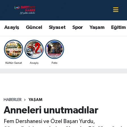
Asayiş
Bartın Nöbetçi Eczaneler
Asayiş
Güncel
Siyaset
Spor
Yaşam
Eğitim
Bartın Hakkında
Bartın Hava Durumu
Çevre
Bartin Namaz Vakitleri
Kültür-Sanat
Asayiş
Foto
Eğitim
Bartın Trafik Yoğunluk Haritası
Ekonomi
Süper Lig Puan Durumu ve Fikstür
Güncel
Tüm Manşetler
HABERLER
YAŞAM
Anneleri unutmadılar
Kültür-Sanat
Son Dakika Haberleri
Fem Dershanesi ve Özel Başarı Yurdu,
Magazin
Haber Arşivi