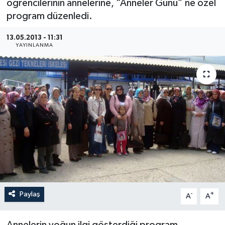
öğrencilerinin annelerine, “Anneler Günü” ne özel
program düzenledi.
Medya
13.05.2013 - 11:31
Sağlık
YAYINLANMA
Sinema
Sivil Toplum
Siyaset
Spor
Tarım
Paylaş
-
+
A
A
Turizm
Yaşam
Annelerin yoğun ilgi gösterdiği program