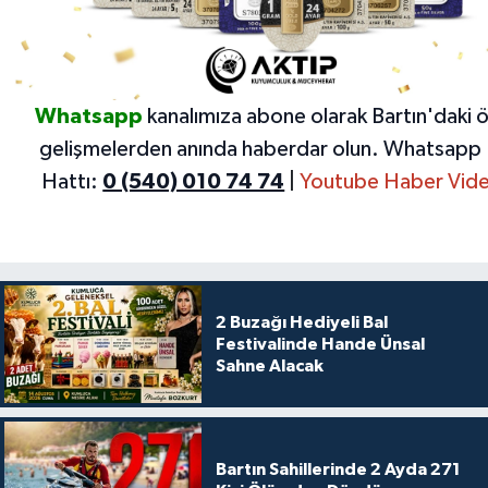
Whatsapp
kanalımıza abone olarak Bartın'daki 
gelişmelerden anında haberdar olun.
Whatsapp 
Hattı:
0 (540) 010 74 74
|
Youtube Haber Vide
2 Buzağı Hediyeli Bal
Festivalinde Hande Ünsal
Sahne Alacak
Bartın Sahillerinde 2 Ayda 271