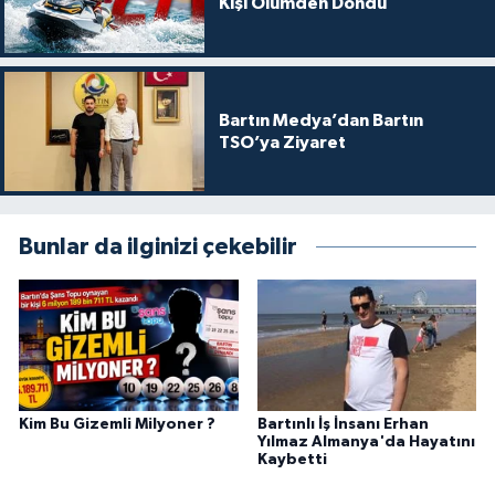
Kişi Ölümden Döndü
Bartın Medya’dan Bartın
TSO’ya Ziyaret
Bunlar da ilginizi çekebilir
Kim Bu Gizemli Milyoner ?
Bartınlı İş İnsanı Erhan
Yılmaz Almanya'da Hayatını
Kaybetti