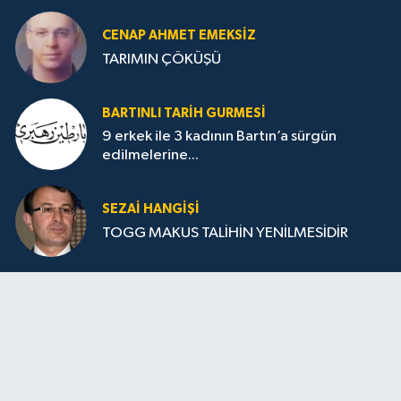
CENAP AHMET EMEKSİZ
TARIMIN ÇÖKÜŞÜ
BARTINLI TARIH GURMESI
9 erkek ile 3 kadının Bartın’a sürgün
edilmelerine...
SEZAI HANGİŞİ
TOGG MAKUS TALİHİN YENİLMESİDİR