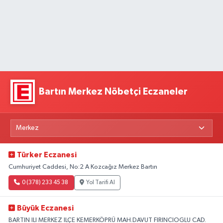
Bartın Merkez Nöbetçi Eczaneler
Türker Eczanesi
Cumhuriyet Caddesi, No:2 A Kozcağız Merkez Bartın
0 (378) 233 45 38
Yol Tarifi Al
Büyük Eczanesi
BARTIN ILI MERKEZ ILÇE KEMERKÖPRÜ MAH.DAVUT FIRINCIOGLU CAD.