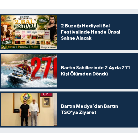
2 Buzağı Hediyeli Bal
Festivalinde Hande Ünsal
Sahne Alacak
Bartın Sahillerinde 2 Ayda 271
Kişi Ölümden Döndü
Bartın Medya’dan Bartın
TSO’ya Ziyaret