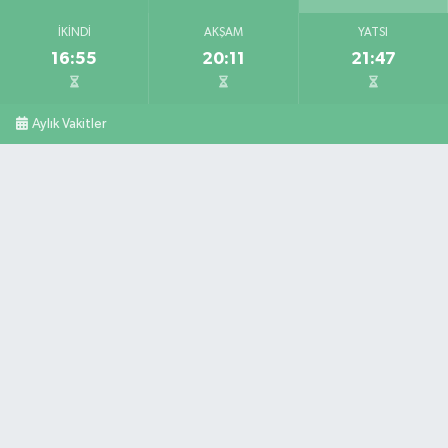
İKINDI
AKŞAM
YATSI
16:55
20:11
21:47
Aylık Vakitler