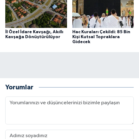
İl Özel İdare Kavşağı, Akıllı
Hac Kuraları Çekildi: 85 Bin
Kavşağa Dönüştürülüyor
Kişi Kutsal Topraklara
Gidecek
Yorumlar