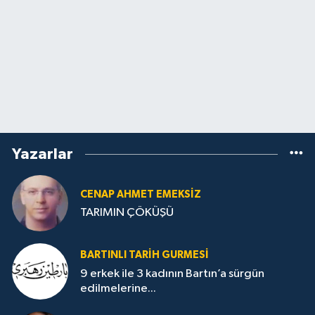
Yazarlar
CENAP AHMET EMEKSİZ
TARIMIN ÇÖKÜŞÜ
BARTINLI TARIH GURMESI
9 erkek ile 3 kadının Bartın’a sürgün
edilmelerine...