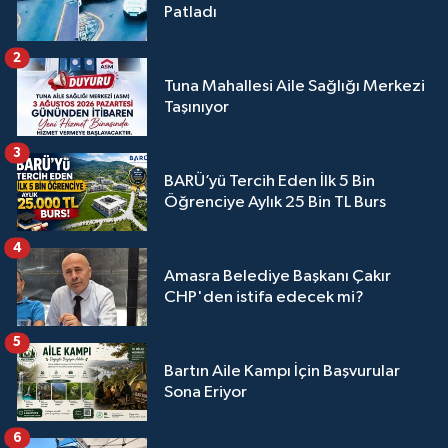
Patladı
2
Tuna Mahallesi Aile Sağlığı Merkezi
Taşınıyor
3
BARÜ’yü Tercih Eden İlk 5 Bin
Öğrenciye Aylık 25 Bin TL Burs
4
Amasra Belediye Başkanı Çakır
CHP'den istifa edecek mi?
5
Bartın Aile Kampı İçin Başvurular
Sona Eriyor
6