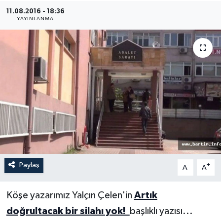
11.08.2016 - 18:36
Medya
YAYINLANMA
Sağlık
Sinema
Sivil Toplum
Siyaset
Spor
Paylaş
-
+
A
A
Tarım
Turizm
Köşe yazarımız Yalçın Çelen'in
Artık
doğrultacak bir silahı yok!
başlıklı yazısı...
Yaşam