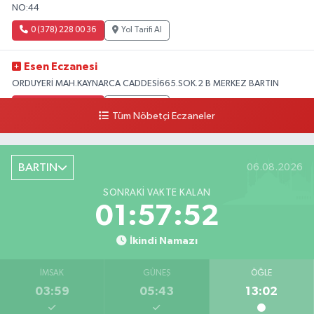
NO:44
0 (378) 228 00 36
Yol Tarifi Al
Esen Eczanesi
ORDUYERİ MAH.KAYNARCA CADDESİ665.SOK.2 B MERKEZ BARTIN
0 (378) 502 33 32
Yol Tarifi Al
Tüm Nöbetçi Eczaneler
Çolpak Eczanesi
Şiremirçavuş Mahallesi, Kırıkçı Zeliha Ana Sokak No:20 8 Merkez Bartın
BARTIN
06.08.2026
0 (378) 227 85 45
Yol Tarifi Al
SONRAKI VAKTE KALAN
01:57:51
İkindi Namazı
İMSAK
GÜNEŞ
ÖĞLE
03:59
05:43
13:02