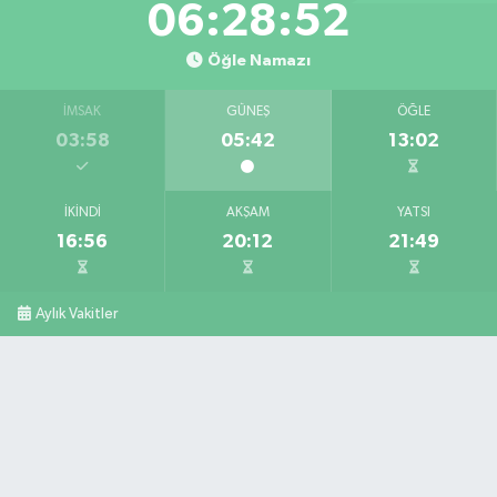
06:28:50
Öğle Namazı
İMSAK
GÜNEŞ
ÖĞLE
03:58
05:42
13:02
İKINDI
AKŞAM
YATSI
16:56
20:12
21:49
Aylık Vakitler