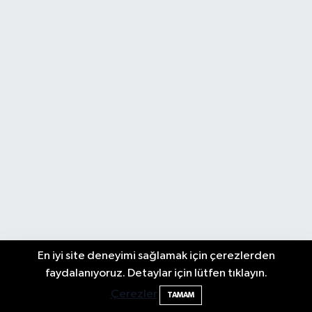
En iyi site deneyimi sağlamak için çerezlerden
Biyografi
Bartın TSO'da Ortak Gündem: Ekonomi
17:19
faydalanıyoruz. Detaylar için lütfen tıklayın.
ve Sektörel Sorunlar
Çerezler
TAMAM