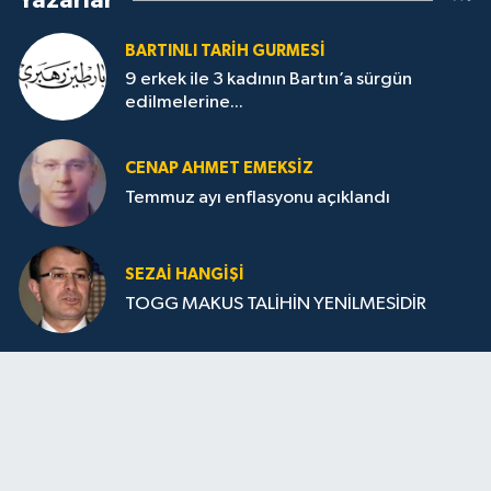
Yazarlar
BARTINLI TARIH GURMESI
9 erkek ile 3 kadının Bartın’a sürgün
edilmelerine...
CENAP AHMET EMEKSİZ
Temmuz ayı enflasyonu açıklandı
SEZAI HANGİŞİ
TOGG MAKUS TALİHİN YENİLMESİDİR