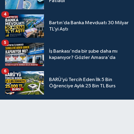
Patladı
4
Bartın’da Banka Mevduatı 30 Milyar
TL’yi Aştı
5
İş Bankası'nda bir şube daha mı
kapanıyor? Gözler Amasra'da
6
BARÜ’yü Tercih Eden İlk 5 Bin
Öğrenciye Aylık 25 Bin TL Burs