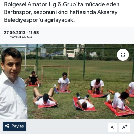
Bölgesel Amatör Lig 6.Grup'ta mücade eden
Medya
Bartınspor, sezonun ikinci haftasında Aksaray
Belediyespor'u ağırlayacak.
Sağlık
27.09.2013 - 11:58
YAYINLANMA
Sinema
Sivil Toplum
Siyaset
Spor
Tarım
Turizm
Paylaş
-
+
A
A
Yaşam