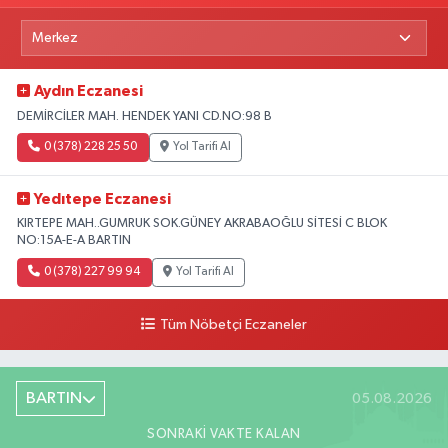
Aydın Eczanesi
DEMİRCİLER MAH. HENDEK YANI CD.NO:98 B
0 (378) 228 25 50
Yol Tarifi Al
Yedıtepe Eczanesi
KIRTEPE MAH..GUMRUK SOK.GÜNEY AKRABAOĞLU SİTESİ C BLOK
NO:15A-E-A BARTIN
0 (378) 227 99 94
Yol Tarifi Al
Tüm Nöbetçi Eczaneler
BARTIN
05.08.2026
SONRAKI VAKTE KALAN