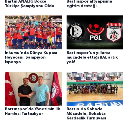
Bartın ANALİG Bocce
Bartınspor altyapısına
Türkiye Şampiyonu Oldu
eğitim desteği
İnkumu'nda Dünya Kupası
Bartınspor'un yıllarca
Heyecanı: Şampiyon
mücadele ettiği BAL artık
İspanya
yok!
Bartınspor'da Yönetimin İlk
Bartın'da Sahada
Hamlesi Tartışılıyor
Mücadele, Sokakta
Kardeşlik Turnuvası