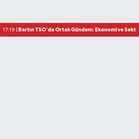
Bartın Medya’dan Bartın TSO’ya Ziyaret
17:11 |
Vali Yardımcısına Çarpmak Pahalıya Patladı
15:17 |
Bartın TSO'da Ortak Gündem: Ekonomi ve Sektö
17:19 |