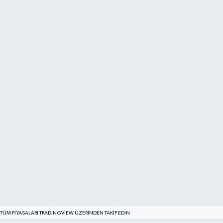
TÜM PIYASALARI TRADINGVIEW ÜZERINDEN TAKIP EDIN