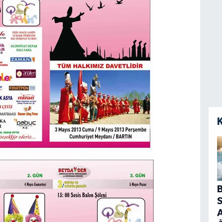
B
S
A