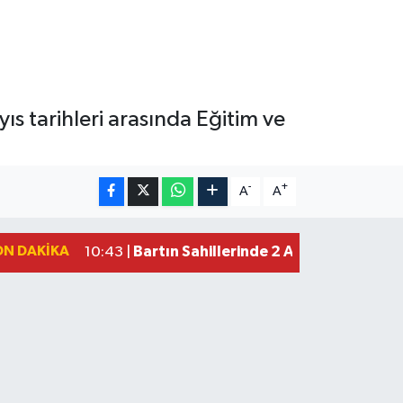
 tarihleri arasında Eğitim ve
-
+
A
A
ON DAKIKA
Bartın Sahillerinde 2 Ayda 271 Kişi 
10:43 |