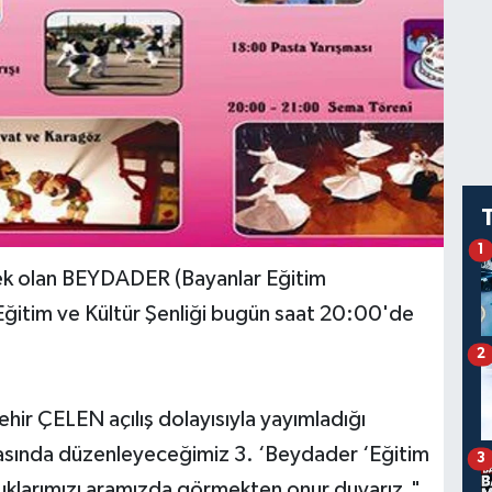
1
k olan BEYDADER (Bayanlar Eğitim
ğitim ve Kültür Şenliği bugün saat 20:00'de
2
r ÇELEN açılış dolayısıyla yayımladığı
rasında düzenleyeceğimiz 3. ‘Beydader ‘Eğitim
3
nuklarımızı aramızda görmekten onur duyarız."