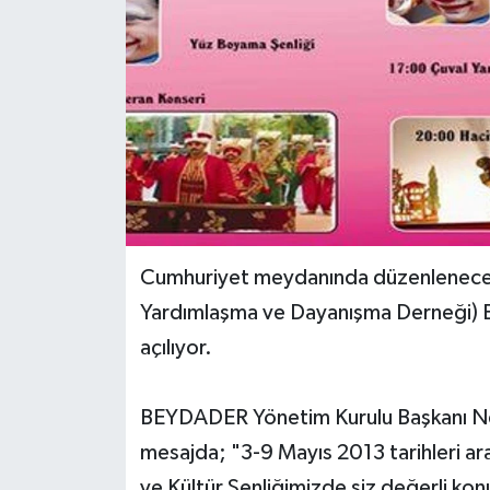
Yerel Yönetimler
DÜNYA
YEREL
Cumhuriyet meydanında düzenlenece
Yardımlaşma ve Dayanışma Derneği) E
açılıyor.
BEYDADER Yönetim Kurulu Başkanı Nehi
mesajda; "3-9 Mayıs 2013 tarihleri a
ve Kültür Şenliğimizde siz değerli ko