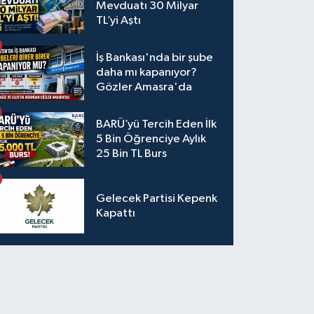
Mevduatı 30 Milyar
TL’yi Aştı
İş Bankası'nda bir şube
daha mı kapanıyor?
Gözler Amasra'da
BARÜ’yü Tercih Eden İlk
5 Bin Öğrenciye Aylık
25 Bin TL Burs
Gelecek Partisi Kepenk
Kapattı