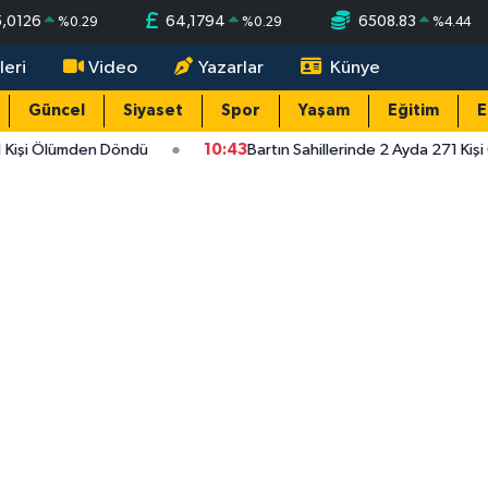
5,0126
64,1794
6508.83
%
0.29
%
0.29
%
4.44
leri
Video
Yazarlar
Künye
Güncel
Siyaset
Spor
Yaşam
Eğitim
E
 Kişi Ölümden Döndü
10:43
Bartın Sahillerinde 2 Ayda 271 Kiş