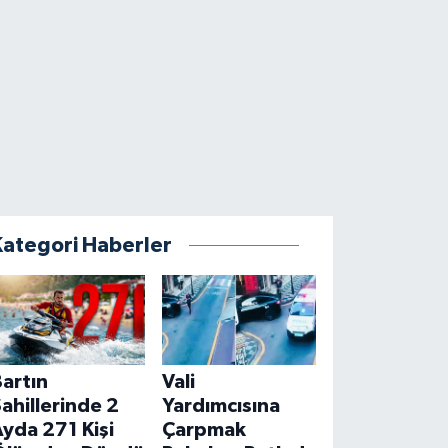
Kategori Haberler
artın
Vali
ahillerinde 2
Yardımcısına
yda 271 Kişi
Çarpmak