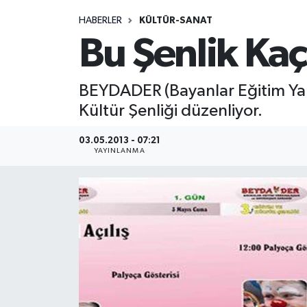
HABERLER
KÜLTÜR-SANAT
Medya
Bu Şenlik Ka
Sağlık
BEYDADER (Bayanlar Eğitim Yar
Sinema
Kültür Şenliği düzenliyor.
Sivil Toplum
03.05.2013 - 07:21
YAYINLANMA
Siyaset
Spor
Tarım
Turizm
Yaşam