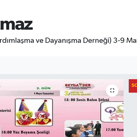
çmaz
dımlaşma ve Dayanışma Derneği) 3-9 Mayıs
S