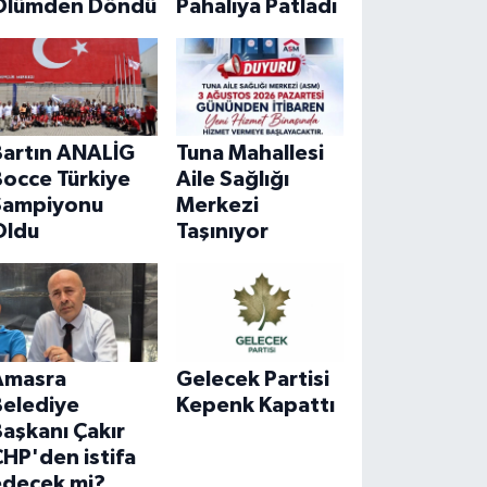
Ölümden Döndü
Pahalıya Patladı
Bartın ANALİG
Tuna Mahallesi
Bocce Türkiye
Aile Sağlığı
Şampiyonu
Merkezi
Oldu
Taşınıyor
Amasra
Gelecek Partisi
Belediye
Kepenk Kapattı
aşkanı Çakır
HP'den istifa
edecek mi?