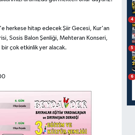
4
'e herkese hitap edecek Şiir Gecesi, Kur'an
si, Sosis Balon Şenliği, Mehteran Konseri,
ir çok etkinlik yer alacak.
5
00
6