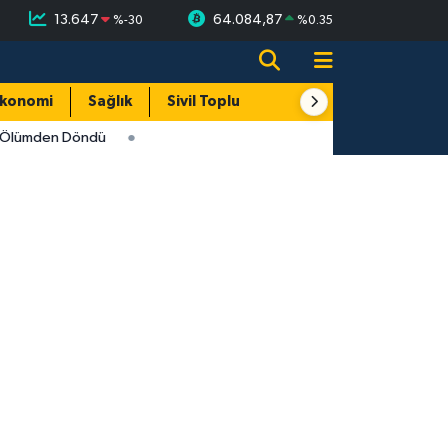
13.647
64.084,87
%
-30
%
0.35
konomi
Sağlık
Sivil Toplum
Turizm
Yerel
i Ölümden Döndü