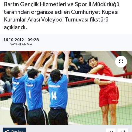
Bartın Gençlik Hizmetleri ve Spor İl Müdürlüğü
Medya
tarafından organize edilen Cumhuriyet Kupası
Kurumlar Arası Voleybol Turnuvası fikstürü
Sağlık
açıklandı.
Sinema
16.10.2012 - 09:28
YAYINLANMA
Sivil Toplum
Siyaset
Spor
Tarım
Turizm
Yaşam
Paylaş
-
+