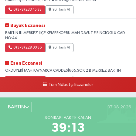
Cumhuriyet Caddesi, No:2 A Kozcağız Merkez Bartın
0 (378) 233 45 38
Yol Tarifi Al
Büyük Eczanesi
BARTIN ILI MERKEZ ILÇE KEMERKÖPRÜ MAH.DAVUT FIRINCIOGLU CAD.
NO:44
0 (378) 228 00 36
Yol Tarifi Al
Esen Eczanesi
ORDUYERİ MAH.KAYNARCA CADDESİ665.SOK.2 B MERKEZ BARTIN
0 (378) 502 33 32
Yol Tarifi Al
Tüm Nöbetçi Eczaneler
Çolpak Eczanesi
Şiremirçavuş Mahallesi, Kırıkçı Zeliha Ana Sokak No:20 8 Merkez Bartın
BARTIN
07.08.2026
0 (378) 227 85 45
Yol Tarifi Al
SONRAKI VAKTE KALAN
39:12