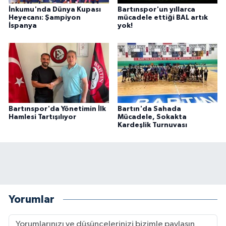
İnkumu'nda Dünya Kupası
Bartınspor'un yıllarca
Heyecanı: Şampiyon
mücadele ettiği BAL artık
İspanya
yok!
Bartınspor'da Yönetimin İlk
Bartın'da Sahada
Hamlesi Tartışılıyor
Mücadele, Sokakta
Kardeşlik Turnuvası
Yorumlar