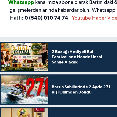
Whatsapp
kanalımıza abone olarak Bartın'daki 
gelişmelerden anında haberdar olun.
Whatsapp 
Hattı:
0 (540) 010 74 74
|
Youtube Haber Vide
2 Buzağı Hediyeli Bal
Festivalinde Hande Ünsal
Sahne Alacak
Bartın Sahillerinde 2 Ayda 271
Kişi Ölümden Döndü