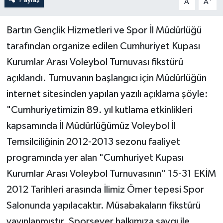
A
A
Yerel Yönetimler
Bartın Gençlik Hizmetleri ve Spor İl Müdürlüğü
tarafından organize edilen Cumhuriyet Kupası
DÜNYA
Kurumlar Arası Voleybol Turnuvası fikstürü
YEREL
açıklandı. Turnuvanın başlangıcı için Müdürlüğün
internet sitesinden yapılan yazılı açıklama şöyle:
"Cumhuriyetimizin 89. yıl kutlama etkinlikleri
kapsamında İl Müdürlüğümüz Voleybol İl
Temsilciliğinin 2012-2013 sezonu faaliyet
programında yer alan "Cumhuriyet Kupası
Kurumlar Arası Voleybol Turnuvasının" 15-31 EKİM
2012 Tarihleri arasında İlimiz Ömer tepesi Spor
Salonunda yapılacaktır. Müsabakaların fikstürü
yayınlanmıştır. Sporsever halkımıza saygı ile