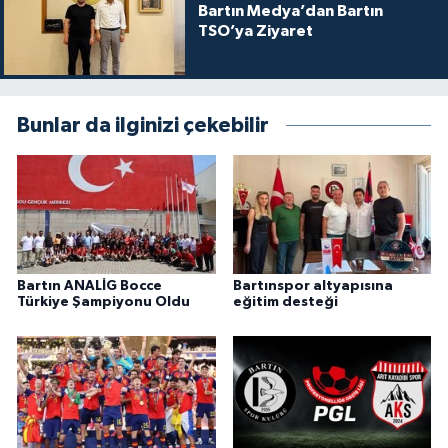
Bartın Medya’dan Bartın
TSO’ya Ziyaret
Bunlar da ilginizi çekebilir
Bartın ANALİG Bocce
Bartınspor altyapısına
Türkiye Şampiyonu Oldu
eğitim desteği