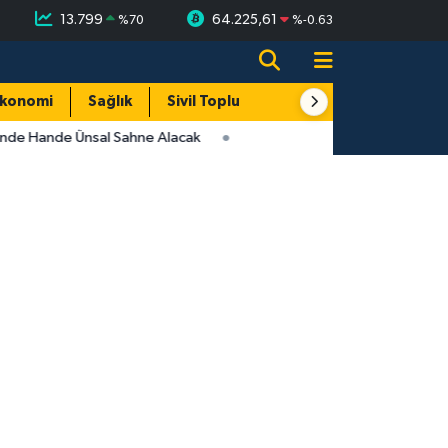
13.799
64.225,61
%
70
%
-0.63
konomi
Sağlık
Sivil Toplum
Turizm
Yerel
inde Hande Ünsal Sahne Alacak