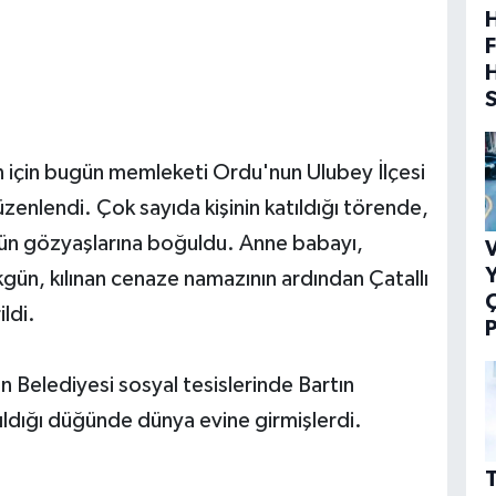
H
F
 için bugün memleketi Ordu'nun Ulubey İlçesi
zenlendi. Çok sayıda kişinin katıldığı törende,
n gözyaşlarına boğuldu. Anne babayı,
V
Y
Akgün, kılınan cenaze namazının ardından Çatallı
ldi.
P
 Belediyesi sosyal tesislerinde Bartın
ıldığı düğünde dünya evine girmişlerdi.
T