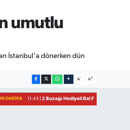
in umutlu
an İstanbul'a dönerken dün
-
+
A
A
ON DAKIKA
2 Buzağı Hediyeli Bal Festivalinde Ha
11:43 |