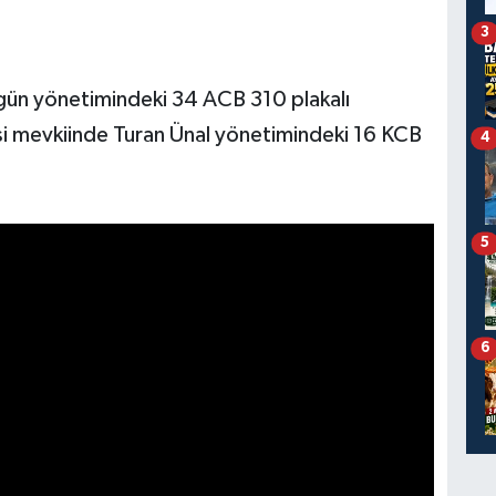
3
gün yönetimindeki 34 ACB 310 plakalı
esi mevkiinde Turan Ünal yönetimindeki 16 KCB
4
5
6