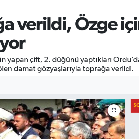
 verildi, Özge iç
üyor
 yapan çift, 2. düğünü yaptıkları Ordu’d
ölen damat gözyaşlarıyla toprağa verildi.
S