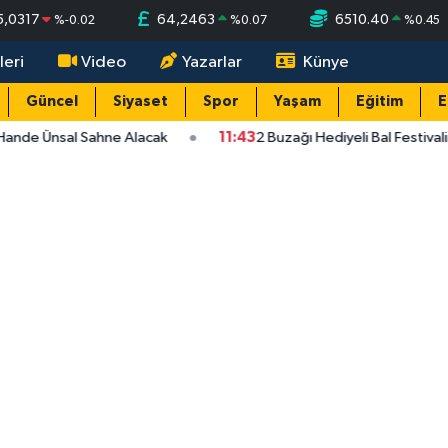
5,0317
64,2463
6510.40
%
-0.02
%
0.07
%
0.45
leri
Video
Yazarlar
Künye
Güncel
Siyaset
Spor
Yaşam
Eğitim
E
Hande Ünsal Sahne Alacak
11:43
2 Buzağı Hediyeli Bal Festival