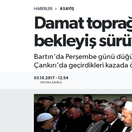
HABERLER
ASAYIŞ
Medya
Damat toprağa
Sağlık
bekleyiş sür
Sinema
Bartın'da Perşembe günü düğün
Sivil Toplum
Çankırı'da geçirdikleri kazada 
Siyaset
03.10.2017 - 12:54
YAYINLANMA
Spor
Tarım
Turizm
Yaşam