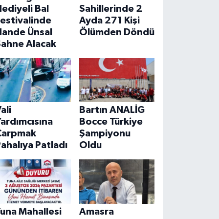
ediyeli Bal
Sahillerinde 2
estivalinde
Ayda 271 Kişi
Hande Ünsal
Ölümden Döndü
Sahne Alacak
ali
Bartın ANALİG
ardımcısına
Bocce Türkiye
Çarpmak
Şampiyonu
ahalıya Patladı
Oldu
una Mahallesi
Amasra