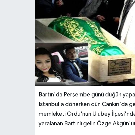
Yerel Yönetimler
DÜNYA
YEREL
Bartın'da Perşembe günü düğün yapan 
İstanbul'a dönerken dün Çankırı'da g
memleketi Ordu'nun Ulubey İlçesi'nde 
yaralanan Bartınlı gelin Özge Akgün'ün