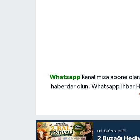
Whatsapp
kanalımıza abone olar
haberdar olun.
Whatsapp İhbar H
EDITÖRÜN SEÇTIĞI
2 Buzağı Hediy