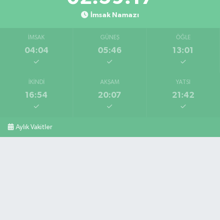
İmsak Namazı
İMSAK
GÜNEŞ
ÖĞLE
04:04
05:46
13:01
İKINDI
AKŞAM
YATSI
16:54
20:07
21:42
Aylık Vakitler