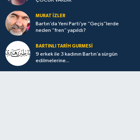
ÇOCUK VARDIR
MURAT İZLER
Bartın’da Yeni Parti’ye “Geçiş”lerde
neden “fren” yapıldı?
BARTINLI TARIH GURMESI
9 erkek ile 3 kadının Bartın’a sürgün
edilmelerine...