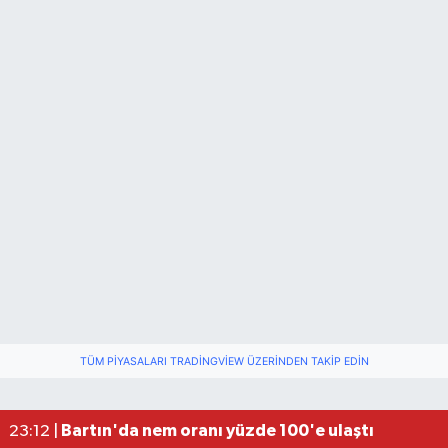
TÜM PIYASALARI TRADINGVIEW ÜZERINDEN TAKIP EDIN
Fındık üreticisinin beklediği haber: TMO fiyatı aç
22:22 |
Elektrik arızasını onanırken akıma kapılan işçi öl
15:21 |
Bartın'da nem oranı yüzde 100'e ulaştı
23:12 |