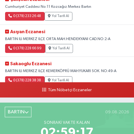
Cumhuriyet Caddesi No:11 Kozcağız Merkez Bartın
0 (378) 233 26 48
Yol Tarifi Al
Asıyan Eczanesi
BARTIN ILI MERKEZ ILÇE ORTA MAH.HENDEKYANI CAD.NO:2-A
0 (378) 228 66 99
Yol Tarifi Al
Sakaoglu Eczanesi
BARTIN ILI MERKEZ ILÇE KEMERKÖPRÜ MAH.YUKARI SOK. NO:49-A
0 (378) 228 38 38
Yol Tarifi Al
Tüm Nöbetçi Eczaneler
BARTIN
09.08.2026
SONRAKI VAKTE KALAN
02:59:16