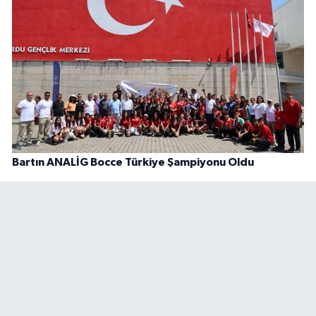
Bartın ANALİG Bocce Türkiye Şampiyonu Oldu