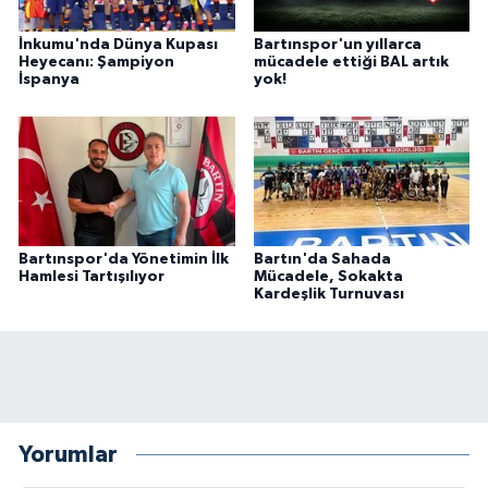
İnkumu'nda Dünya Kupası
Bartınspor'un yıllarca
Heyecanı: Şampiyon
mücadele ettiği BAL artık
İspanya
yok!
Bartınspor'da Yönetimin İlk
Bartın'da Sahada
Hamlesi Tartışılıyor
Mücadele, Sokakta
Kardeşlik Turnuvası
Yorumlar