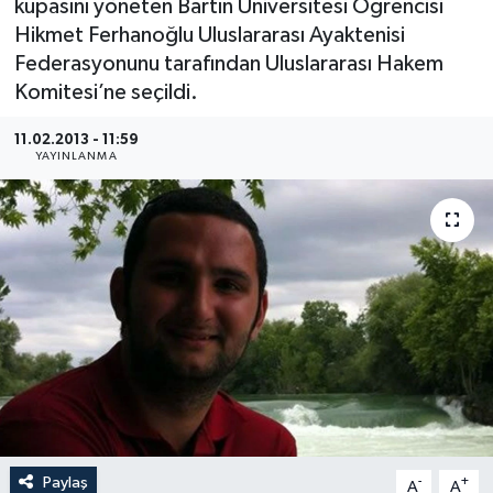
kupasını yöneten Bartın Üniversitesi Öğrencisi
Hikmet Ferhanoğlu Uluslararası Ayaktenisi
Medya
Federasyonunu tarafından Uluslararası Hakem
Komitesi’ne seçildi.
Sağlık
11.02.2013 - 11:59
Sinema
YAYINLANMA
Sivil Toplum
Siyaset
Spor
Tarım
Turizm
Paylaş
-
+
Yaşam
A
A