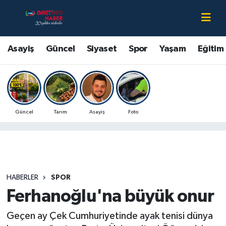
Asayiş
Bartın Nöbetçi Eczaneler
Asayiş
Güncel
Siyaset
Spor
Yaşam
Eğitim
Bartın Hakkında
Bartın Hava Durumu
Çevre
Bartin Namaz Vakitleri
Güncel
Tarım
Asayiş
Foto
Eğitim
Bartın Trafik Yoğunluk Haritası
Ekonomi
Süper Lig Puan Durumu ve Fikstür
Güncel
Tüm Manşetler
HABERLER
SPOR
Ferhanoğlu'na büyük onur
Kültür-Sanat
Son Dakika Haberleri
Geçen ay Çek Cumhuriyetinde ayak tenisi dünya
Magazin
Haber Arşivi